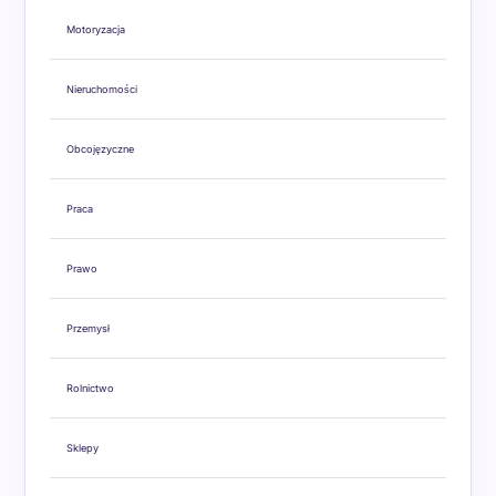
Motoryzacja
Nieruchomości
Obcojęzyczne
Praca
Prawo
Przemysł
Rolnictwo
Sklepy