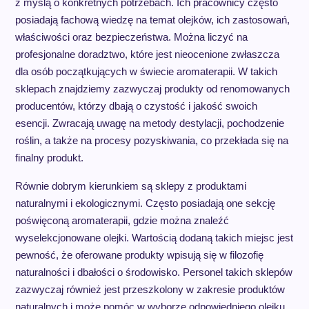
z myślą o konkretnych potrzebach. Ich pracownicy często
posiadają fachową wiedzę na temat olejków, ich zastosowań,
właściwości oraz bezpieczeństwa. Można liczyć na
profesjonalne doradztwo, które jest nieocenione zwłaszcza
dla osób początkujących w świecie aromaterapii. W takich
sklepach znajdziemy zazwyczaj produkty od renomowanych
producentów, którzy dbają o czystość i jakość swoich
esencji. Zwracają uwagę na metody destylacji, pochodzenie
roślin, a także na procesy pozyskiwania, co przekłada się na
finalny produkt.
Równie dobrym kierunkiem są sklepy z produktami
naturalnymi i ekologicznymi. Często posiadają one sekcję
poświęconą aromaterapii, gdzie można znaleźć
wyselekcjonowane olejki. Wartością dodaną takich miejsc jest
pewność, że oferowane produkty wpisują się w filozofię
naturalności i dbałości o środowisko. Personel takich sklepów
zazwyczaj również jest przeszkolony w zakresie produktów
naturalnych i może pomóc w wyborze odpowiedniego olejku.