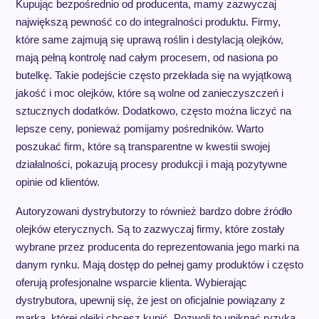
Kupując bezpośrednio od producenta, mamy zazwyczaj
największą pewność co do integralności produktu. Firmy,
które same zajmują się uprawą roślin i destylacją olejków,
mają pełną kontrolę nad całym procesem, od nasiona po
butelkę. Takie podejście często przekłada się na wyjątkową
jakość i moc olejków, które są wolne od zanieczyszczeń i
sztucznych dodatków. Dodatkowo, często można liczyć na
lepsze ceny, ponieważ pomijamy pośredników. Warto
poszukać firm, które są transparentne w kwestii swojej
działalności, pokazują procesy produkcji i mają pozytywne
opinie od klientów.
Autoryzowani dystrybutorzy to również bardzo dobre źródło
olejków eterycznych. Są to zazwyczaj firmy, które zostały
wybrane przez producenta do reprezentowania jego marki na
danym rynku. Mają dostęp do pełnej gamy produktów i często
oferują profesjonalne wsparcie klienta. Wybierając
dystrybutora, upewnij się, że jest on oficjalnie powiązany z
marką, której olejki chcesz kupić. Pozwoli to uniknąć ryzyka