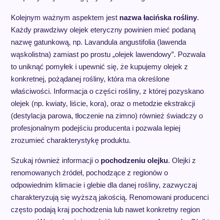
Kolejnym ważnym aspektem jest
nazwa łacińska rośliny
.
Każdy prawdziwy olejek eteryczny powinien mieć podaną
nazwę gatunkową, np. Lavandula angustifolia (lawenda
wąskolistna) zamiast po prostu „olejek lawendowy”. Pozwala
to uniknąć pomyłek i upewnić się, że kupujemy olejek z
konkretnej, pożądanej rośliny, która ma określone
właściwości. Informacja o części rośliny, z której pozyskano
olejek (np. kwiaty, liście, kora), oraz o metodzie ekstrakcji
(destylacja parowa, tłoczenie na zimno) również świadczy o
profesjonalnym podejściu producenta i pozwala lepiej
zrozumieć charakterystykę produktu.
Szukaj również informacji o
pochodzeniu olejku
. Olejki z
renomowanych źródeł, pochodzące z regionów o
odpowiednim klimacie i glebie dla danej rośliny, zazwyczaj
charakteryzują się wyższą jakością. Renomowani producenci
często podają kraj pochodzenia lub nawet konkretny region