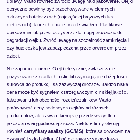
uprawy. Warto również zwrócić uwagę na
opakowanie
. Olejki
eteryczne powinny być przechowywane w ciemnych
szklanych buteleczkach (najczęściej brązowych lub
niebieskich), które chronią je przed światłem. Plastikowe
opakowania lub przezroczyste szkło mogą prowadzić do
degradacji olejku. Zwróć uwagę na szczelność zamknięcia i
czy buteleczka jest zabezpieczona przed otwarciem przez
dzieci.
Nie zapomnij o
cenie
. Olejki eteryczne, zwłaszcza te
pozyskiwane z rzadkich roślin lub wymagające dużej ilości
surowca do produkcji, są zazwyczaj droższe. Bardzo niska
cena może być sygnałem ostrzegawczym o niskiej jakości,
fałszowaniu lub obecności rozcieńczalników. Warto
porównywać ceny podobnych olejków od różnych
producentów, ale zawsze kieruj się przede wszystkim
jakością i wiarygodnością źródła. Niektóre firmy oferują
również
certyfikaty analizy (GC/MS)
, które są dowodem na
czystość i skład olejku. Choć nie zawsze są one łatwo