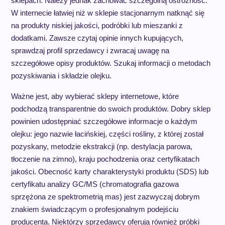
sklepach. Należy jednak zachować szczególną ostrożność.
W internecie łatwiej niż w sklepie stacjonarnym natknąć się
na produkty niskiej jakości, podróbki lub mieszanki z
dodatkami. Zawsze czytaj opinie innych kupujących,
sprawdzaj profil sprzedawcy i zwracaj uwagę na
szczegółowe opisy produktów. Szukaj informacji o metodach
pozyskiwania i składzie olejku.
Ważne jest, aby wybierać sklepy internetowe, które
podchodzą transparentnie do swoich produktów. Dobry sklep
powinien udostępniać szczegółowe informacje o każdym
olejku: jego nazwie łacińskiej, części rośliny, z której został
pozyskany, metodzie ekstrakcji (np. destylacja parowa,
tłoczenie na zimno), kraju pochodzenia oraz certyfikatach
jakości. Obecność karty charakterystyki produktu (SDS) lub
certyfikatu analizy GC/MS (chromatografia gazowa
sprzężona ze spektrometrią mas) jest zazwyczaj dobrym
znakiem świadczącym o profesjonalnym podejściu
producenta. Niektórzy sprzedawcy oferują również próbki