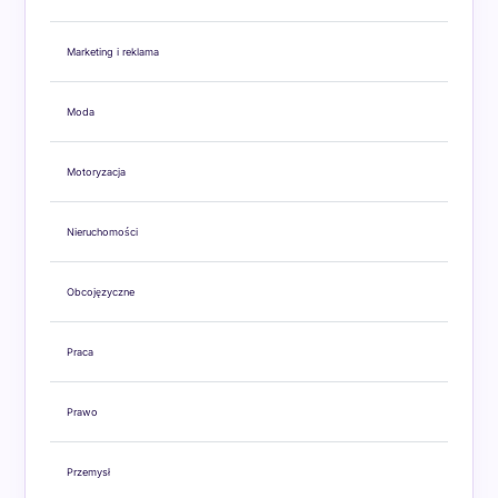
Marketing i reklama
Moda
Motoryzacja
Nieruchomości
Obcojęzyczne
Praca
Prawo
Przemysł