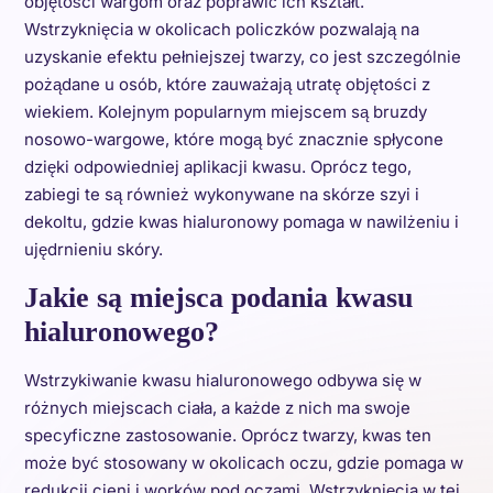
objętości wargom oraz poprawić ich kształt.
Wstrzyknięcia w okolicach policzków pozwalają na
uzyskanie efektu pełniejszej twarzy, co jest szczególnie
pożądane u osób, które zauważają utratę objętości z
wiekiem. Kolejnym popularnym miejscem są bruzdy
nosowo-wargowe, które mogą być znacznie spłycone
dzięki odpowiedniej aplikacji kwasu. Oprócz tego,
zabiegi te są również wykonywane na skórze szyi i
dekoltu, gdzie kwas hialuronowy pomaga w nawilżeniu i
ujędrnieniu skóry.
Jakie są miejsca podania kwasu
hialuronowego?
Wstrzykiwanie kwasu hialuronowego odbywa się w
różnych miejscach ciała, a każde z nich ma swoje
specyficzne zastosowanie. Oprócz twarzy, kwas ten
może być stosowany w okolicach oczu, gdzie pomaga w
redukcji cieni i worków pod oczami. Wstrzyknięcia w tej