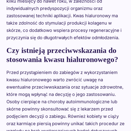
kilku miesięcy do nawet roku, w zależności od
indywidualnych predyspozycji organizmu oraz
zastosowanej techniki aplikacji. Kwas hialuronowy ma
także zdolność do stymulacji produkcji kolagenu w
skórze, co dodatkowo wspiera procesy regeneracyjne i
przyczynia się do długotrwałych efektów odmłodzenia.
Czy istnieją przeciwwskazania do
stosowania kwasu hialuronowego?
Przed przystąpieniem do zabiegów z wykorzystaniem
kwasu hialuronowego warto zwrócić uwagę na
ewentualne przeciwwskazania oraz sytuacje zdrowotne,
które mogą wpłynąć na decyzję o jego zastosowaniu.
Osoby cierpiące na choroby autoimmunologiczne lub
skórne powinny skonsultować się z lekarzem przed
podjęciem decyzji o zabiegu. Również kobiety w ciąży
oraz karmiące piersią powinny unikać takich procedur ze
względu na brak wystarczających badań dotyczących