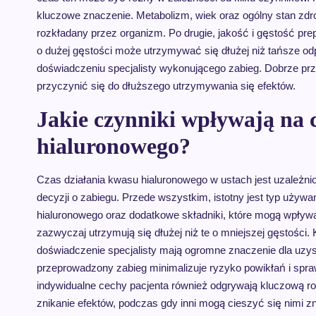
kluczowe znaczenie. Metabolizm, wiek oraz ogólny stan zdr
rozkładany przez organizm. Po drugie, jakość i gęstość pr
o dużej gęstości może utrzymywać się dłużej niż tańsze odp
doświadczeniu specjalisty wykonującego zabieg. Dobrze p
przyczynić się do dłuższego utrzymywania się efektów.
Jakie czynniki wpływają na 
hialuronowego?
Czas działania kwasu hialuronowego w ustach jest uzależni
decyzji o zabiegu. Przede wszystkim, istotny jest typ używ
hialuronowego oraz dodatkowe składniki, które mogą wpływać
zazwyczaj utrzymują się dłużej niż te o mniejszej gęstości. 
doświadczenie specjalisty mają ogromne znaczenie dla uzys
przeprowadzony zabieg minimalizuje ryzyko powikłań i sprawi
indywidualne cechy pacjenta również odgrywają kluczową
znikanie efektów, podczas gdy inni mogą cieszyć się nimi zn