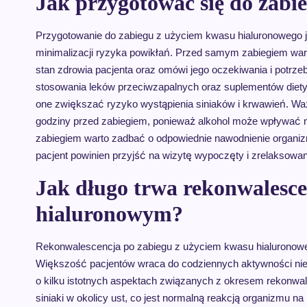
Jak przygotować się do zab
Przygotowanie do zabiegu z użyciem kwasu hialuronowego j
minimalizacji ryzyka powikłań. Przed samym zabiegiem warto
stan zdrowia pacjenta oraz omówi jego oczekiwania i potrze
stosowania leków przeciwzapalnych oraz suplementów diet
one zwiększać ryzyko wystąpienia siniaków i krwawień. Waż
godziny przed zabiegiem, ponieważ alkohol może wpływać n
zabiegiem warto zadbać o odpowiednie nawodnienie organiz
pacjent powinien przyjść na wizytę wypoczęty i zrelaksowan
Jak długo trwa rekonwalesc
hialuronowym?
Rekonwalescencja po zabiegu z użyciem kwasu hialuronowe
Większość pacjentów wraca do codziennych aktywności nie
o kilku istotnych aspektach związanych z okresem rekonwal
siniaki w okolicy ust, co jest normalną reakcją organizmu na 