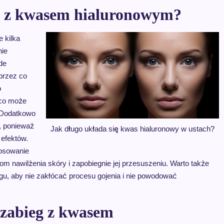
gu z kwasem hialuronowym?
 kilka
nie
de
przez co
o
 co może
 Dodatkowo
u, ponieważ
Jak długo układa się kwas hialuronowy w ustach?
efektów.
tosowanie
 nawilżenia skóry i zapobiegnie jej przesuszeniu. Warto także
egu, aby nie zakłócać procesu gojenia i nie powodować
 zabieg z kwasem