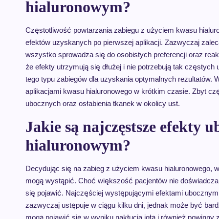
hialuronowym?
Częstotliwość powtarzania zabiegu z użyciem kwasu hialur
efektów uzyskanych po pierwszej aplikacji. Zazwyczaj zale
wszystko sprowadza się do osobistych preferencji oraz rea
że efekty utrzymują się dłużej i nie potrzebują tak częstyc
tego typu zabiegów dla uzyskania optymalnych rezultatów. 
aplikacjami kwasu hialuronowego w krótkim czasie. Zbyt c
ubocznych oraz osłabienia tkanek w okolicy ust.
Jakie są najczęstsze efekty 
hialuronowym?
Decydując się na zabieg z użyciem kwasu hialuronowego, 
mogą wystąpić. Choć większość pacjentów nie doświadcza p
się pojawić. Najczęściej występującymi efektami ubocznymi s
zazwyczaj ustępuje w ciągu kilku dni, jednak może być bard
mogą pojawić się w wyniku nakłucia igłą i również powinny 