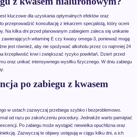
iegu z kwasem hialuronowym?
est kluczowe dla uzyskania optymalnych efektów oraz
 przeprowadzić konsultację z lekarzem specjalistą, który oceni
by. Na kilka dni przed planowanym zabiegiem zaleca się unikanie
y zawierających witaminę E czy kwasy omega-3, ponieważ mogą
ne jest również, aby nie spożywać alkoholu przez co najmniej 24
a krzepliwość krwi i zwiększać ryzyko powikłań. Dzień przed
mu oraz unikać intensywnego wysiłku fizycznego. W dniu zabiegu
y.
encja po zabiegu z kwasem
go w ustach zazwyczaj przebiega szybko i bezproblemowo.
mal od razu po zakończeniu procedury. Jednakże warto pamiętać
escencji. Po zabiegu może wystąpić niewielka opuchlizna oraz
iniekcję. Zazwyczaj te objawy ustępują w ciągu kilku dni, a ich