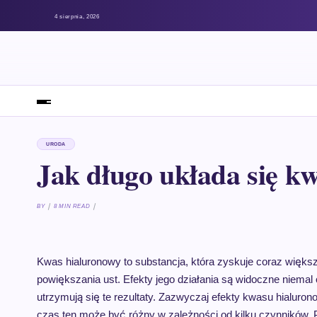
4 sierpnia, 2026
URODA
Jak długo układa się k
BY
8 MIN READ
Kwas hialuronowy to substancja, która zyskuje coraz więks
powiększania ust. Efekty jego działania są widoczne niemal o
utrzymują się te rezultaty. Zazwyczaj efekty kwasu hialur
czas ten może być różny w zależności od kilku czynników. 