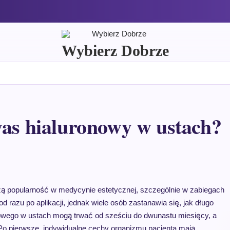
Wybierz Dobrze
was hialuronowy w ustach?
zą popularność w medycynie estetycznej, szczególnie w zabiegach
d razu po aplikacji, jednak wiele osób zastanawia się, jak długo
onowego w ustach mogą trwać od sześciu do dwunastu miesięcy, a
Po pierwsze, indywidualne cechy organizmu pacjenta mają