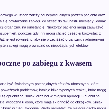
onowego w ustach zależy od indywidualnych potrzeb pacjenta oraz
ca się powtarzanie zabiegu co sześć do dwunastu miesięcy, jednak
kcji organizmu na substancję. Niektórzy pacjenci mogą zauważyć,
h uzupełnień, podczas gdy inni mogą chcieć częściej korzystać z
Ważne jest również to, aby nie przeciążać organizmu nadmiernymi
zęste zabiegi mogą prowadzić do niepożądanych efektów
uboczne po zabiegu z kwasem
warto być świadomym potencjalnych efektów ubocznych, które
oważnych problemów, istnieje kilka typowych reakcji, które mogą
ą opuchlizna, siniaki oraz ból w miejscu aplikacji. Opuchlizna
ziej widoczna u osób, które mają skłonność do obrzęków. Siniaki
zniknąć w ciągu tygodnia. Warto pamiętać, że niektóre osoby mogą