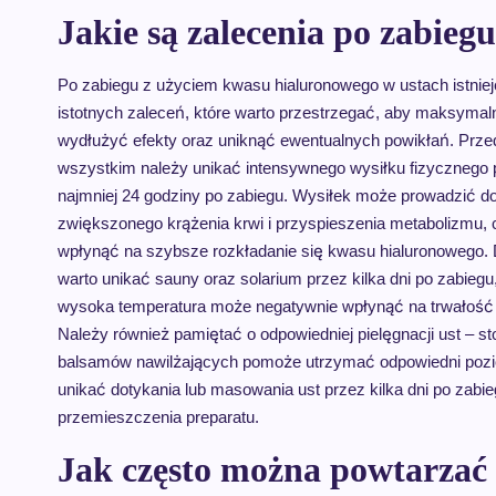
Jakie są zalecenia po zabie
Po zabiegu z użyciem kwasu hialuronowego w ustach istnieje
istotnych zaleceń, które warto przestrzegać, aby maksymal
wydłużyć efekty oraz uniknąć ewentualnych powikłań. Prze
wszystkim należy unikać intensywnego wysiłku fizycznego 
najmniej 24 godziny po zabiegu. Wysiłek może prowadzić d
zwiększonego krążenia krwi i przyspieszenia metabolizmu,
wpłynąć na szybsze rozkładanie się kwasu hialuronowego.
warto unikać sauny oraz solarium przez kilka dni po zabieg
wysoka temperatura może negatywnie wpłynąć na trwałość 
Należy również pamiętać o odpowiedniej pielęgnacji ust – s
balsamów nawilżających pomoże utrzymać odpowiedni poziom
unikać dotykania lub masowania ust przez kilka dni po zabi
przemieszczenia preparatu.
Jak często można powtarzać