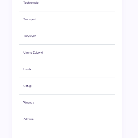
Technologie
Transport
Turystyka
Ukryte Zajawki
Uroda
Usługi
Wnętrza
Zdrowie