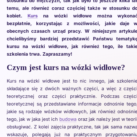
stosunku do mężczyzn, tak jak było to jeszcze kilka la
temu, ale również coraz częściej także w stosunku d
kobiet.
Kurs
na wózki widłowe można wykona
bezpłatnie, korzystając z możliwości, jakie daje 
obecnych czasach urząd pracy. W niniejszym artykul
chcielibyśmy bardziej przedstawić Państwu tematyk
kursu na wózki widłowe, jak również tego, ile taki
szkolenia trwa. Zapraszamy!
Czym jest kurs na wózki widłowe?
Kurs na wózki widłowe jest to nic innego, jak szkoleni
składające się z dwóch ważnych części, a więc z częśc
teoretycznej oraz części praktycznie. Podczas częśc
teoretycznej są przedstawiane informacje odnośnie tego
jakie są rodzaje wózków widłowych, jak również odnośni
tego, jak w jaka jest ich
budowa
oraz jak należy jest w teori
obsługiwać. Z kolei zajęcia praktyczne, tak jak sama nazw
wskazuje, polegają już na praktycznym przygotowani