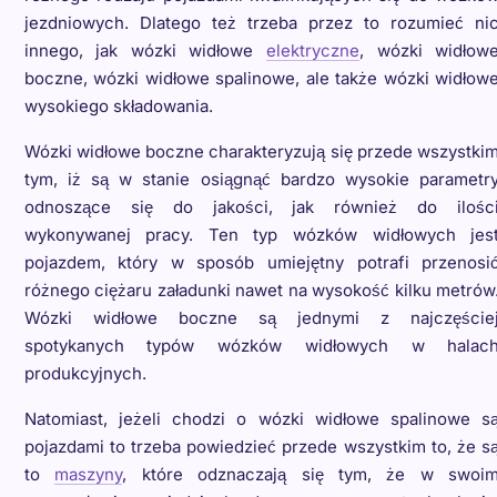
jezdniowych. Dlatego też trzeba przez to rozumieć ni
innego, jak wózki widłowe
elektryczne
, wózki widłow
boczne, wózki widłowe spalinowe, ale także wózki widłow
wysokiego składowania.
Wózki widłowe boczne charakteryzują się przede wszystki
tym, iż są w stanie osiągnąć bardzo wysokie parametr
odnoszące się do jakości, jak również do ilośc
wykonywanej pracy. Ten typ wózków widłowych jes
pojazdem, który w sposób umiejętny potrafi przenosi
różnego ciężaru załadunki nawet na wysokość kilku metrów
Wózki widłowe boczne są jednymi z najczęście
spotykanych typów wózków widłowych w halac
produkcyjnych.
Natomiast, jeżeli chodzi o wózki widłowe spalinowe s
pojazdami to trzeba powiedzieć przede wszystkim to, że s
to
maszyny
, które odznaczają się tym, że w swoi