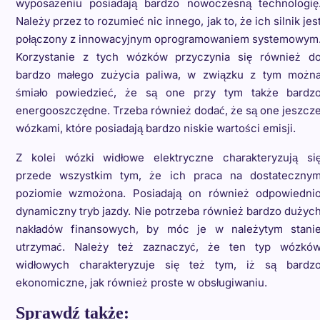
wyposażeniu posiadają bardzo nowoczesną technologię
Należy przez to rozumieć nic innego, jak to, że ich silnik jes
połączony z innowacyjnym oprogramowaniem systemowym
Korzystanie z tych wózków przyczynia się również d
bardzo małego zużycia paliwa, w związku z tym możn
śmiało powiedzieć, że są one przy tym także bardz
energooszczędne. Trzeba również dodać, że są one jeszcz
wózkami, które posiadają bardzo niskie wartości emisji.
Z kolei wózki widłowe elektryczne charakteryzują si
przede wszystkim tym, że ich praca na dostateczny
poziomie wzmożona. Posiadają on również odpowiedni
dynamiczny tryb jazdy. Nie potrzeba również bardzo dużyc
nakładów finansowych, by móc je w należytym stani
utrzymać. Należy też zaznaczyć, że ten typ wózkó
widłowych charakteryzuje się też tym, iż są bardz
ekonomiczne, jak również proste w obsługiwaniu.
Sprawdź także: