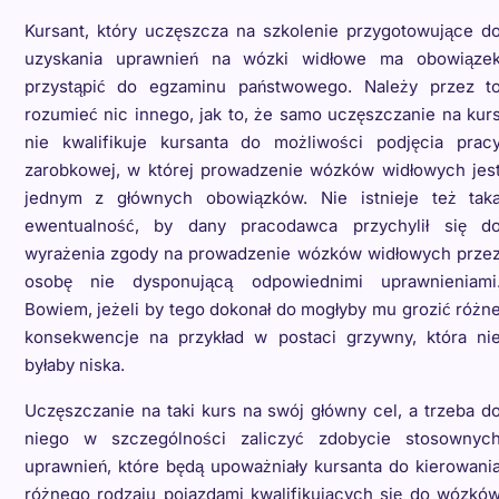
Kursant, który uczęszcza na szkolenie przygotowujące d
uzyskania uprawnień na wózki widłowe ma obowiąze
przystąpić do egzaminu państwowego. Należy przez t
rozumieć nic innego, jak to, że samo uczęszczanie na kur
nie kwalifikuje kursanta do możliwości podjęcia prac
zarobkowej, w której prowadzenie wózków widłowych jes
jednym z głównych obowiązków. Nie istnieje też tak
ewentualność, by dany pracodawca przychylił się d
wyrażenia zgody na prowadzenie wózków widłowych prze
osobę nie dysponującą odpowiednimi uprawnieniami
Bowiem, jeżeli by tego dokonał do mogłyby mu grozić różn
konsekwencje na przykład w postaci grzywny, która ni
byłaby niska.
Uczęszczanie na taki kurs na swój główny cel, a trzeba d
niego w szczególności zaliczyć zdobycie stosownyc
uprawnień, które będą upoważniały kursanta do kierowani
różnego rodzaju pojazdami kwalifikujących się do wózkó