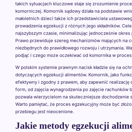
takich sytuacjach kluczowe staje się zrozumienie proce
komorniczej. Komornik sądowy działa na podstawie wnios
małoletnich dzieci także ich przedstawiciela ustawoweg
prowadzenia egzekucji z różnych jego składników. Cele
najszybszym czasie, minimalizując jednocześnie okres
Prawo przewiduje szereg mechanizmów mających na ce
niezbędnych do prawidłowego rozwoju i utrzymania. Ważn
podjąć i czego może oczekiwać od komornika w procesi
W polskim systemie prawnym nacisk kładzie się na ochr
dotyczących egzekucji alimentów. Komornik, jako funkc
efektywny i zgodny z prawem, aby zapewnić realizację
form, od zajęcia wynagrodzenia po zajęcie rachunkó
pozwala wierzycielom na skuteczniejsze dochodzenie s
Warto pamiętać, że proces egzekucyjny może być złożo
przebiegu jest nieocenione.
Jakie metody egzekucji ali