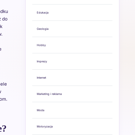
adku
Edukacja
z do
ak
Geologia
w.
Hobby
e
Imprezy
Internet
iele
w
Marketing i reklama
iom.
Moda
e?
Motoryzacja