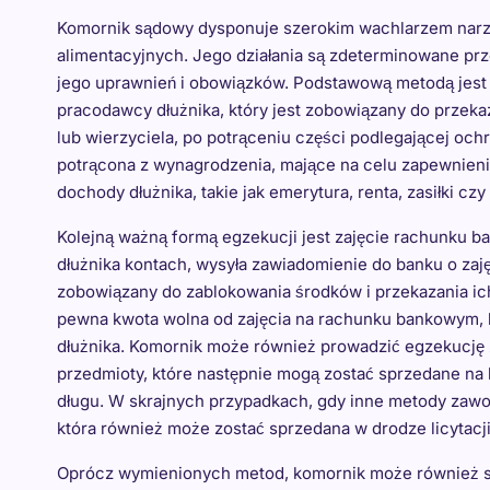
Komornik sądowy dysponuje szerokim wachlarzem narzę
alimentacyjnych. Jego działania są zdeterminowane pr
jego uprawnień i obowiązków. Podstawową metodą jest 
pracodawcy dłużnika, który jest zobowiązany do przek
lub wierzyciela, po potrąceniu części podlegającej ochr
potrącona z wynagrodzenia, mające na celu zapewnieni
dochody dłużnika, takie jak emerytura, renta, zasiłki cz
Kolejną ważną formą egzekucji jest zajęcie rachunku b
dłużnika kontach, wysyła zawiadomienie do banku o zaj
zobowiązany do zablokowania środków i przekazania ich
pewna kwota wolna od zajęcia na rachunku bankowym, 
dłużnika. Komornik może również prowadzić egzekucję 
przedmioty, które następnie mogą zostać sprzedane na l
długu. W skrajnych przypadkach, gdy inne metody zawo
która również może zostać sprzedana w drodze licytacji
Oprócz wymienionych metod, komornik może również st