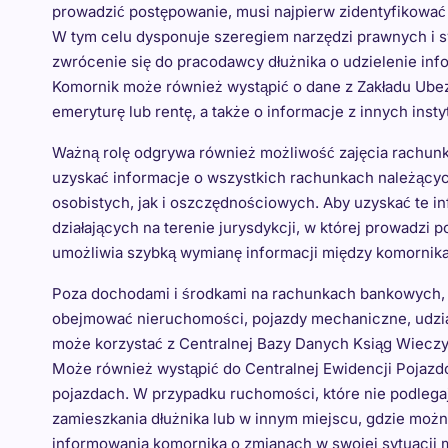
prowadzić postępowanie, musi najpierw zidentyfikować 
W tym celu dysponuje szeregiem narzędzi prawnych i
zwrócenie się do pracodawcy dłużnika o udzielenie info
Komornik może również wystąpić o dane z Zakładu Ubez
emeryturę lub rentę, a także o informacje z innych inst
Ważną rolę odgrywa również możliwość zajęcia rachun
uzyskać informacje o wszystkich rachunkach należących
osobistych, jak i oszczędnościowych. Aby uzyskać te 
działających na terenie jurysdykcji, w której prowadzi
umożliwia szybką wymianę informacji między komornika
Poza dochodami i środkami na rachunkach bankowych, 
obejmować nieruchomości, pojazdy mechaniczne, udzia
może korzystać z Centralnej Bazy Danych Ksiąg Wieczys
Może również wystąpić do Centralnej Ewidencji Pojazd
pojazdach. W przypadku ruchomości, które nie podlegaj
zamieszkania dłużnika lub w innym miejscu, gdzie możn
informowania komornika o zmianach w swojej sytuacji 