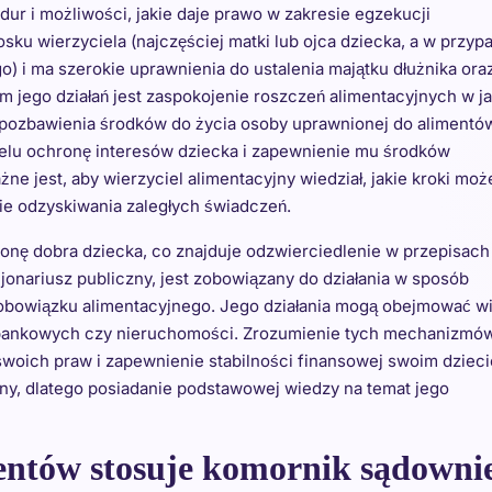
dur i możliwości, jakie daje prawo w zakresie egzekucji
ku wierzyciela (najczęściej matki lub ojca dziecka, a w przyp
o) i ma szerokie uprawnienia do ustalenia majątku dłużnika ora
m jego działań jest zaspokojenie roszczeń alimentacyjnych w j
 pozbawienia środków do życia osoby uprawnionej do alimentó
lu ochronę interesów dziecka i zapewnienie mu środków
e jest, aby wierzyciel alimentacyjny wiedział, jakie kroki moż
e odzyskiwania zaległych świadczeń.
onę dobra dziecka, co znajduje odzwierciedlenie w przepisach
jonariusz publiczny, jest zobowiązany do działania w sposób
 obowiązku alimentacyjnego. Jego działania mogą obejmować w
w bankowych czy nieruchomości. Zrozumienie tych mechanizmó
woich praw i zapewnienie stabilności finansowej swoim dziec
ny, dlatego posiadanie podstawowej wiedzy na temat jego
mentów stosuje komornik sądowni