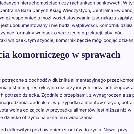
posiadanych nieruchomościach czy rachunkach bankowych. W t
k Centralna Baza Danych Ksiąg Wieczystych, Centralna Ewidencj
ież wspomnieć o możliwości stosowania tzw. nakazu zapłaty, 
jest udokumentowany i nie budzi wątpliwości. Komornik działa
otrzymać formalny wniosek o wszczęcie egzekucji, aby móc
 taki wniosek, tym szybciej komornik będzie mógł podjąć działani
ęcia komorniczego w sprawach
ać potrącone z dochodów dłużnika alimentacyjnego przez komor
a jest mniej restrykcyjna niż przy innych rodzajach długów. J
 potrzeb dziecka. Zgodnie z przepisami, z wynagrodzenia za 
ynagrodzenia. Jednakże, w przypadku alimentów stałych, potrą
wota wolna od zajęcia w przypadku alimentów jest niższa niż w
że dziecko otrzyma należne mu świadczenia.
przed całkowitym pozbawieniem środków do życia. Nawet przy