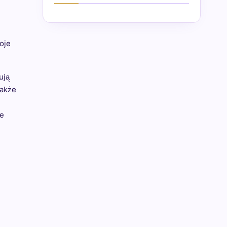
oje
ują
nakże
ne