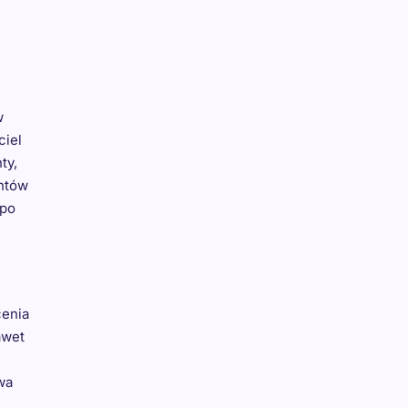
w
ciel
ty,
ntów
 po
cenia
awet
wa