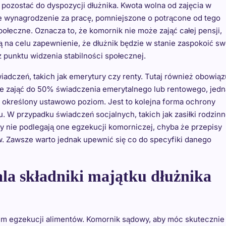
pozostać do dyspozycji dłużnika. Kwota wolna od zajęcia w
e wynagrodzenie za pracę, pomniejszone o potrącone od tego
ołeczne. Oznacza to, że komornik nie może zająć całej pensji,
ją na celu zapewnienie, że dłużnik będzie w stanie zaspokoić sw
punktu widzenia stabilności społecznej.
adczeń, takich jak emerytury czy renty. Tutaj również obowiąz
e zająć do 50% świadczenia emerytalnego lub rentowego, jed
ż określony ustawowo poziom. Jest to kolejna forma ochrony
. W przypadku świadczeń socjalnych, takich jak zasiłki rodzin
 nie podlegają one egzekucji komorniczej, chyba że przepisy
ów. Zawsze warto jednak upewnić się co do specyfiki danego
la składniki majątku dłużnika
pem egzekucji alimentów. Komornik sądowy, aby móc skutecznie