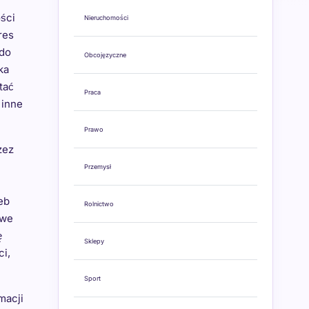
ści
Nieruchomości
res
 do
Obcojęzyczne
ka
tać
Praca
 inne
Prawo
zez
Przemysł
eb
Rolnictwo
owe
ę
Sklepy
i,
Sport
macji