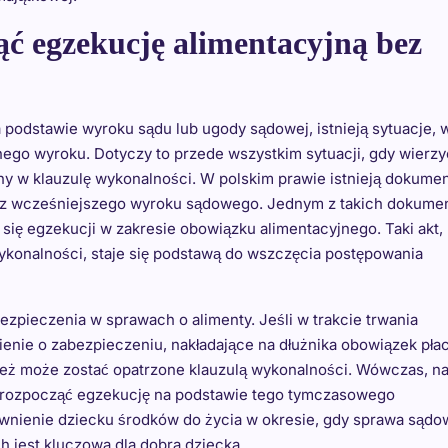
ć egzekucję alimentacyjną bez
podstawie wyroku sądu lub ugody sądowej, istnieją sytuacje, 
ego wyroku. Dotyczy to przede wszystkim sytuacji, gdy wierzy
ny w klauzulę wykonalności. W polskim prawie istnieją dokumen
ez wcześniejszego wyroku sądowego. Jednym z takich dokume
ł się egzekucji w zakresie obowiązku alimentacyjnego. Taki akt,
ykonalności, staje się podstawą do wszczęcia postępowania
ezpieczenia w sprawach o alimenty. Jeśli w trakcie trwania
nie o zabezpieczeniu, nakładające na dłużnika obowiązek pła
ież może zostać opatrzone klauzulą wykonalności. Wówczas, n
rozpocząć egzekucję na podstawie tego tymczasowego
wnienie dziecku środków do życia w okresie, gdy sprawa sądo
ch jest kluczowa dla dobra dziecka.