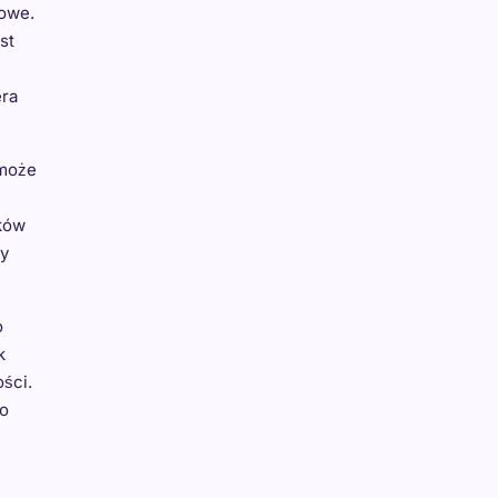
kowe.
st
era
 może
nków
ry
o
k
ści.
go