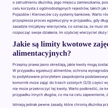
o zatrudnieniu dłużnika, jego miejscu zamieszkania, 
celu korzysta z ogólnodostępnych rejestrów, takich ja
Pojazdów i Kierowców czy systemy bankowe. Warto równ
przyspiesza proces egzekucyjny w przypadku, gdy dług 
zasadzie inicjatywy wierzyciela, co oznacza, że musi 
rozpocząć swoje działania. Im szybciej wierzyciel złoży
Jakie są limity kwotowe zaj
alimentacyjnych?
Przepisy prawa jasno określają, jakie kwoty mogą zost
W przypadku egzekucji alimentów, ochrona wynagrodzeni
to podyktowane priorytetem zaspokojenia podstawowych
komornik może zająć do trzech szóstych (2/3) części w
nie może przekroczyć tej kwoty. Warto podkreślić, że k
przypadku innych długów, co ma na celu zapewnienie, 
Istnieją jednak pewne zasady, które chronią dłużnika 