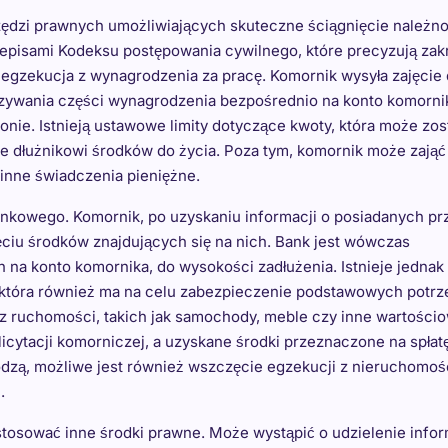
dzi prawnych umożliwiających skuteczne ściągnięcie należno
zepisami Kodeksu postępowania cywilnego, które precyzują zak
egzekucja z wynagrodzenia za pracę. Komornik wysyła zajęcie
azywania części wynagrodzenia bezpośrednio na konto komorni
onie. Istnieją ustawowe limity dotyczące kwoty, która może zos
e dłużnikowi środków do życia. Poza tym, komornik może zająć
y inne świadczenia pieniężne.
ankowego. Komornik, po uzyskaniu informacji o posiadanych pr
ęciu środków znajdujących się na nich. Bank jest wówczas
 na konto komornika, do wysokości zadłużenia. Istnieje jednak
która również ma na celu zabezpieczenie podstawowych potrz
z ruchomości, takich jak samochody, meble czy inne wartości
icytacji komorniczej, a uzyskane środki przeznaczone na spłat
dzą, możliwe jest również wszczęcie egzekucji z nieruchomośc
.
osować inne środki prawne. Może wystąpić o udzielenie infor