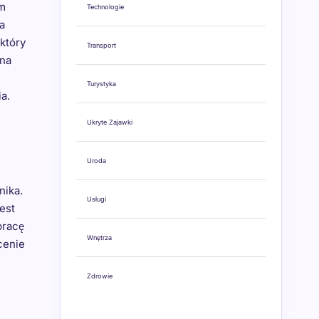
ym
Technologie
a
który
Transport
 na
Turystyka
a.
Ukryte Zajawki
Uroda
nika.
Usługi
est
pracę
Wnętrza
cenie
Zdrowie