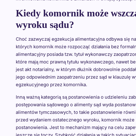
Kiedy komornik może wszczą
wyroku sądu?
Choć zazwyczaj egzekucja alimentacyjna odbywa się na 
których komornik może rozpocząć działania bez formaln
alimentacyjny posiada tzw. tytuł wykonawczy zaopatrzo
które mają moc prawną tytułu wykonawczego, nawet b
jest akt notarialny, w którym dłużnik dobrowolnie podda
jego odpowiednim zaopatrzeniu przez sąd w klauzulę w
egzekucyjnego przez komornika.
Inną ważną kategorią są postanowienia o udzieleniu zab
postępowania sądowego o alimenty sąd wyda postanowie
alimentów tymczasowych, to takie postanowienie równ
przed wydaniem ostatecznego wyroku, komornik może 
postanowienia. Jest to mechanizm mający na celu zape
jeszcze się toczy. Szybkość działania w takich sytuacja