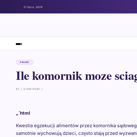
21 lipca, 2026
PRAWO
Ile komornik moze scia
BY
11 MIN READ
„`html
Kwestia egzekucji alimentów przez komornika sądowego 
samotnie wychowują dzieci, często stają przed wyzwan