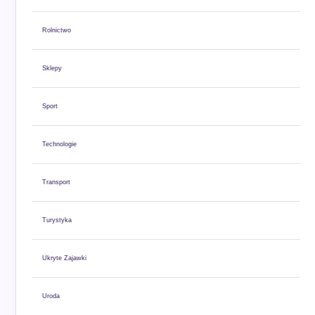
Rolnictwo
Sklepy
Sport
Technologie
Transport
Turystyka
Ukryte Zajawki
Uroda