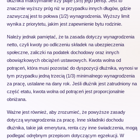
dłużnika maksymalnie trzy piąte (3/5) jego pensji. Jest to
znacznie wyższy próg niż w przypadku innych długów, gdzie
zazwyczaj jest to połowa (1/2) wynagrodzenia. Wyższy limit
wynika z priorytetu, jakim jest zapewnienie bytu rodzinie.
Należy jednak pamiętać, że ta zasada dotyczy wynagrodzenia
netto, czyli kwoty po odliczeniu składek na ubezpieczenia
społeczne, zaliczki na podatek dochodowy oraz innych
obowiązkowych obciążeń ustawowych. Kwota wolna od
potrąceń, która musi pozostać do dyspozycji dłużnika, wynosi w
tym przypadku jedną trzecią (1/3) minimalnego wynagrodzenia
za pracę, ustalane na dany rok. Jeśli dłużnik jest zatrudniony na
część etatu, kwota wolna od potrąceń jest proporcjonalnie
obniżana.
Ważne jest również, aby zrozumieć, że powyższe zasady
dotyczą wynagrodzenia za pracę. Inne składniki dochodu
dłużnika, takie jak emerytura, renta czy inne świadczenia, mogą
podlegać odrębnym przepisom dotyczącym egzekucji. W