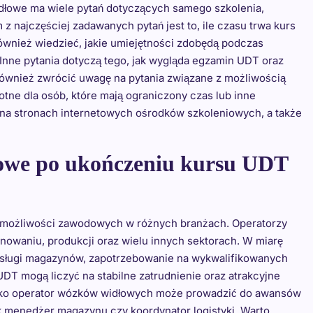
dłowe ma wiele pytań dotyczących samego szkolenia,
 najczęściej zadawanych pytań jest to, ile czasu trwa kurs
również wiedzieć, jakie umiejętności zdobędą podczas
. Inne pytania dotyczą tego, jak wygląda egzamin UDT oraz
również zwrócić uwagę na pytania związane z możliwością
tne dla osób, które mają ograniczony czas lub inne
 na stronach internetowych ośrodków szkoleniowych, a także
dowe po ukończeniu kursu UDT
 możliwości zawodowych w różnych branżach. Operatorzy
owaniu, produkcji oraz wielu innych sektorach. W miarę
obsługi magazynów, zapotrzebowanie na wykwalifikowanych
UDT mogą liczyć na stabilne zatrudnienie oraz atrakcyjne
ako operator wózków widłowych może prowadzić do awansów
ak menedżer magazynu czy koordynator logistyki. Warto