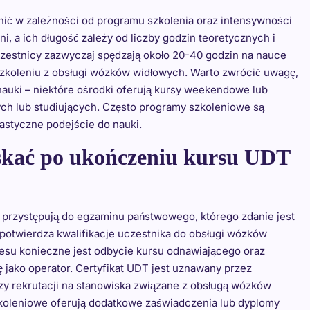
nić w zależności od programu szkolenia oraz intensywności
dni, a ich długość zależy od liczby godzin teoretycznych i
zestnicy zazwyczaj spędzają około 20-40 godzin na nauce
zkoleniu z obsługi wózków widłowych. Warto zwrócić uwagę,
uki – niektóre ośrodki oferują kursy weekendowe lub
ch lub studiujących. Często programy szkoleniowe są
astyczne podejście do nauki.
yskać po ukończeniu kursu UDT
przystępują do egzaminu państwowego, którego zdanie jest
 potwierdza kwalifikacje uczestnika do obsługi wózków
kresu konieczne jest odbycie kursu odnawiającego oraz
ako operator. Certyfikat UDT jest uznawany przez
zy rekrutacji na stanowiska związane z obsługą wózków
zkoleniowe oferują dodatkowe zaświadczenia lub dyplomy