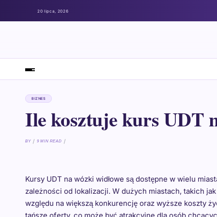
20 lipca, 2026
BIZNES
Ile kosztuje kurs UDT 
BY
9 MIN READ
Kursy UDT na wózki widłowe są dostępne w wielu miasta
zależności od lokalizacji. W dużych miastach, takich 
względu na większą konkurencję oraz wyższe koszty ży
tańsze oferty, co może być atrakcyjne dla osób chcący