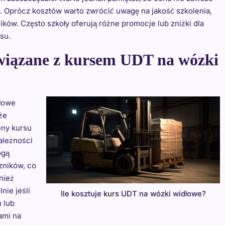
 Oprócz kosztów warto zwrócić uwagę na jakość szkolenia,
ków. Często szkoły oferują różne promocje lub zniżki dla
su.
związane z kursem UDT na wózki
dłowe
że
eny kursu
zależności
ogą
zników, co
nież
nie jeśli
Ile kosztuje
kurs
UDT na wózki widłowe?
 lub
ami na