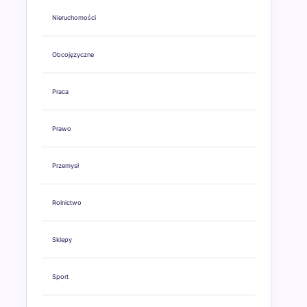
Nieruchomości
Obcojęzyczne
Praca
Prawo
Przemysł
Rolnictwo
Sklepy
Sport