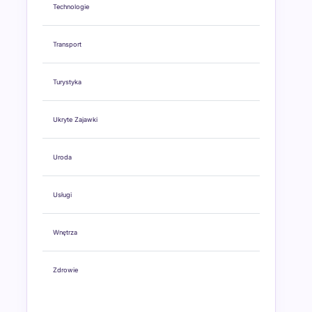
Technologie
Transport
Turystyka
Ukryte Zajawki
Uroda
Usługi
Wnętrza
Zdrowie