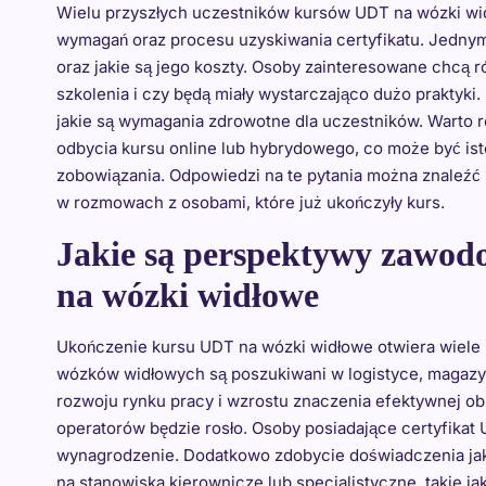
Wielu przyszłych uczestników kursów UDT na wózki wi
wymagań oraz procesu uzyskiwania certyfikatu. Jednym z
oraz jakie są jego koszty. Osoby zainteresowane chcą 
szkolenia i czy będą miały wystarczająco dużo praktyki
jakie są wymagania zdrowotne dla uczestników. Warto 
odbycia kursu online lub hybrydowego, co może być isto
zobowiązania. Odpowiedzi na te pytania można znaleźć
w rozmowach z osobami, które już ukończyły kurs.
Jakie są perspektywy zawo
na wózki widłowe
Ukończenie kursu UDT na wózki widłowe otwiera wiele
wózków widłowych są poszukiwani w logistyce, magazyn
rozwoju rynku pracy i wzrostu znaczenia efektywnej 
operatorów będzie rosło. Osoby posiadające certyfikat 
wynagrodzenie. Dodatkowo zdobycie doświadczenia j
na stanowiska kierownicze lub specjalistyczne, takie j