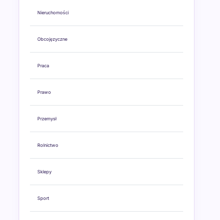
Nieruchomości
Obcojęzyczne
Praca
Prawo
Przemysł
Rolnictwo
Sklepy
Sport