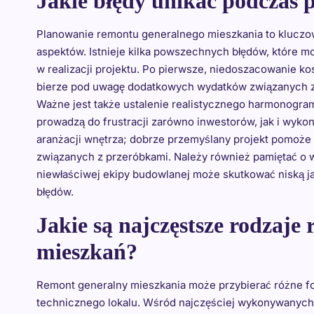
Jakie błędy unikać podczas
Planowanie remontu generalnego mieszkania to kluczow
aspektów. Istnieje kilka powszechnych błędów, które 
w realizacji projektu. Po pierwsze, niedoszacowanie k
bierze pod uwagę dodatkowych wydatków związanych z
Ważne jest także ustalenie realistycznego harmonogramu
prowadzą do frustracji zarówno inwestorów, jak i wyko
aranżacji wnętrza; dobrze przemyślany projekt pomoże
związanych z przeróbkami. Należy również pamiętać o
niewłaściwej ekipy budowlanej może skutkować niską 
błędów.
Jakie są najczęstsze rodzaj
mieszkań?
Remont generalny mieszkania może przybierać różne for
technicznego lokalu. Wśród najczęściej wykonywanyc