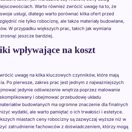
ejscowościach. Warto również zwrócić uwagę na to, że
woje usługi, dlatego warto porównać kilka ofert przed
ględnić nie tylko robociznę, ale także materiały budowlane,
ów. W przypadku większych prac, takich jak wymiana
wzrosnąć jeszcze bardziej.
iki wpływające na koszt
wrócić uwagę na kilka kluczowych czynników, które mają
ia. Po pierwsze, zakres prac jest jednym z najważniejszych
jmować jedynie odświeżenie wnętrza poprzez malowanie
ej skomplikowany i obejmować przebudowę układu
ć materiałów budowlanych ma ogromne znaczenie dla finalnych
yć wydatki, ale warto pamiętać o ich trwałości i estetyce.
iększych miastach ceny robocizny są zazwyczaj wyższe niż w
ażyć zatrudnienie fachowców z doświadczeniem, którzy mogą