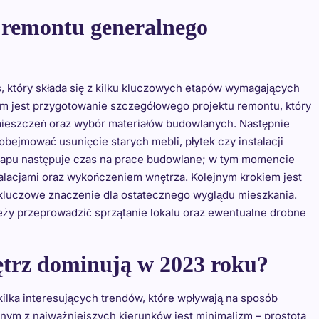
y remontu generalnego
 który składa się z kilku kluczowych etapów wymagających
em jest przygotowanie szczegółowego projektu remontu, który
mieszczeń oraz wybór materiałów budowlanych. Następnie
bejmować usunięcie starych mebli, płytek czy instalacji
etapu następuje czas na prace budowlane; w tym momencie
alacjami oraz wykończeniem wnętrza. Kolejnym krokiem jest
 kluczowe znaczenie dla ostatecznego wyglądu mieszkania.
ży przeprowadzić sprzątanie lokalu oraz ewentualne drobne
ętrz dominują w 2023 roku?
lka interesujących trendów, które wpływają na sposób
ym z najważniejszych kierunków jest minimalizm – prostota