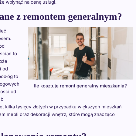
e wpłynąć na cenę usługi.
ązane z remontem generalnym?
ieć
esem.
od
ścian to
może
i od
podłóg to
dłogowych
Ile kosztuje remont generalny mieszkania?
ności od
ub
t kilka tysięcy złotych w przypadku większych mieszkań.
m mebli oraz dekoracji wnętrz, które mogą znacząco