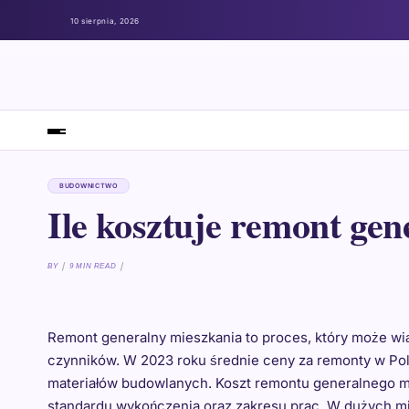
10 sierpnia, 2026
BUDOWNICTWO
Ile kosztuje remont ge
BY
9 MIN READ
Remont generalny mieszkania to proces, który może wią
czynników. W 2023 roku średnie ceny za remonty w Pols
materiałów budowlanych. Koszt remontu generalnego moż
standardu wykończenia oraz zakresu prac. W dużych mi