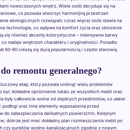
ntami nowoczesnych wnętrz. Wiele osób decyduje się na
czeniowe, co pozwala stworzyć harmonijną przestrzeń
tanie ekologicznych rozwiązań; coraz więcej osób stawia na
ne technologie, co wpływa na komfort życia oraz obniżenie
ją się również akcenty kolorystyczne – intensywne barwy
i, co nadaje wnętrzom charakteru i oryginalności. Ponadto
lat 60-80 cieszą się dużą popularnością i często stanowią
 do remontu generalnego?
luczowy etap, który pozwala uniknąć wielu problemów
o być dokładne opróżnienie lokalu ze wszystkich mebli oraz
ia były całkowicie wolne od zbędnych przedmiotów, co ułatwi
ć podłogi oraz inne elementy wyposażenia przed
ów do zabezpieczenia delikatnych powierzchni. Kolejnym
w; dobrze jest mieć dokładny plan rozmieszczenia mebli po
nych czy punktów wodno-kanalizacyjnych zgodnie z nowym