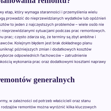
 planowania remontu?
y etap, który wymaga staranności i przemyślenia wielu
mogą prowadzić do nieprzewidzianych wydatków lub opóźnień
osztów to jeden z najczęstszych problemów – wiele osób nie
 nieprzewidzianymi sytuacjami podczas prac remontowych.
 prac; często zdarza się, że terminy są zbyt ambitne i
nawców. Kolejnym błędem jest brak dokładnego planu
 uniknąć późniejszych zmian i dodatkowych kosztów
 wyborze odpowiednich fachowców – zatrudnienie
jakością wykonania prac oraz dodatkowymi kosztami naprawy
e remontów generalnych
my, w zależności od potrzeb właścicieli oraz stanu
h rodzajów remontów można wyróżnić kilka kluczowych