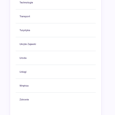
Technologie
Transport
Turystyka
Ukryte Zajawki
Uroda
Usługi
Wnętrza
Zdrowie