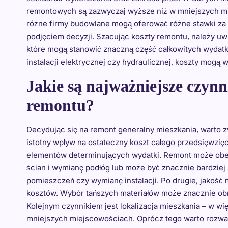
remontowych są zazwyczaj wyższe niż w mniejszych mi
różne firmy budowlane mogą oferować różne stawki za s
podjęciem decyzji. Szacując koszty remontu, należy uwz
które mogą stanowić znaczną część całkowitych wydatk
instalacji elektrycznej czy hydraulicznej, koszty mogą 
Jakie są najważniejsze czynn
remontu?
Decydując się na remont generalny mieszkania, warto z
istotny wpływ na ostateczny koszt całego przedsięwzięc
elementów determinujących wydatki. Remont może obe
ścian i wymianę podłóg lub może być znacznie bardzi
pomieszczeń czy wymianę instalacji. Po drugie, jakoś
kosztów. Wybór tańszych materiałów może znacznie obniż
Kolejnym czynnikiem jest lokalizacja mieszkania – w w
mniejszych miejscowościach. Oprócz tego warto rozw