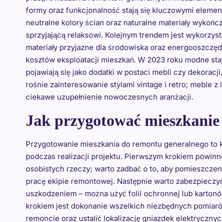
formy oraz funkcjonalność stają się kluczowymi eleme
neutralne kolory ścian oraz naturalne materiały wykoń
sprzyjającą relaksowi. Kolejnym trendem jest wykorzys
materiały przyjazne dla środowiska oraz energooszczęd
kosztów eksploatacji mieszkań. W 2023 roku modne sta
pojawiają się jako dodatki w postaci mebli czy dekoracj
rośnie zainteresowanie stylami vintage i retro; meble z 
ciekawe uzupełnienie nowoczesnych aranżacji.
Jak przygotować mieszkanie
Przygotowanie mieszkania do remontu generalnego to k
podczas realizacji projektu. Pierwszym krokiem powinn
osobistych rzeczy; warto zadbać o to, aby pomieszczen
pracę ekipie remontowej. Następnie warto zabezpieczy
uszkodzeniem – można użyć folii ochronnej lub karton
krokiem jest dokonanie wszelkich niezbędnych pomiaró
remoncie oraz ustalić lokalizację gniazdek elektrycz