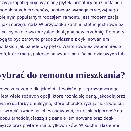
zazwyczaj obejmuje wymianę płytek, armatury oraz instalacji
czasochłonnych procesów, ponieważ wymaga precyzyjnego
. Kolejnym popularnym rodzajem remontu jest modernizacja
ak i sprzętu AGD. W przypadku kuchni istotne jest również
 maksymalnie wykorzystać dostępną powierzchnię. Remonty
ogą to być zarówno prace związane z cyklinowaniem
, takich jak panele czy płytki. Warto również wspomnieć o
ń, które mogą polegać na wyburzaniu ścian działowych lub
wybrać do remontu mieszkania?
we znaczenie dla jakości i trwałości przeprowadzanego
st wiele różnych opcji, które różnią się ceną, jakością oraz
wane są farby emulsyjne, które charakteryzują się łatwością
k zwrócić uwagę na ich właściwości, takie jak odporność na
, popularnością cieszą się panele laminowane oraz deski
ętrza oraz preferencji użytkowników. W kuchni i łazience