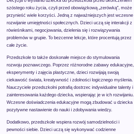
Decyzja o wysłaniu dziecka do przedszkola przed ukończeniem
szóstego roku życia, czyli przed obowiązkową „zerówką”, może
przynieść wiele korzyści. Jedną z najważniejszych jest wczesne
rozwijanie umiejętności społecznych. Dzieci uczą się interakcji z
rówieśnikami, negocjowania, dzielenia się i rozwiązywania
problemów w grupie. To bezcenne lekcje, które procentują przez
całe życie.
Przedszkole to także doskonałe miejsce do stymulowania
rozwoju poznawczego. Poprzez różnorodne zabawy edukacyjne,
eksperymenty i zajęcia plastyczne, dzieci rozwijają swoją
ciekawość świata, kreatywność i zdolności logicznego myślenia.
Nauczyciele przedszkolni potrafią dostrzec indywidualne talenty i
zainteresowania każdego dziecka, wspierając je w ich rozwijaniu.
Wczesne doświadczenia edukacyjne mogą zbudować u dziecka
pozytywne nastawienie do nauki i zdobywania wiedzy.
Dodatkowo, przedszkole wspiera rozwój samodzielności i
pewności siebie. Dzieci uczą się wykonywać codzienne