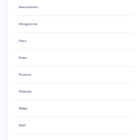
Nieruchomości
Obcojęzyczne
Praca
Prawo
Przemysł
Rolnictwo
Sklepy
Sport