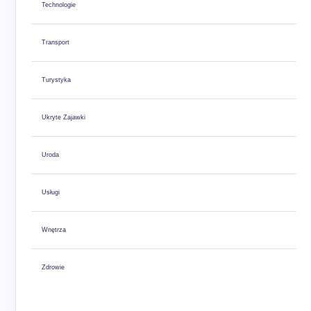
Technologie
Transport
Turystyka
Ukryte Zajawki
Uroda
Usługi
Wnętrza
Zdrowie