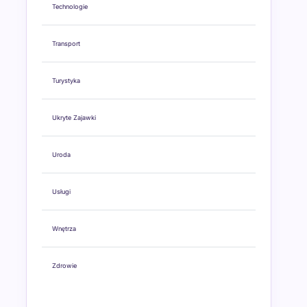
Technologie
Transport
Turystyka
Ukryte Zajawki
Uroda
Usługi
Wnętrza
Zdrowie