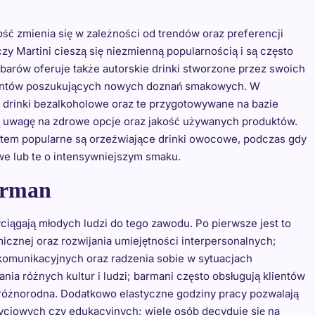
ść zmienia się w zależności od trendów oraz preferencji
 czy Martini cieszą się niezmienną popularnością i są często
barów oferuje także autorskie drinki stworzone przez swoich
ientów poszukujących nowych doznań smakowych. W
ę drinki bezalkoholowe oraz te przygotowywane na bazie
ją uwagę na zdrowe opcje oraz jakość używanych produktów.
tem popularne są orzeźwiające drinki owocowe, podczas gdy
owe lub te o intensywniejszym smaku.
barman
yciągają młodych ludzi do tego zawodu. Po pierwsze jest to
cznej oraz rozwijania umiejętności interpersonalnych;
 komunikacyjnych oraz radzenia sobie w sytuacjach
ia różnych kultur i ludzi; barmani często obsługują klientów
 i różnorodna. Dodatkowo elastyczne godziny pracy pozwalają
yciowych czy edukacyjnych; wiele osób decyduje się na