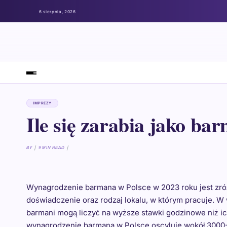
6 sierpnia, 2026
IMPREZY
Ile się zarabia jako ba
BY
9 MIN READ
Wynagrodzenie barmana w Polsce w 2023 roku jest zróżn
doświadczenie oraz rodzaj lokalu, w którym pracuje. W
barmani mogą liczyć na wyższe stawki godzinowe niż i
wynagrodzenie barmana w Polsce oscyluje wokół 3000-4