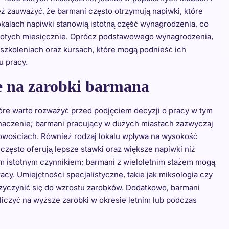
ż zauważyć, że barmani często otrzymują napiwki, które
kalach napiwki stanowią istotną część wynagrodzenia, co
złotych miesięcznie. Oprócz podstawowego wynagrodzenia,
szkoleniach oraz kursach, które mogą podnieść ich
u pracy.
e na zarobki barmana
óre warto rozważyć przed podjęciem decyzji o pracy w tym
naczenie; barmani pracujący w dużych miastach zazwyczaj
scowościach. Również rodzaj lokalu wpływa na wysokość
często oferują lepsze stawki oraz większe napiwki niż
m istotnym czynnikiem; barmani z wieloletnim stażem mogą
cy. Umiejętności specjalistyczne, takie jak miksologia czy
zyczynić się do wzrostu zarobków. Dodatkowo, barmani
iczyć na wyższe zarobki w okresie letnim lub podczas