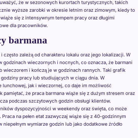
auważyć, że w sezonowych kurortach turystycznych, takich
cznie wyższe zarobki w okresie letnim oraz zimowym, kiedy to
o wiąże się z intensywnym tempem pracy oraz długimi
sowe dla pracowników.
acy barmana
zęsto zależą od charakteru lokalu oraz jego lokalizacji. W
w godzinach wieczornych i nocnych, co oznacza, że barmani
 wieczorem i kończą je w godzinach rannych. Taki grafik
 godziny pracy lub studiujących w ciągu dnia. W
lunchowej, jak i wieczornej, co daje im możliwość
k pamiętać, że praca barmana wiąże się z dużym stresem oraz
cza podczas szczytowych godzin obsługi klientów.
wników dyspozycyjności w weekendy oraz święta, co może
 Praca na pełen etat zazwyczaj wiąże się z 40-godzinnym
 w niepełnym wymiarze godzin lub jako dodatkowe źródło