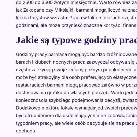
od 2500 do 3500 złotych miesięcznie. Warto również z
jak Zakopane czy Mikołajki, barmani mogą liczyć na zna
liczba turystów wzrasta. Praca w takich lokalach częst
godzinami, ale może przynieść znaczne korzyści finan
Jakie są typowe godziny pr
Godziny pracy barmana mogą być bardzo zróżnicowane i c
barach i klubach nocnych praca zazwyczaj odbywa się 
często zaczynają swoje zmiany późnym popołudniem lub
może być atrakcyjny dla osób preferujących elastyczne
restauracjach barmani mogą pracować zarówno w porze 
dostosowania grafiku do własnych potrzeb. Warto jedna
koniecznością szybkiego podejmowania decyzji, zwłasz
Dodatkowo niektóre lokale wymagają od swoich praco
być utrudnieniem dla osób mających inne zobowiązania.
tygodniem pracy, ale wiele osób decyduje się na pracę
dochodu.