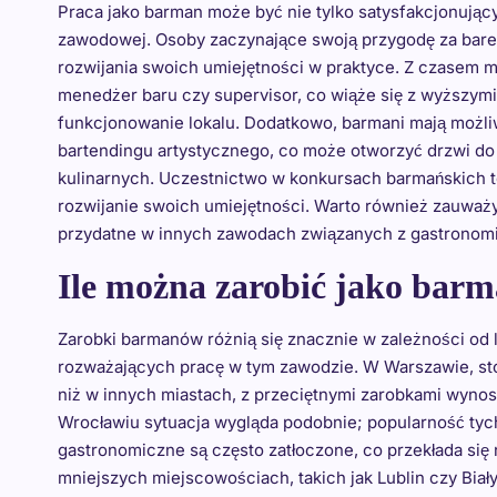
Praca jako barman może być nie tylko satysfakcjonujący
zawodowej. Osoby zaczynające swoją przygodę za bar
rozwijania swoich umiejętności w praktyce. Z czasem 
menedżer baru czy supervisor, co wiąże się z wyższym
funkcjonowanie lokalu. Dodatkowo, barmani mają możliw
bartendingu artystycznego, co może otworzyć drzwi do
kulinarnych. Uczestnictwo w konkursach barmańskich t
rozwijanie swoich umiejętności. Warto również zauważ
przydatne w innych zawodach związanych z gastronomią
Ile można zarobić jako bar
Zarobki barmanów różnią się znacznie w zależności od lo
rozważających pracę w tym zawodzie. W Warszawie, sto
niż w innych miastach, z przeciętnymi zarobkami wyno
Wrocławiu sytuacja wygląda podobnie; popularność tych
gastronomiczne są często zatłoczone, co przekłada się
mniejszych miejscowościach, takich jak Lublin czy Bia