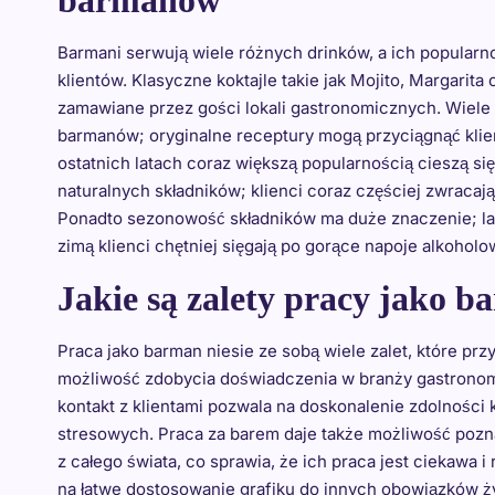
barmanów
Barmani serwują wiele różnych drinków, a ich popularno
klientów. Klasyczne koktajle takie jak Mojito, Margarita
zamawiane przez gości lokali gastronomicznych. Wiele 
barmanów; oryginalne receptury mogą przyciągnąć kl
ostatnich latach coraz większą popularnością cieszą si
naturalnych składników; klienci coraz częściej zwraca
Ponadto sezonowość składników ma duże znaczenie; la
zimą klienci chętniej sięgają po gorące napoje alkohol
Jakie są zalety pracy jako 
Praca jako barman niesie ze sobą wiele zalet, które prz
możliwość zdobycia doświadczenia w branży gastronomi
kontakt z klientami pozwala na doskonalenie zdolności
stresowych. Praca za barem daje także możliwość poznan
z całego świata, co sprawia, że ich praca jest ciekawa
na łatwe dostosowanie grafiku do innych obowiązków ż