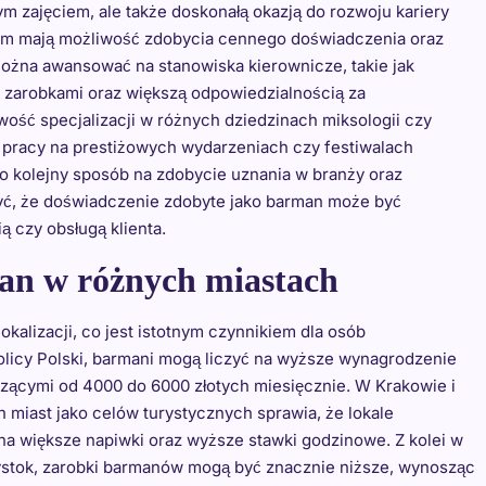
m zajęciem, ale także doskonałą okazją do rozwoju kariery
em mają możliwość zdobycia cennego doświadczenia oraz
można awansować na stanowiska kierownicze, takie jak
i zarobkami oraz większą odpowiedzialnością za
ość specjalizacji w różnych dziedzinach miksologii czy
 pracy na prestiżowych wydarzeniach czy festiwalach
o kolejny sposób na zdobycie uznania w branży oraz
yć, że doświadczenie zdobyte jako barman może być
 czy obsługą klienta.
man w różnych miastach
kalizacji, co jest istotnym czynnikiem dla osób
licy Polski, barmani mogą liczyć na wyższe wynagrodzenie
szącymi od 4000 do 6000 złotych miesięcznie. W Krakowie i
 miast jako celów turystycznych sprawia, że lokale
 na większe napiwki oraz wyższe stawki godzinowe. Z kolei w
łystok, zarobki barmanów mogą być znacznie niższe, wynosząc