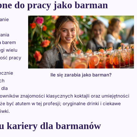
ebne do pracy jako barman
anie
e
ania
a barem
gi wielu
ność pracy
ecznie
Ile się zarabia jako barman?
ach
 dla
owników znajomości klasycznych koktajli oraz umiejętności
 być atutem w tej profesji; oryginalne drinki i ciekawe
iwki.
ju kariery dla barmanów