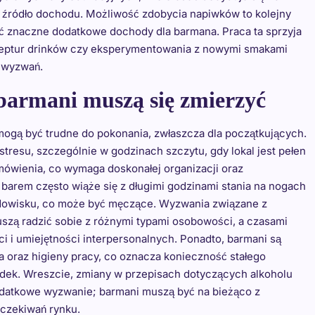
 źródło dochodu. Możliwość zdobycia napiwków to kolejny
ść znaczne dodatkowe dochody dla barmana. Praca ta sprzyja
ceptur drinków czy eksperymentowania z nowymi smakami
n wyzwań.
 barmani muszą się zmierzyć
mogą być trudne do pokonania, zwłaszcza dla początkujących.
resu, szczególnie w godzinach szczytu, gdy lokal jest pełen
mówienia, co wymaga doskonałej organizacji oraz
barem często wiąże się z długimi godzinami stania na nogach
odowisku, co może być męczące. Wyzwania związane z
uszą radzić sobie z różnymi typami osobowości, a czasami
ci i umiejętności interpersonalnych. Ponadto, barmani są
 oraz higieny pracy, co oznacza konieczność stałego
dek. Wreszcie, zmiany w przepisach dotyczących alkoholu
odatkowe wyzwanie; barmani muszą być na bieżąco z
czekiwań rynku.