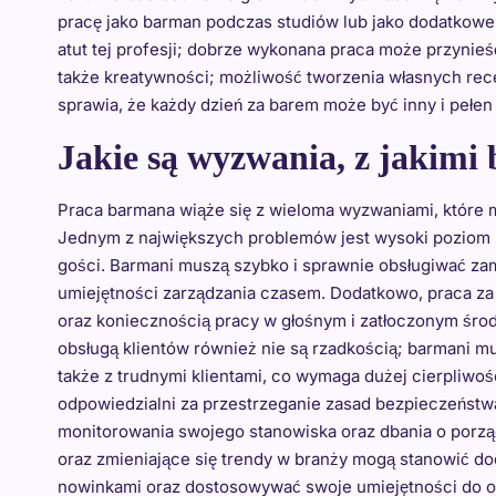
pracę jako barman podczas studiów lub jako dodatkowe
atut tej profesji; dobrze wykonana praca może przynie
także kreatywności; możliwość tworzenia własnych re
sprawia, że każdy dzień za barem może być inny i pełe
Jakie są wyzwania, z jakimi
Praca barmana wiąże się z wieloma wyzwaniami, które 
Jednym z największych problemów jest wysoki poziom st
gości. Barmani muszą szybko i sprawnie obsługiwać za
umiejętności zarządzania czasem. Dodatkowo, praca za 
oraz koniecznością pracy w głośnym i zatłoczonym śr
obsługą klientów również nie są rzadkością; barmani m
także z trudnymi klientami, co wymaga dużej cierpliwoś
odpowiedzialni za przestrzeganie zasad bezpieczeństwa
monitorowania swojego stanowiska oraz dbania o porzą
oraz zmieniające się trendy w branży mogą stanowić d
nowinkami oraz dostosowywać swoje umiejętności do o