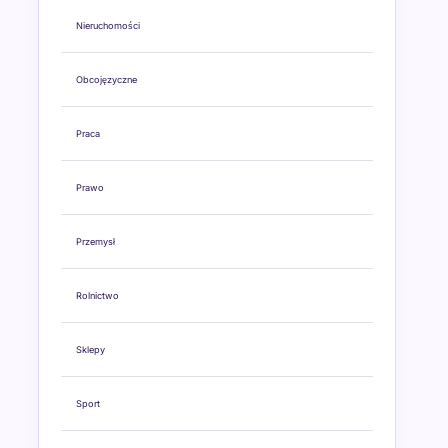
Nieruchomości
Obcojęzyczne
Praca
Prawo
Przemysł
Rolnictwo
Sklepy
Sport