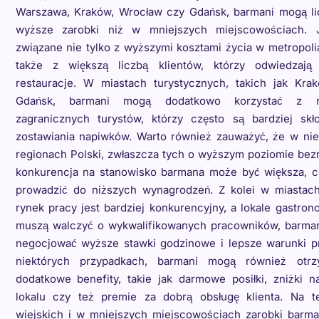
Warszawa, Kraków, Wrocław czy Gdańsk, barmani mogą li
wyższe zarobki niż w mniejszych miejscowościach. 
związane nie tylko z wyższymi kosztami życia w metropoli
także z większą liczbą klientów, którzy odwiedzają
restauracje. W miastach turystycznych, takich jak Kra
Gdańsk, barmani mogą dodatkowo korzystać z n
zagranicznych turystów, którzy często są bardziej skł
zostawiania napiwków. Warto również zauważyć, że w nie
regionach Polski, zwłaszcza tych o wyższym poziomie bez
konkurencja na stanowisko barmana może być większa, 
prowadzić do niższych wynagrodzeń. Z kolei w miastach
rynek pracy jest bardziej konkurencyjny, a lokale gastro
muszą walczyć o wykwalifikowanych pracowników, barma
negocjować wyższe stawki godzinowe i lepsze warunki p
niektórych przypadkach, barmani mogą również otr
dodatkowe benefity, takie jak darmowe posiłki, zniżki 
lokalu czy też premie za dobrą obsługę klienta. Na t
wiejskich i w mniejszych miejscowościach zarobki barm