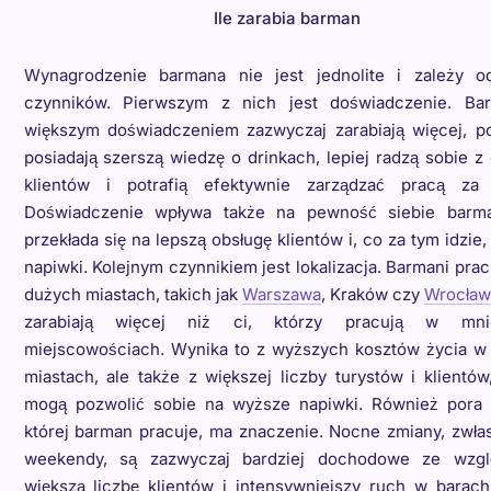
Ile zarabia barman
Wynagrodzenie barmana nie jest jednolite i zależy o
czynników. Pierwszym z nich jest doświadczenie. Ba
większym doświadczeniem zazwyczaj zarabiają więcej, p
posiadają szerszą wiedzę o drinkach, lepiej radzą sobie z
klientów i potrafią efektywnie zarządzać pracą za
Doświadczenie wpływa także na pewność siebie barm
przekłada się na lepszą obsługę klientów i, co za tym idzie
napiwki. Kolejnym czynnikiem jest lokalizacja. Barmani pra
dużych miastach, takich jak
Warszawa
, Kraków czy
Wrocław
zarabiają więcej niż ci, którzy pracują w mnie
miejscowościach. Wynika to z wyższych kosztów życia w
miastach, ale także z większej liczby turystów i klientów
mogą pozwolić sobie na wyższe napiwki. Również pora 
której barman pracuje, ma znaczenie. Nocne zmiany, zwła
weekendy, są zazwyczaj bardziej dochodowe ze wzg
większą liczbę klientów i intensywniejszy ruch w barach