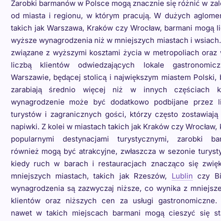
Zarobki barmanów w Polsce mogą znacznie się różnić w za
od miasta i regionu, w którym pracują. W dużych aglomer
takich jak Warszawa, Kraków czy Wrocław, barmani mogą l
wyższe wynagrodzenia niż w mniejszych miastach i wsiach.
związane z wyższymi kosztami życia w metropoliach oraz 
liczbą klientów odwiedzających lokale gastronomi
Warszawie, będącej stolicą i największym miastem Polski,
zarabiają średnio więcej niż w innych częściach k
wynagrodzenie może być dodatkowo podbijane przez l
turystów i zagranicznych gości, którzy często zostawiaj
napiwki. Z kolei w miastach takich jak Kraków czy Wrocław, 
popularnymi destynacjami turystycznymi, zarobki b
również mogą być atrakcyjne, zwłaszcza w sezonie turyst
kiedy ruch w barach i restauracjach znacząco się zwię
mniejszych miastach, takich jak Rzeszów,
Lublin
czy Bia
wynagrodzenia są zazwyczaj niższe, co wynika z mniejsze
klientów oraz niższych cen za usługi gastronomiczne.
nawet w takich miejscach barmani mogą cieszyć się st