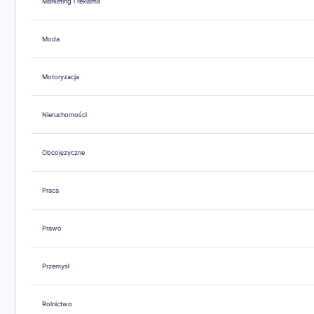
Marketing i reklama
Moda
Motoryzacja
Nieruchomości
Obcojęzyczne
Praca
Prawo
Przemysł
Rolnictwo