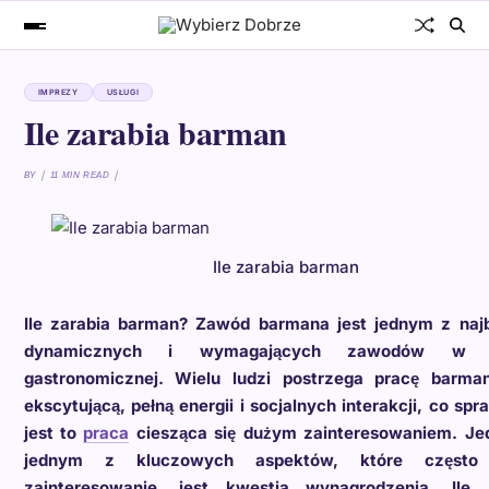
IMPREZY
USŁUGI
Ile zarabia barman
BY
11 MIN READ
Ile zarabia barman
Ile zarabia barman? Zawód barmana jest jednym z najb
dynamicznych i wymagających zawodów w b
gastronomicznej. Wielu ludzi postrzega pracę barma
ekscytującą, pełną energii i socjalnych interakcji, co spr
jest to
praca
ciesząca się dużym zainteresowaniem. Je
jednym z kluczowych aspektów, które często
zainteresowanie, jest kwestia wynagrodzenia. Ile 