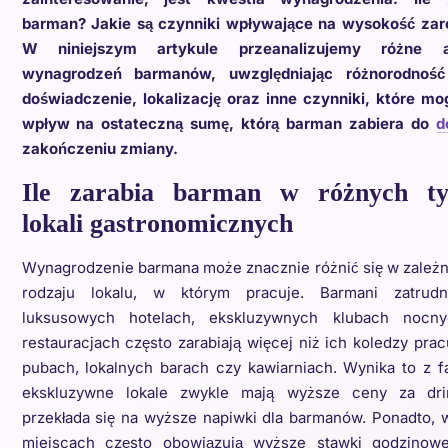
barman? Jakie są czynniki wpływające na wysokość za
W niniejszym artykule przeanalizujemy różne a
wynagrodzeń barmanów, uwzględniając różnorodność 
doświadczenie, lokalizację oraz inne czynniki, które mo
wpływ na ostateczną sumę, którą barman zabiera do
d
zakończeniu zmiany.
Ile zarabia barman w różnych ty
lokali gastronomicznych
Wynagrodzenie barmana może znacznie różnić się w zależn
rodzaju lokalu, w którym pracuje. Barmani zatrud
luksusowych hotelach, ekskluzywnych klubach nocn
restauracjach często zarabiają więcej niż ich koledzy pra
pubach, lokalnych barach czy kawiarniach. Wynika to z f
ekskluzywne lokale zwykle mają wyższe ceny za dri
przekłada się na wyższe napiwki dla barmanów. Ponadto, 
miejscach często obowiązują wyższe stawki godzinowe