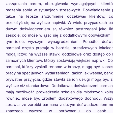
zarządzania barem, obsługiwania wymagających klient
radzenia sobie w sytuacjach stresowych. Doświadczenie 
także na lepsze zrozumienie oczekiwań klientów, 
przełożyć się na wyższe napiwki. W wielu przypadkach ba
dużym doświadczeniem są również postrzegani jako li
zespole, co może wiązać się z dodatkowymi obowiązkami i
tym idzie, wyższym wynagrodzeniem. Ponadto, doświ
barmani często pracują w bardziej prestiżowych lokalach
mogą liczyć na wyższe stawki godzinowe oraz dostęp do b
zamożnych klientów, którzy zostawiają większe napiwki. Co
barmani, którzy zyskali renomę w branży, mogą być zapra
pracy na specjalnych wydarzeniach, takich jak wesela, bank
prywatne przyjęcia, gdzie stawki za ich usługi mogą być 
wyższe niż standardowe. Dodatkowo, doświadczeni barmani
mają możliwość prowadzenia szkoleń dla młodszych kole
również może być źródłem dodatkowego dochodu. Wszy
sprawia, że zarobki barmana z dużym doświadczeniem m
znacząco wyższe w porównaniu do osób do