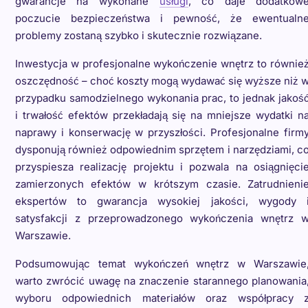
gwarancje na wykonane
usługi
, co daje dodatkow
poczucie bezpieczeństwa i pewność, że ewentualn
problemy zostaną szybko i skutecznie rozwiązane.
Inwestycja w profesjonalne wykończenie wnętrz to równie
oszczędność – choć koszty mogą wydawać się wyższe niż 
przypadku samodzielnego wykonania prac, to jednak jakoś
i trwałość efektów przekładają się na mniejsze wydatki n
naprawy i konserwację w przyszłości. Profesjonalne firm
dysponują również odpowiednim sprzętem i narzędziami, c
przyspiesza realizację projektu i pozwala na osiągnięci
zamierzonych efektów w krótszym czasie. Zatrudnieni
ekspertów to gwarancja wysokiej jakości, wygody 
satysfakcji z przeprowadzonego wykończenia wnętrz 
Warszawie.
Podsumowując temat wykończeń wnętrz w Warszawie
warto zwrócić uwagę na znaczenie starannego planowania
wyboru odpowiednich materiałów oraz współpracy 