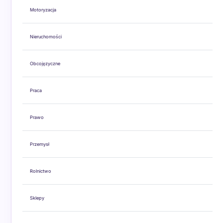
Motoryzacja
Nieruchomości
Obcojęzyczne
Praca
Prawo
Przemysł
Rolnictwo
Sklepy