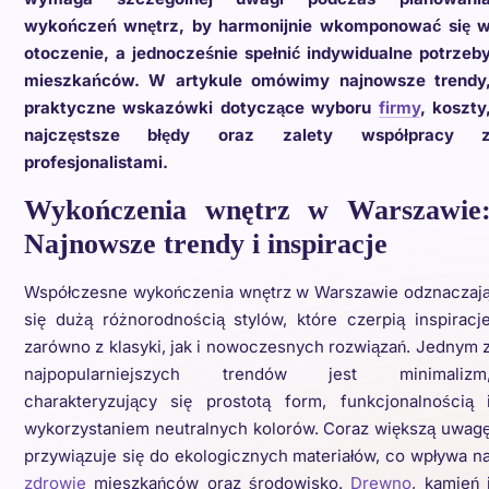
wykończeń wnętrz, by harmonijnie wkomponować się 
otoczenie, a jednocześnie spełnić indywidualne potrzeb
mieszkańców. W artykule omówimy najnowsze trendy
praktyczne wskazówki dotyczące wyboru
firmy
, koszty
najczęstsze błędy oraz zalety współpracy 
profesjonalistami.
Wykończenia wnętrz w Warszawie
Najnowsze trendy i inspiracje
Współczesne wykończenia wnętrz w Warszawie odznaczaj
się dużą różnorodnością stylów, które czerpią inspiracj
zarówno z klasyki, jak i nowoczesnych rozwiązań. Jednym 
najpopularniejszych trendów jest minimalizm
charakteryzujący się prostotą form, funkcjonalnością 
wykorzystaniem neutralnych kolorów. Coraz większą uwag
przywiązuje się do ekologicznych materiałów, co wpływa n
zdrowie
mieszkańców oraz środowisko.
Drewno
, kamień 