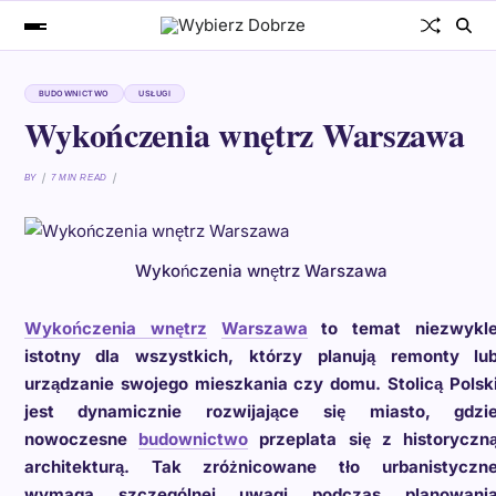
BUDOWNICTWO
USŁUGI
Wykończenia wnętrz Warszawa
BY
7 MIN READ
Wykończenia wnętrz Warszawa
Wykończenia wnętrz
Warszawa
to temat niezwykl
istotny dla wszystkich, którzy planują remonty lu
urządzanie swojego mieszkania czy domu. Stolicą Polsk
jest dynamicznie rozwijające się miasto, gdzi
nowoczesne
budownictwo
przeplata się z historyczn
architekturą. Tak zróżnicowane tło urbanistyczn
wymaga szczególnej uwagi podczas planowani