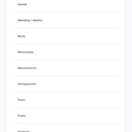
Internet
Marketing i reklama
Moda
Motoryzacja
Nieruchomości
Obcojęzyczne
Praca
Prawo
Przemysł