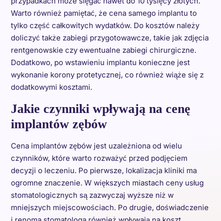
przypadkach może sięgać nawet do 10 tysięcy złotych.
Warto również pamiętać, że cena samego implantu to
tylko część całkowitych wydatków. Do kosztów należy
doliczyć także zabiegi przygotowawcze, takie jak zdjęcia
rentgenowskie czy ewentualne zabiegi chirurgiczne.
Dodatkowo, po wstawieniu implantu konieczne jest
wykonanie korony protetycznej, co również wiąże się z
dodatkowymi kosztami.
Jakie czynniki wpływają na cenę
implantów zębów
Cena implantów zębów jest uzależniona od wielu
czynników, które warto rozważyć przed podjęciem
decyzji o leczeniu. Po pierwsze, lokalizacja kliniki ma
ogromne znaczenie. W większych miastach ceny usług
stomatologicznych są zazwyczaj wyższe niż w
mniejszych miejscowościach. Po drugie, doświadczenie
i renoma stomatologa również wpływają na koszt