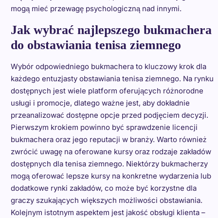
mogą mieć przewagę psychologiczną nad innymi.
Jak wybrać najlepszego bukmachera
do obstawiania tenisa ziemnego
Wybór odpowiedniego bukmachera to kluczowy krok dla
każdego entuzjasty obstawiania tenisa ziemnego. Na rynku
dostępnych jest wiele platform oferujących różnorodne
usługi i promocje, dlatego ważne jest, aby dokładnie
przeanalizować dostępne opcje przed podjęciem decyzji.
Pierwszym krokiem powinno być sprawdzenie licencji
bukmachera oraz jego reputacji w branży. Warto również
zwrócić uwagę na oferowane kursy oraz rodzaje zakładów
dostępnych dla tenisa ziemnego. Niektórzy bukmacherzy
mogą oferować lepsze kursy na konkretne wydarzenia lub
dodatkowe rynki zakładów, co może być korzystne dla
graczy szukających większych możliwości obstawiania.
Kolejnym istotnym aspektem jest jakość obsługi klienta –