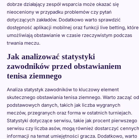
dobrze działający zespół wsparcia może okazać się
nieoceniony w przypadku problemów czy pytań
dotyczących zakładów. Dodatkowo warto sprawdzić
dostępność aplikacji mobilnej oraz funkcji live betting, które
umożliwiają obstawianie w czasie rzeczywistym podczas
trwania meczu.
Jak analizować statystyki
zawodników przed obstawianiem
tenisa ziemnego
Analiza statystyk zawodników to kluczowy element
skutecznego obstawiania tenisa ziemnego. Warto zacząć od
podstawowych danych, takich jak liczba wygranych
meczów, przegranych oraz forma w ostatnich turniejach.
Statystyki dotyczące serwisu, takie jak procent pierwszego
serwisu czy liczba asów, mogą również dostarczyć cennyc
informacji na temat umiejętności gracza. Dodatkowo, warto