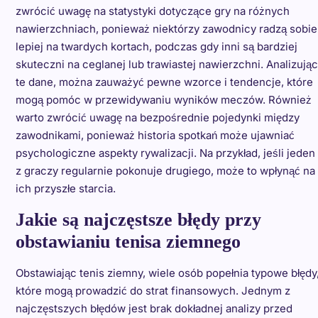
zwrócić uwagę na statystyki dotyczące gry na różnych
nawierzchniach, ponieważ niektórzy zawodnicy radzą sobie
lepiej na twardych kortach, podczas gdy inni są bardziej
skuteczni na ceglanej lub trawiastej nawierzchni. Analizując
te dane, można zauważyć pewne wzorce i tendencje, które
mogą pomóc w przewidywaniu wyników meczów. Również
warto zwrócić uwagę na bezpośrednie pojedynki między
zawodnikami, ponieważ historia spotkań może ujawniać
psychologiczne aspekty rywalizacji. Na przykład, jeśli jeden
z graczy regularnie pokonuje drugiego, może to wpłynąć na
ich przyszłe starcia.
Jakie są najczęstsze błędy przy
obstawianiu tenisa ziemnego
Obstawiając tenis ziemny, wiele osób popełnia typowe błędy
które mogą prowadzić do strat finansowych. Jednym z
najczęstszych błędów jest brak dokładnej analizy przed