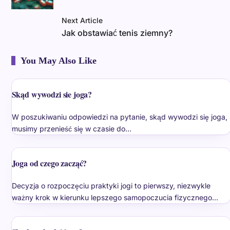
Next Article
Jak obstawiać tenis ziemny?
You May Also Like
Skąd wywodzi sie joga?
W poszukiwaniu odpowiedzi na pytanie, skąd wywodzi się joga,
musimy przenieść się w czasie do…
Joga od czego zacząć?
Decyzja o rozpoczęciu praktyki jogi to pierwszy, niezwykle
ważny krok w kierunku lepszego samopoczucia fizycznego…