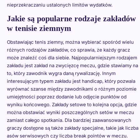
nieprzekraczaniu ustalonych limitów wydatków.
Jakie są popularne rodzaje zakładów
w tenisie ziemnym
Obstawiając tenis ziemny, można wybierać spośród wielu
różnych rodzajów zakładów, co sprawia, że każdy gracz
może znaleźć coś dla siebie. Najpopularniejszym rodzajem
zakładu jest zakład na zwycięzcę meczu, gdzie stawiamy na
to, który zawodnik wygra daną rywalizację. Innym
interesującym typem zakładu jest handicap, który pozwala
wyrównać szanse między zawodnikami o różnym poziomie
umiejętności poprzez dodanie lub odjęcie punktów od
wyniku końcowego. Zakłady setowe to kolejna opcja, gdzie
można obstawiać wyniki poszczególnych setów w meczu
zamiast całego spotkania. Dla bardziej zaawansowanych
graczy dostępne są także zakłady specjalne, takie jak liczba
asów serwisowych czy liczba break pointów w meczu.