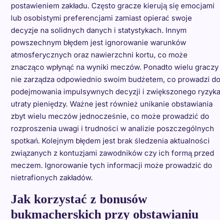
postawieniem zakładu. Często gracze kierują się emocjami
lub osobistymi preferencjami zamiast opierać swoje
decyzje na solidnych danych i statystykach. Innym
powszechnym błędem jest ignorowanie warunków
atmosferycznych oraz nawierzchni kortu, co może
znacząco wpłynąć na wyniki meczów. Ponadto wielu graczy
nie zarządza odpowiednio swoim budżetem, co prowadzi d
podejmowania impulsywnych decyzji i zwiększonego ryzyk
utraty pieniędzy. Ważne jest również unikanie obstawiania
zbyt wielu meczów jednocześnie, co może prowadzić do
rozproszenia uwagi i trudności w analizie poszczególnych
spotkań. Kolejnym błędem jest brak śledzenia aktualności
związanych z kontuzjami zawodników czy ich formą przed
meczem. Ignorowanie tych informacji może prowadzić do
nietrafionych zakładów.
Jak korzystać z bonusów
bukmacherskich przy obstawianiu