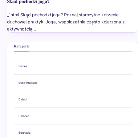
Skąd pochodzi joga?
„`html Skąd pochodzi joga? Poznaj starożytne korzenie
duchowej praktyki Joga, współcześnie często kojarzona z
aktywnością…
Kategorie
Biznes
Budownictwo
Dzieci
Dziecko
Edukacja