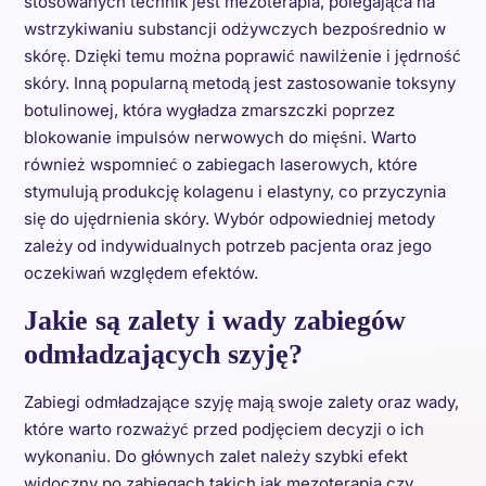
stosowanych technik jest mezoterapia, polegająca na
wstrzykiwaniu substancji odżywczych bezpośrednio w
skórę. Dzięki temu można poprawić nawilżenie i jędrność
skóry. Inną popularną metodą jest zastosowanie toksyny
botulinowej, która wygładza zmarszczki poprzez
blokowanie impulsów nerwowych do mięśni. Warto
również wspomnieć o zabiegach laserowych, które
stymulują produkcję kolagenu i elastyny, co przyczynia
się do ujędrnienia skóry. Wybór odpowiedniej metody
zależy od indywidualnych potrzeb pacjenta oraz jego
oczekiwań względem efektów.
Jakie są zalety i wady zabiegów
odmładzających szyję?
Zabiegi odmładzające szyję mają swoje zalety oraz wady,
które warto rozważyć przed podjęciem decyzji o ich
wykonaniu. Do głównych zalet należy szybki efekt
widoczny po zabiegach takich jak mezoterapia czy