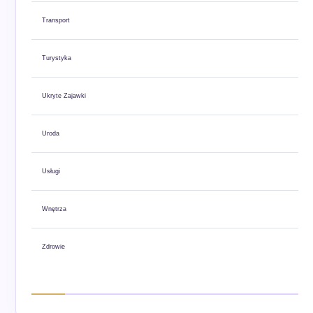
Transport
Turystyka
Ukryte Zajawki
Uroda
Usługi
Wnętrza
Zdrowie