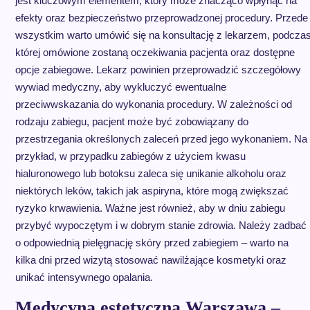
jest kluczowym elementem, który może znacząco wpłynąć na
efekty oraz bezpieczeństwo przeprowadzonej procedury. Przede
wszystkim warto umówić się na konsultację z lekarzem, podcza
której omówione zostaną oczekiwania pacjenta oraz dostępne
opcje zabiegowe. Lekarz powinien przeprowadzić szczegółowy
wywiad medyczny, aby wykluczyć ewentualne
przeciwwskazania do wykonania procedury. W zależności od
rodzaju zabiegu, pacjent może być zobowiązany do
przestrzegania określonych zaleceń przed jego wykonaniem. Na
przykład, w przypadku zabiegów z użyciem kwasu
hialuronowego lub botoksu zaleca się unikanie alkoholu oraz
niektórych leków, takich jak aspiryna, które mogą zwiększać
ryzyko krwawienia. Ważne jest również, aby w dniu zabiegu
przybyć wypoczętym i w dobrym stanie zdrowia. Należy zadbać
o odpowiednią pielęgnację skóry przed zabiegiem – warto na
kilka dni przed wizytą stosować nawilżające kosmetyki oraz
unikać intensywnego opalania.
Medycyna estetyczna Warszawa –