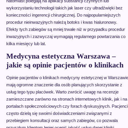
natomiast polegają na aplikacji substancji czynnych lub
wykorzystaniu technologii takich jak laser czy ultradźwięki bez
konieczności ingerencji chirurgicznej. Do najpopularniejszych
procedur nieinwazyjnych należą botoks i kwas hialuronowy.
Efekty tych zabiegów są mniej trwałe niż w przypadku procedur
inwazyjnych i zazwyczaj wymagają regularnego powtarzania co
kilka miesięcy lub lat.
Medycyna estetyczna Warszawa –
jakie są opinie pacjentów o klinikach
Opinie pacjentów o klinikach medycyny estetycznej w Warszawi
mają ogromne znaczenie dla osób planujących skorzystanie z
usług tego typu placówek. Warto zwrócić uwagę na recenzje
zamieszczane zarówno na stronach internetowych klinik, jak i na
portalach społecznościowych czy forach dyskusyjnych. Pacjenci
często dzielą się swoimi doświadczeniami związanymi z
przebiegiem konsultacji oraz samych zabiegów, co pozwala
przyszłym klientom lepiej ocenić jakość usług danej kliniki.