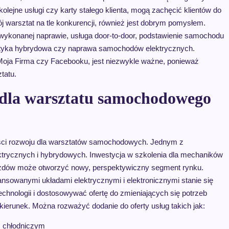
a kolejne usługi czy karty stałego klienta, mogą zachęcić klientów do
 warsztat na tle konkurencji, również jest dobrym pomysłem.
wykonanej naprawie, usługa door-to-door, podstawienie samochodu
nostyka hybrydowa czy naprawa samochodów elektrycznych.
 Moja Firma czy Facebooku, jest niezwykle ważne, ponieważ
ztatu.
u dla warsztatu samochodowego
ości rozwoju dla warsztatów samochodowych. Jednym z
ktrycznych i hybrydowych. Inwestycja w szkolenia dla mechaników
ojazdów może otworzyć nowy, perspektywiczny segment rynku.
owanymi układami elektrycznymi i elektronicznymi stanie się
echnologii i dostosowywać ofertę do zmieniających się potrzeb
 kierunek. Można rozważyć dodanie do oferty usług takich jak:
m chłodniczym