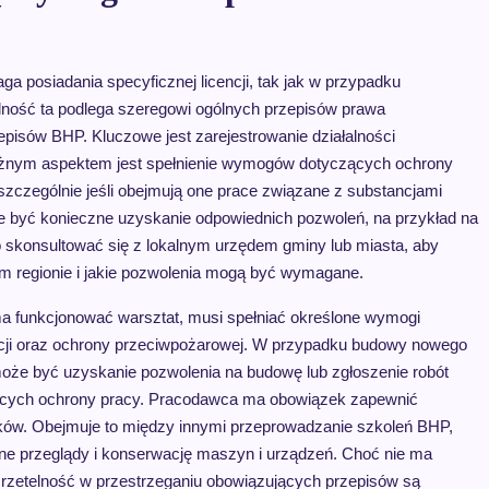
posiadania specyficznej licencji, tak jak w przypadku
lność ta podlega szeregowi ogólnych przepisów prawa
pisów BHP. Kluczowe jest zarejestrowanie działalności
żnym aspektem jest spełnienie wymogów dotyczących ochrony
zczególnie jeśli obejmują one prace związane z substancjami
oże być konieczne uzyskanie odpowiednich pozwoleń, na przykład na
 skonsultować się z lokalnym urzędem gminy lub miasta, aby
ym regionie i jakie pozwolenia mogą być wymagane.
ma funkcjonować warsztat, musi spełniać określone wymogi
lacji oraz ochrony przeciwpożarowej. W przypadku budowy nowego
może być uzyskanie pozwolenia na budowę lub zgłoszenie robót
zących ochrony pracy. Pracodawca ma obowiązek zapewnić
ików. Obejmuje to między innymi przeprowadzanie szkoleń BHP,
rne przeglądy i konserwację maszyn i urządzeń. Choć nie ma
 i rzetelność w przestrzeganiu obowiązujących przepisów są