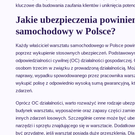
kluczowe dla budowania zaufania klientów i uniknięcia pote
Jakie ubezpieczenia powinie
samochodowy w Polsce?
Każdy właściciel warsztatu samochodowego w Polsce powini
poprzez wykupienie stosownych ubezpieczeń. Podstawowym 
odpowiedzialności cywilnej (OC) działalności gospodarczej
osobom trzecim w związku z prowadzoną działalnością. Moż
naprawy, wypadku spowodowanego przez pracownika warsztat
wykupić polisę z odpowiednio wysoką sumą gwarancyjną, k
zdarzeń.
Oprócz OC działalności, warto rozważyć inne rodzaje ubezp
budynek warsztatu, wyposażenie oraz zapasy części zamien
innych zdarzeń losowych. Szczególnie cenne może być ube
narzędzi i sprzętu znajdującego się w warsztacie. Dodatko
być przydatne, jeśli warsztat posiada duże przeszklenia. 