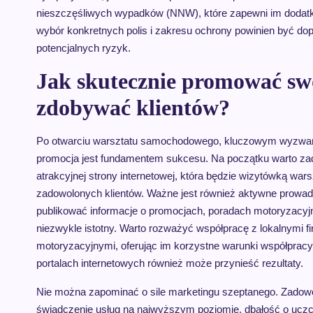
nieszczęśliwych wypadków (NNW), które zapewni im dodatk
wybór konkretnych polis i zakresu ochrony powinien być dop
potencjalnych ryzyk.
Jak skutecznie promować sw
zdobywać klientów?
Po otwarciu warsztatu samochodowego, kluczowym wyzwaniem
promocja jest fundamentem sukcesu. Na początku warto zadb
atrakcyjnej strony internetowej, która będzie wizytówką wars
zadowolonych klientów. Ważne jest również aktywne prowad
publikować informacje o promocjach, poradach motoryzacyjn
niezwykle istotny. Warto rozważyć współpracę z lokalnymi
motoryzacyjnymi, oferując im korzystne warunki współpracy d
portalach internetowych również może przynieść rezultaty.
Nie można zapominać o sile marketingu szeptanego. Zadowole
świadczenie usług na najwyższym poziomie, dbałość o ucz