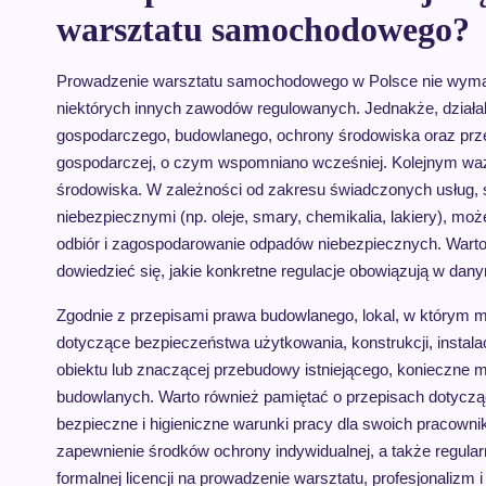
warsztatu samochodowego?
Prowadzenie warsztatu samochodowego w Polsce nie wymaga 
niektórych innych zawodów regulowanych. Jednakże, działa
gospodarczego, budowlanego, ochrony środowiska oraz prze
gospodarczej, o czym wspomniano wcześniej. Kolejnym wa
środowiska. W zależności od zakresu świadczonych usług, s
niebezpiecznymi (np. oleje, smary, chemikalia, lakiery), m
odbiór i zagospodarowanie odpadów niebezpiecznych. Warto
dowiedzieć się, jakie konkretne regulacje obowiązują w dan
Zgodnie z przepisami prawa budowlanego, lokal, w którym 
dotyczące bezpieczeństwa użytkowania, konstrukcji, insta
obiektu lub znaczącej przebudowy istniejącego, konieczne 
budowlanych. Warto również pamiętać o przepisach dotyc
bezpieczne i higieniczne warunki pracy dla swoich pracown
zapewnienie środków ochrony indywidualnej, a także regula
formalnej licencji na prowadzenie warsztatu, profesjonalizm