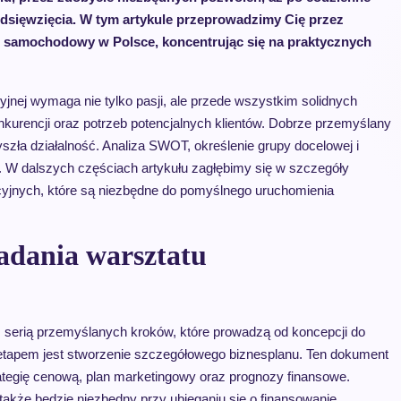
edsięwzięcia. W tym artykule przeprowadzimy Cię przez
t samochodowy w Polsce, koncentrując się na praktycznych
jnej wymaga nie tylko pasji, ale przede wszystkim solidnych
kurencji oraz potrzeb potencjalnych klientów. Dobrze przemyślany
szła działalność. Analiza SWOT, określenie grupy docelowej i
ć. W dalszych częściach artykułu zagłębimy się w szczegóły
jnych, które są niezbędne do pomyślnego uruchomienia
ładania warsztatu
z serią przemyślanych kroków, które prowadzą od koncepcji do
etapem jest stworzenie szczegółowego biznesplanu. Ten dokument
trategię cenową, plan marketingowy oraz prognozy finansowe.
 także będzie niezbędny przy ubieganiu się o finansowanie