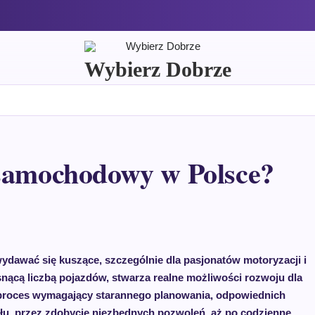
Wybierz Dobrze
 samochodowy w Polsce?
awać się kuszące, szczególnie dla pasjonatów motoryzacji i
nącą liczbą pojazdów, stwarza realne możliwości rozwoju dla
to proces wymagający starannego planowania, odpowiednich
u, przez zdobycie niezbędnych pozwoleń, aż po codzienne