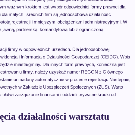
nym ważnym krokiem jest wybór odpowiedniej formy prawnej dla
dla małych i średnich firm są jednoosobowa działalność
stotą rejestracji i mniejszymi obciążeniami administracyjnymi. W
 jawną, partnerską, komandytową lub z ograniczoną
racji firmy w odpowiednich urzędach. Dla jednoosobowej
a Ewidencja i Informacja o Działalności Gospodarczej (CEIDG). Wpis
zędzie miasta/gminy. Dla innych form prawnych, konieczna jest
ejestrowaniu firmy, należy uzyskać numer REGON z Głównego
ostanie on nadany automatycznie w procesie rejestracji. Następnie,
rowotnych w Zakładzie Ubezpieczeń Społecznych (ZUS). Warto
łatwi zarządzanie finansami i oddzieli prywatne środki od
ęcia działalności warsztatu