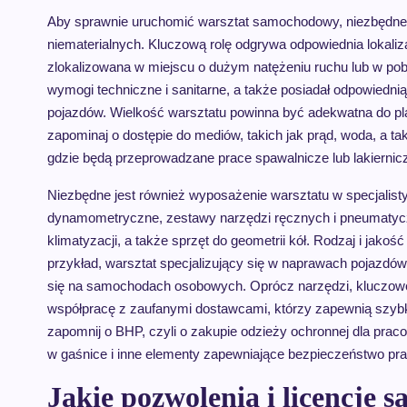
Aby sprawnie uruchomić warsztat samochodowy, niezbędne j
niematerialnych. Kluczową rolę odgrywa odpowiednia lokalizac
zlokalizowana w miejscu o dużym natężeniu ruchu lub w pobli
wymogi techniczne i sanitarne, a także posiadał odpowiedni
pojazdów. Wielkość warsztatu powinna być adekwatna do pl
zapominaj o dostępie do mediów, takich jak prąd, woda, a t
gdzie będą przeprowadzane prace spawalnicze lub lakiernic
Niezbędne jest również wyposażenie warsztatu w specjalist
dynamometryczne, zestawy narzędzi ręcznych i pneumatycz
klimatyzacji, a także sprzęt do geometrii kół. Rodzaj i jako
przykład, warsztat specjalizujący się w naprawach pojazdów
się na samochodach osobowych. Oprócz narzędzi, kluczowe
współpracę z zaufanymi dostawcami, którzy zapewnią szybk
zapomnij o BHP, czyli o zakupie odzieży ochronnej dla pr
w gaśnice i inne elementy zapewniające bezpieczeństwo pra
Jakie pozwolenia i licencje