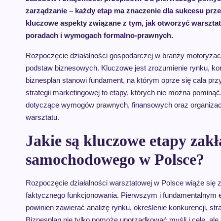
zarządzanie – każdy etap ma znaczenie dla sukcesu prz
kluczowe aspekty związane z tym, jak otworzyć warszta
poradach i wymogach formalno-prawnych.
Rozpoczęcie działalności gospodarczej w branży motoryzacy
podstaw biznesowych. Kluczowe jest zrozumienie rynku, kon
biznesplan stanowi fundament, na którym oprze się cała przy
strategii marketingowej to etapy, których nie można pominą
dotyczące wymogów prawnych, finansowych oraz organizacy
warsztatu.
Jakie są kluczowe etapy zak
samochodowego w Polsce?
Rozpoczęcie działalności warsztatowej w Polsce wiąże się 
faktycznego funkcjonowania. Pierwszym i fundamentalnym 
powinien zawierać analizę rynku, określenie konkurencji, s
Biznesplan nie tylko pomoże uporządkować myśli i cele, ale