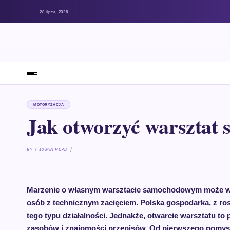
28 lipca, 2026
MOTORYZACJA
Jak otworzyć warsztat
BY
10 MIN READ
Marzenie o własnym warsztacie samochodowym może wyd
osób z technicznym zacięciem. Polska gospodarka, z ros
tego typu działalności. Jednakże, otwarcie warsztatu 
zasobów i znajomości przepisów. Od pierwszego pomysł