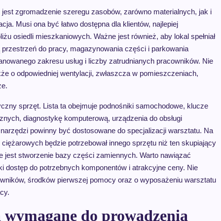
est zgromadzenie szeregu zasobów, zarówno materialnych, jak i
ja. Musi ona być łatwo dostępna dla klientów, najlepiej
żu osiedli mieszkaniowych. Ważne jest również, aby lokal spełniał
ą przestrzeń do pracy, magazynowania części i parkowania
anowanego zakresu usług i liczby zatrudnianych pracowników. Nie
akże o odpowiedniej wentylacji, zwłaszcza w pomieszczeniach,
ze.
yczny sprzęt. Lista ta obejmuje podnośniki samochodowe, klucze
nych, diagnostykę komputerową, urządzenia do obsługi
ść narzędzi powinny być dostosowane do specjalizacji warsztatu. Na
 ciężarowych będzie potrzebował innego sprzętu niż ten skupiający
 jest stworzenie bazy części zamiennych. Warto nawiązać
i dostęp do potrzebnych komponentów i atrakcyjne ceny. Nie
acowników, środków pierwszej pomocy oraz o wyposażeniu warsztatu
cy.
 są wymagane do prowadzenia