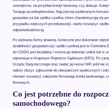
zewnętrzne, na przykład kredyt bankowy czy dotacje. Kolej
Twojego przedsiębiorstwa. Najczęściej wybieranymi formami 
gospodarcza lub spółka cywilna, które charakteryzują się pro
przypadku większych przedsięwzięć, warto rozważyć spółkę
odpowiedzialnością.
Po wybraniu formy prawnej, konieczne jest dokonanie rejest
działalności gospodarczej i spółki cywilnej jest to Centraln
do CEIDG jest bezpłatny i można go dokonać online lub w ur
rejestracja w Krajowym Rejestrze Sądowym (KRS). Po zar
Urzędu Statystycznego oraz nadać jej numer NIP, jeśli nie z
należy złożyć zgłoszenie do ubezpieczeń społecznych i zd
również rozważyć założenie firmowego konta bankowego, co u
firmowych.
Co jest potrzebne do rozpocz
samochodowego?