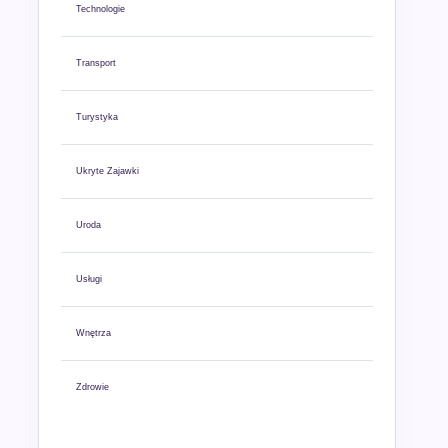
Technologie
Transport
Turystyka
Ukryte Zajawki
Uroda
Usługi
Wnętrza
Zdrowie