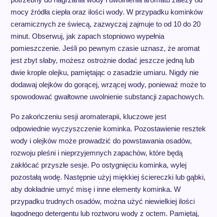
mocy źródła ciepła oraz ilości wody. W przypadku kominków
ceramicznych ze świecą, zazwyczaj zajmuje to od 10 do 20
minut. Obserwuj, jak zapach stopniowo wypełnia
pomieszczenie. Jeśli po pewnym czasie uznasz, że aromat
jest zbyt słaby, możesz ostrożnie dodać jeszcze jedną lub
dwie krople olejku, pamiętając o zasadzie umiaru. Nigdy nie
dodawaj olejków do gorącej, wrzącej wody, ponieważ może to
spowodować gwałtowne uwolnienie substancji zapachowych.
Po zakończeniu sesji aromaterapii, kluczowe jest
odpowiednie wyczyszczenie kominka. Pozostawienie resztek
wody i olejków może prowadzić do powstawania osadów,
rozwoju pleśni i nieprzyjemnych zapachów, które będą
zakłócać przyszłe sesje. Po ostygnięciu kominka, wylej
pozostałą wodę. Następnie użyj miękkiej ściereczki lub gąbki,
aby dokładnie umyć misę i inne elementy kominka. W
przypadku trudnych osadów, można użyć niewielkiej ilości
łagodnego detergentu lub roztworu wody z octem. Pamiętaj,