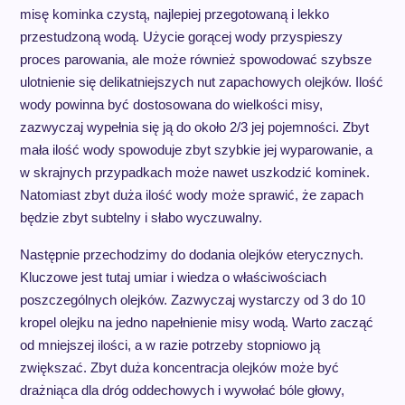
misę kominka czystą, najlepiej przegotowaną i lekko
przestudzoną wodą. Użycie gorącej wody przyspieszy
proces parowania, ale może również spowodować szybsze
ulotnienie się delikatniejszych nut zapachowych olejków. Ilość
wody powinna być dostosowana do wielkości misy,
zazwyczaj wypełnia się ją do około 2/3 jej pojemności. Zbyt
mała ilość wody spowoduje zbyt szybkie jej wyparowanie, a
w skrajnych przypadkach może nawet uszkodzić kominek.
Natomiast zbyt duża ilość wody może sprawić, że zapach
będzie zbyt subtelny i słabo wyczuwalny.
Następnie przechodzimy do dodania olejków eterycznych.
Kluczowe jest tutaj umiar i wiedza o właściwościach
poszczególnych olejków. Zazwyczaj wystarczy od 3 do 10
kropel olejku na jedno napełnienie misy wodą. Warto zacząć
od mniejszej ilości, a w razie potrzeby stopniowo ją
zwiększać. Zbyt duża koncentracja olejków może być
drażniąca dla dróg oddechowych i wywołać bóle głowy,