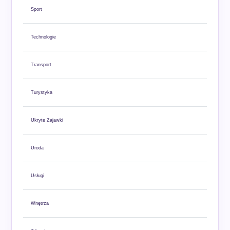
Sport
Technologie
Transport
Turystyka
Ukryte Zajawki
Uroda
Usługi
Wnętrza