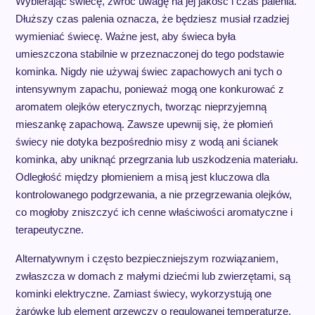
Wybierając świecę, zwróć uwagę na jej jakość i czas palenia.
Dłuższy czas palenia oznacza, że będziesz musiał rzadziej
wymieniać świecę. Ważne jest, aby świeca była
umieszczona stabilnie w przeznaczonej do tego podstawie
kominka. Nigdy nie używaj świec zapachowych ani tych o
intensywnym zapachu, ponieważ mogą one konkurować z
aromatem olejków eterycznych, tworząc nieprzyjemną
mieszankę zapachową. Zawsze upewnij się, że płomień
świecy nie dotyka bezpośrednio misy z wodą ani ścianek
kominka, aby uniknąć przegrzania lub uszkodzenia materiału.
Odległość między płomieniem a misą jest kluczowa dla
kontrolowanego podgrzewania, a nie przegrzewania olejków,
co mogłoby zniszczyć ich cenne właściwości aromatyczne i
terapeutyczne.
Alternatywnym i często bezpieczniejszym rozwiązaniem,
zwłaszcza w domach z małymi dziećmi lub zwierzętami, są
kominki elektryczne. Zamiast świecy, wykorzystują one
żarówkę lub element grzewczy o regulowanej temperaturze.