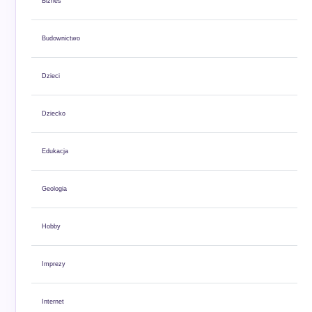
Biznes
Budownictwo
Dzieci
Dziecko
Edukacja
Geologia
Hobby
Imprezy
Internet