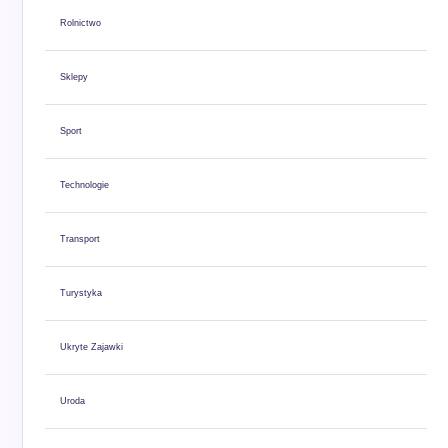
Rolnictwo
Sklepy
Sport
Technologie
Transport
Turystyka
Ukryte Zajawki
Uroda