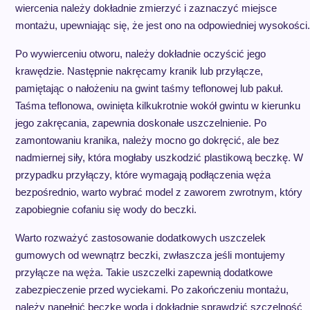
wiercenia należy dokładnie zmierzyć i zaznaczyć miejsce
montażu, upewniając się, że jest ono na odpowiedniej wysokości.
Po wywierceniu otworu, należy dokładnie oczyścić jego
krawędzie. Następnie nakręcamy kranik lub przyłącze,
pamiętając o nałożeniu na gwint taśmy teflonowej lub pakuł.
Taśma teflonowa, owinięta kilkukrotnie wokół gwintu w kierunku
jego zakręcania, zapewnia doskonałe uszczelnienie. Po
zamontowaniu kranika, należy mocno go dokręcić, ale bez
nadmiernej siły, która mogłaby uszkodzić plastikową beczkę. W
przypadku przyłączy, które wymagają podłączenia węża
bezpośrednio, warto wybrać model z zaworem zwrotnym, który
zapobiegnie cofaniu się wody do beczki.
Warto rozważyć zastosowanie dodatkowych uszczelek
gumowych od wewnątrz beczki, zwłaszcza jeśli montujemy
przyłącze na węża. Takie uszczelki zapewnią dodatkowe
zabezpieczenie przed wyciekami. Po zakończeniu montażu,
należy napełnić beczkę wodą i dokładnie sprawdzić szczelność