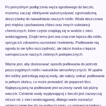
Po pomyślnym podłączeniu węża ogrodowego do beczki,
możemy zacząć efektywnie wykorzystywać zgromadzoną
deszczówkę do nawadniania naszych roślin. Woda deszczowa
jest miękka i pozbawiona chloru oraz innych substancji
chemicznych, które często znajdują się w wodzie z sieci
wodociągowej. Dzięki temu jest ona znacznie lepsza dla roślin,
sprzyja ich zdrowemu wzrostowi i kwitnieniu. Podlewanie nią
ogrodu to nie tylko oszczędność, ale także troska o lepsze
samopoczucie naszych zielonych podopiecznych.
Ważne jest, aby dostosować sposób podlewania do potrzeb
poszczególnych roślin i warunków atmosferycznych. W upalne
dni rośliny potrzebują więcej wody, ale należy unikać podlewania
w pełnym słońcu, co może prowadzić do poparzeń liści.
Najlepszą porą na podlewanie jest wczesny ranek lub późny
wieczór. Ciśnienie wody wypływającej z beczki jest zazwyczaj
niższe niż z sieci wodociągowej, dlatego warto rozważyć
umieszczenie beczki na podwyższeniu, co poprawi przepływ i