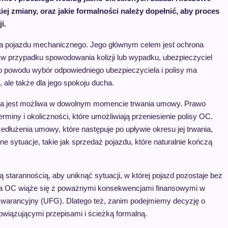
j zmiany, oraz jakie formalności należy dopełnić, aby proces
i.
la pojazdu mechanicznego. Jego głównym celem jest ochrona
przypadku spowodowania kolizji lub wypadku, ubezpieczyciel
go powodu wybór odpowiedniego ubezpieczyciela i polisy ma
, ale także dla jego spokoju ducha.
ela jest możliwa w dowolnym momencie trwania umowy. Prawo
erminy i okoliczności, które umożliwiają przeniesienie polisy OC.
łużenia umowy, które następuje po upływie okresu jej trwania,
ne sytuacje, takie jak sprzedaż pojazdu, które naturalnie kończą
 starannością, aby uniknąć sytuacji, w której pojazd pozostaje bez
ia OC wiąże się z poważnymi konsekwencjami finansowymi w
warancyjny (UFG). Dlatego też, zanim podejmiemy decyzję o
owiązującymi przepisami i ścieżką formalną.