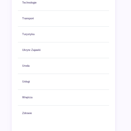
Technologie
Transport
Turystyka
Ukryte Zajawki
Uroda
Usługi
Wnętrza
Zdrowie