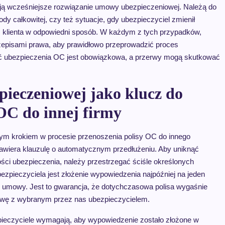
wiają wcześniejsze rozwiązanie umowy ubezpieczeniowej. Należą do
dy całkowitej, czy też sytuacje, gdy ubezpieczyciel zmienił
ym klienta w odpowiedni sposób. W każdym z tych przypadków,
zepisami prawa, aby prawidłowo przeprowadzić proces
łość ubezpieczenia OC jest obowiązkowa, a przerwy mogą skutkować
eczeniowej jako klucz do
 OC do innej firmy
m krokiem w procesie przenoszenia polisy OC do innego
wiera klauzulę o automatycznym przedłużeniu. Aby uniknąć
ości ubezpieczenia, należy przestrzegać ściśle określonych
pieczyciela jest złożenie wypowiedzenia najpóźniej na jeden
umowy. Jest to gwarancja, że dotychczasowa polisa wygaśnie
wę z wybranym przez nas ubezpieczycielem.
pieczyciele wymagają, aby wypowiedzenie zostało złożone w