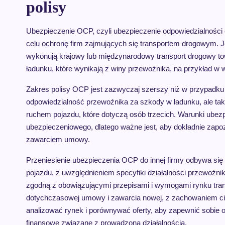
polisy
Ubezpieczenie OCP, czyli ubezpieczenie odpowiedzialności c
celu ochronę firm zajmujących się transportem drogowym. J
wykonują krajowy lub międzynarodowy transport drogowy 
ładunku, które wynikają z winy przewoźnika, na przykład w 
Zakres polisy OCP jest zazwyczaj szerszy niż w przypadku
odpowiedzialność przewoźnika za szkody w ładunku, ale ta
ruchem pojazdu, które dotyczą osób trzecich. Warunki ubez
ubezpieczeniowego, dlatego ważne jest, aby dokładnie za
zawarciem umowy.
Przeniesienie ubezpieczenia OCP do innej firmy odbywa si
pojazdu, z uwzględnieniem specyfiki działalności przewoźni
zgodną z obowiązującymi przepisami i wymogami rynku tr
dotychczasowej umowy i zawarcia nowej, z zachowaniem cią
analizować rynek i porównywać oferty, aby zapewnić sobie 
finansowe związane z prowadzoną działalnością.