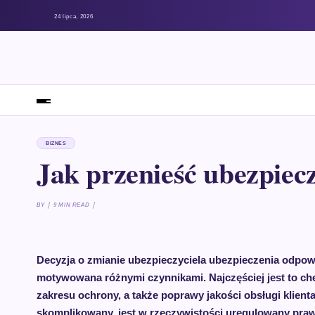
24 lipca, 2026
BIZNES
Jak przenieść ubezpiec
BY
9 MIN READ
Decyzja o zmianie ubezpieczyciela ubezpieczenia odpo
motywowana różnymi czynnikami. Najczęściej jest to chęć
zakresu ochrony, a także poprawy jakości obsługi klienta
skomplikowany, jest w rzeczywistości uregulowany praw