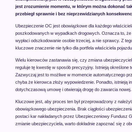
jest zrozumienie momentu, w którym można dokonać takie
przebiegł sprawnie i bez nieprzewidzianych konsekwencj
Ubezpieczenie OC jest obowiązkowe dla każdego właścicie
poszkodowanych w wypadkach drogowych. Oznacza to, że w 
wypłaci odszkodowanie osobie trzeciej, a nie sprawcy. Z te
kluczowe znaczenie nie tylko dla portfela właściciela pojazdu
Wielu kierowców zastanawia się, czy zmiana ubezpieczyci
reguluje tę kwestię w sposób precyzyjny. Istnieją określone t
Zazwyczaj jest to możliwe w momencie automatycznego przed
chyba że kierowca złoży wypowiedzenie. Ponadto, istnieją in
dotychczasową umowę i otwierają drogę do zawarcia nowej.
Kluczowe jest, aby proces ten był przeprowadzony z należytą
obowiązkowego ubezpieczenia. Brak ciągłości ubezpieczen
postaci kar nakładanych przez Ubezpieczeniowy Fundusz G
zmianie ubezpieczyciela, warto dokładnie zapoznać się z ob