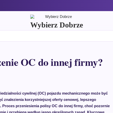
Wybierz Dobrze
zenie OC do innej firmy?
wiedzialności cywilnej (OC) pojazdu mechanicznego może być
 znalezienia korzystniejszej oferty cenowej, lepszego
. Proces przeniesienia polisy OC do innej firmy, choć pozornie
nie i przebiega według jasno określonych zasad. Kluczowe