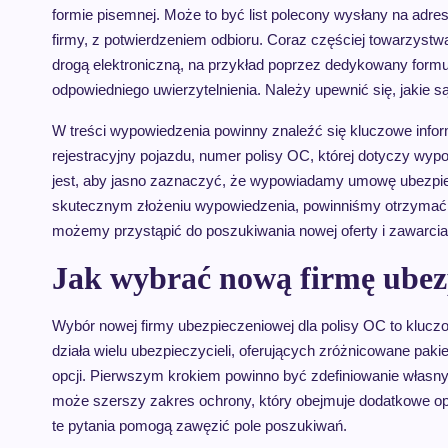
formie pisemnej. Może to być list polecony wysłany na adre
firmy, z potwierdzeniem odbioru. Coraz częściej towarzys
drogą elektroniczną, na przykład poprzez dedykowany formul
odpowiedniego uwierzytelnienia. Należy upewnić się, jakie
W treści wypowiedzenia powinny znaleźć się kluczowe infor
rejestracyjny pojazdu, numer polisy OC, której dotyczy wy
jest, aby jasno zaznaczyć, że wypowiadamy umowę ubezpie
skutecznym złożeniu wypowiedzenia, powinniśmy otrzymać o
możemy przystąpić do poszukiwania nowej oferty i zawarcia 
Jak wybrać nową firmę ubez
Wybór nowej firmy ubezpieczeniowej dla polisy OC to klucz
działa wielu ubezpieczycieli, oferujących zróżnicowane paki
opcji. Pierwszym krokiem powinno być zdefiniowanie własnyc
może szerszy zakres ochrony, który obejmuje dodatkowe opc
te pytania pomogą zawęzić pole poszukiwań.