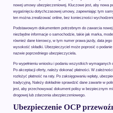
nowej umowy ubezpieczeniowej. Kluczowe jest, aby nowa p
wygaśnięciu dotychczasowej umowy, zapewniając tym samy
ten można zrealizować online, bez konieczności wychodzen
Podstawowym dokumentem potrzebnym do zawarcia nowej um
niezbędne informacje o samochodzie, takie jak marka, model
również dane kierowcy, w tym numer prawa jazdy, data jego
wysokość składki. Ubezpieczyciel może poprosić o podanie i
nazwie poprzedniego ubezpieczyciela.
Po wypełnieniu wniosku i podaniu wszystkich wymaganych da
Po akceptacji oferty, należy dokonać płatności. W zależnoś
rozłożyć płatność na raty. Po zaksięgowaniu wpłaty, ubezpi
tradycyjną. Należy dokładnie sprawdzić dane zawarte w polis
jest, aby przechowywać dokument polisy w bezpiecznym mi
drogowej lub zdarzenia ubezpieczeniowego.
Ubezpieczenie OCP przewoźn