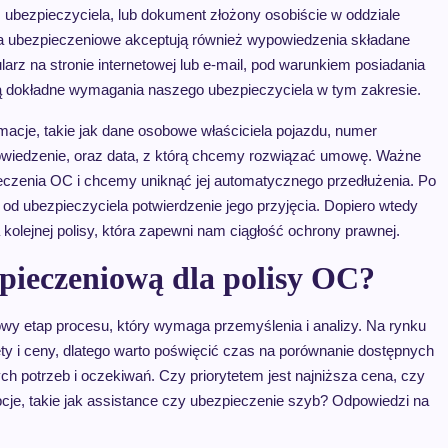
s ubezpieczyciela, lub dokument złożony osobiście w oddziale
twa ubezpieczeniowe akceptują również wypowiedzenia składane
arz na stronie internetowej lub e-mail, pod warunkiem posiadania
 są dokładne wymagania naszego ubezpieczyciela w tym zakresie.
macje, takie jak dane osobowe właściciela pojazdu, numer
powiedzenie, oraz data, z którą chcemy rozwiązać umowę. Ważne
czenia OC i chcemy uniknąć jej automatycznego przedłużenia. Po
d ubezpieczyciela potwierdzenie jego przyjęcia. Dopiero wtedy
kolejnej polisy, która zapewni nam ciągłość ochrony prawnej.
pieczeniową dla polisy OC?
owy etap procesu, który wymaga przemyślenia i analizy. Na rynku
ety i ceny, dlatego warto poświęcić czas na porównanie dostępnych
h potrzeb i oczekiwań. Czy priorytetem jest najniższa cena, czy
je, takie jak assistance czy ubezpieczenie szyb? Odpowiedzi na