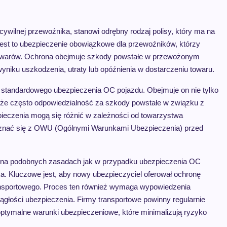
ywilnej przewoźnika, stanowi odrębny rodzaj polisy, który ma na
est to ubezpieczenie obowiązkowe dla przewoźników, którzy
towarów. Ochrona obejmuje szkody powstałe w przewożonym
wyniku uszkodzenia, utraty lub opóźnienia w dostarczeniu towaru.
 standardowego ubezpieczenia OC pojazdu. Obejmuje on nie tylko
kże często odpowiedzialność za szkody powstałe w związku z
pieczenia mogą się różnić w zależności od towarzystwa
poznać się z OWU (Ogólnymi Warunkami Ubezpieczenia) przed
ę na podobnych zasadach jak w przypadku ubezpieczenia OC
ka. Kluczowe jest, aby nowy ubezpieczyciel oferował ochronę
ansportowego. Proces ten również wymaga wypowiedzenia
głości ubezpieczenia. Firmy transportowe powinny regularnie
optymalne warunki ubezpieczeniowe, które minimalizują ryzyko