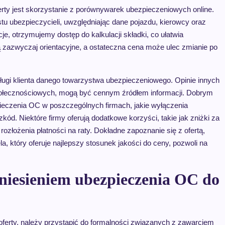
rty jest skorzystanie z porównywarek ubezpieczeniowych online.
stu ubezpieczycieli, uwzględniając dane pojazdu, kierowcy oraz
, otrzymujemy dostęp do kalkulacji składki, co ułatwia
ą zazwyczaj orientacyjne, a ostateczna cena może ulec zmianie po
sługi klienta danego towarzystwa ubezpieczeniowego. Opinie innych
 społecznościowych, mogą być cennym źródłem informacji. Dobrym
ieczenia OC w poszczególnych firmach, jakie wyłączenia
zkód. Niektóre firmy oferują dodatkowe korzyści, takie jak zniżki za
złożenia płatności na raty. Dokładne zapoznanie się z ofertą,
a, który oferuje najlepszy stosunek jakości do ceny, pozwoli na
niesieniem ubezpieczenia OC do
ferty, należy przystąpić do formalności związanych z zawarciem