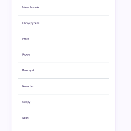
Nieruchomości
Obcojęzyczne
Praca
Prawo
Przemysł
Rolnictwo
Sklepy
Sport