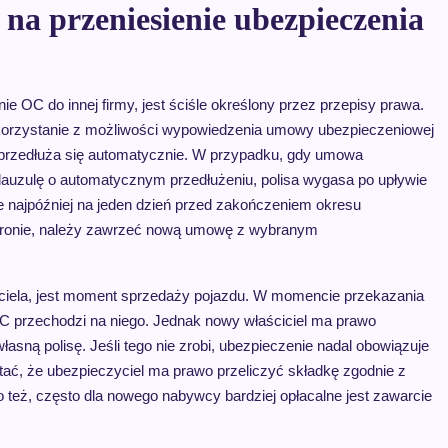
na przeniesienie ubezpieczenia
 OC do innej firmy, jest ściśle określony przez przepisy prawa.
 skorzystanie z możliwości wypowiedzenia umowy ubezpieczeniowej
nie przedłuża się automatycznie. W przypadku, gdy umowa
klauzulę o automatycznym przedłużeniu, polisa wygasa po upływie
ie najpóźniej na jeden dzień przed zakończeniem okresu
ochronie, należy zawrzeć nową umowę z wybranym
yciela, jest moment sprzedaży pojazdu. W momencie przekazania
 przechodzi na niego. Jednak nowy właściciel ma prawo
ą polisę. Jeśli tego nie zrobi, ubezpieczenie nadal obowiązuje
ętać, że ubezpieczyciel ma prawo przeliczyć składkę zgodnie z
o też, często dla nowego nabywcy bardziej opłacalne jest zawarcie