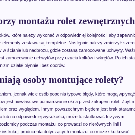
przy montażu rolet zewnętrznyc
oków, które należy wykonać w odpowiedniej kolejności, aby zapewnić
e elementy zestawu są kompletne. Następnie należy zmierzyć szero
 w ścianie lub nadprożu, gdzie zostaną zamocowane uchwyty. Ważne
est zamocowanie uchwytów przy użyciu kołków i wkrętów. Po ich s
izm działał płynnie i bez oporów.
łniają osoby montujące rolety?
iem, jednak wiele osób popełnia typowe błędy, które mogą wpłynąć
ów jest niewłaściwe pomiarowanie okna przed zakupem rolet. Zbyt m
aniem oraz wyglądem. Innym powszechnym błędem jest brak starann
wno lub na odpowiedniej wysokości, może to skutkować krzywym
oziomicy podczas montażu, co prowadzi do nierównych linii i
e instrukcji producenta dotyczących montażu, co może skutkować