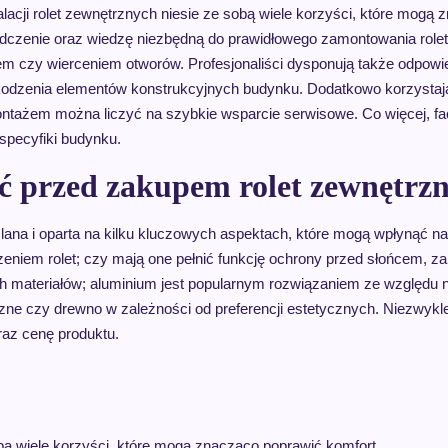
lacji rolet zewnętrznych niesie ze sobą wiele korzyści, które mogą 
czenie oraz wiedzę niezbędną do prawidłowego zamontowania rolet
 czy wierceniem otworów. Profesjonaliści dysponują także odpowi
szkodzenia elementów konstrukcyjnych budynku. Dodatkowo korzystają
ażem można liczyć na szybkie wsparcie serwisowe. Co więcej, fac
 specyfiki budynku.
yć przed zakupem rolet zewnętrz
ana i oparta na kilku kluczowych aspektach, które mogą wpłynąć na
zeniem rolet; czy mają one pełnić funkcję ochrony przed słońcem,
 materiałów; aluminium jest popularnym rozwiązaniem ze względu na
czne czy drewno w zależności od preferencji estetycznych. Niezwykl
raz cenę produktu.
sobą wiele korzyści, które mogą znacząco poprawić komfort…