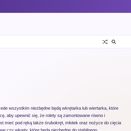
zede wszystkim niezbędne będą wkrętarka lub wiertarka, które
ę, aby upewnić się, że rolety są zamontowane równo i
st mieć pod ręką także śrubokręt, młotek oraz nożyce do cięcia
owe czy wkręty, które będą niezbędne do stabilnego