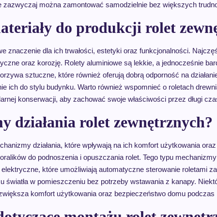
tóre zazwyczaj można zamontować samodzielnie bez większych trudno
ateriały do produkcji rolet zew
 znaczenie dla ich trwałości, estetyki oraz funkcjonalności. Najcz
yczne oraz korozję. Rolety aluminiowe są lekkie, a jednocześnie ba
rzywa sztuczne, które również oferują dobrą odporność na działan
e ich do stylu budynku. Warto również wspomnieć o roletach drewnia
rnej konserwacji, aby zachować swoje właściwości przez długi cza
y działania rolet zewnętrznych?
nizmy działania, które wpływają na ich komfort użytkowania oraz
ralików do podnoszenia i opuszczania rolet. Tego typu mechanizmy
lektryczne, które umożliwiają automatyczne sterowanie roletami za po
u światła w pomieszczeniu bez potrzeby wstawania z kanapy. Niek
o zwiększa komfort użytkowania oraz bezpieczeństwo domu podczas
 dotyczące montażu rolet zewnęt