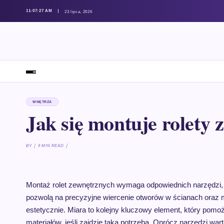
11:07:28 AM
23 lipca, 2026
WNĘTRZA
Jak się montuje rolety
BY
9 MIN READ
Montaż rolet zewnętrznych wymaga odpowiednich narzędzi, k
pozwolą na precyzyjne wiercenie otworów w ścianach oraz m
estetycznie. Miara to kolejny kluczowy element, który pomo
materiałów, jeśli zajdzie taka potrzeba. Oprócz narzędzi wa