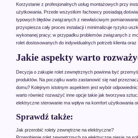
Korzystanie z profesjonalnych usług montażowych przy insta
użytkowania. Przede wszystkim fachowcy posiadają doświad
typowych błędów związanych z niewłaściwym pomiarowaniem
przyspiesza cały proces instalacji i minimalizuje ryzyko u
wykonanej pracy; w przypadku problemów związanych z mont
rolet dostosowanych do indywidualnych potrzeb klienta oraz
Jakie aspekty warto rozważ
Decyzja o zakupie rolet zewnętrznych powinna być przemyśl
produktów. Na początku warto zastanowić się nad przeznac
domu? Kolejnym istotnym aspektem jest wybór odpowiednich
warto również rozważyć inne opcje takie jak tworzywa sztu
elektryczne sterowanie ma wpływ na komfort użytkowania o
Sprawdź także:
Jak przerobić rolety zewnętrzne na elektryczne?
Przerobienie rolet zewnętrznych na elektryczne niesie ze 