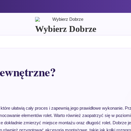
Wybierz Dobrze
 zewnętrzne?
tóre ułatwią cały proces i zapewnią jego prawidłowe wykonanie. Pr
ocowanie elementów rolet. Warto również zaopatrzyć się w poziomic
że dokładnie zmierzyć miejsce montażu oraz długość rolet. Dobrze je
rto również przygotować akcesoria montażowe, takie jak kołki rozpor