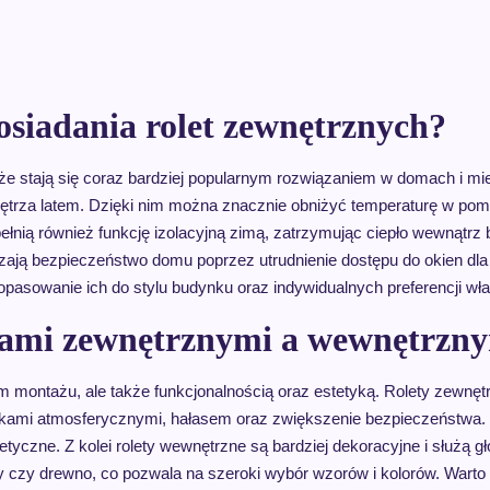
posiadania rolet zewnętrznych?
ą, że stają się coraz bardziej popularnym rozwiązaniem w domach i 
rza latem. Dzięki nim można znacznie obniżyć temperaturę w pomie
ełnią również funkcję izolacyjną zimą, zatrzymując ciepło wewnątr
ją bezpieczeństwo domu poprzez utrudnienie dostępu do okien dla po
asowanie ich do stylu budynku oraz indywidualnych preferencji właś
etami zewnętrznymi a wewnętrzn
em montażu, ale także funkcjonalnością oraz estetyką. Rolety zewnęt
nkami atmosferycznymi, hałasem oraz zwiększenie bezpieczeństwa. Dz
etyczne. Z kolei rolety wewnętrzne są bardziej dekoracyjne i służą 
y czy drewno, co pozwala na szeroki wybór wzorów i kolorów. Wart