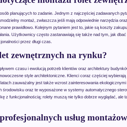
u osób planujących to zadanie. Jednym z najczęściej zadawanych pyt
modzielny montaż, zwłaszcza jeśli mają odpowiednie narzędzia oraz 
nane prawidłowo. Kolejnym pytaniem jest to, jakie są koszty zakupu
ania. Użytkownicy często zastanawiają się także nad tym, jak dbać 
jonalności przez długi czas.
olet zewnętrznych na rynku?
upływem czasu i ewolucją potrzeb klientów oraz architektury budynkó
owoczesne style architektoniczne. Klienci coraz częściej wybierają s
 latach zauważalny jest także wzrost zainteresowania ekologicznym
ych środowisku oraz te wyposażone w systemy automatycznego stero
ykę z funkcjonalnością; rolety muszą nie tylko dobrze wyglądać, ale
 z profesjonalnych usług montażo