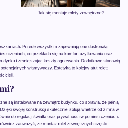
Jak się montuje rolety zewnętrzne?
mieszkaniach. Przede wszystkim zapewniają one doskonałą
szczeniach, co przekłada się na komfort użytkowania oraz
z budynku i zmniejszając koszty ogrzewania. Dodatkowo stanowią
tencjalnych włamywaczy. Estetyka to kolejny atut rolet;
cicieli.
ymi?
rzne są instalowane na zewnątrz budynku, co sprawia, że pełnią
ięki swojej konstrukcji skutecznie izolują wnętrze od zimna w
głównie do regulacji światła oraz prywatności w pomieszczeniach.
o również zauważyć, że montaż rolet zewnętrznych często