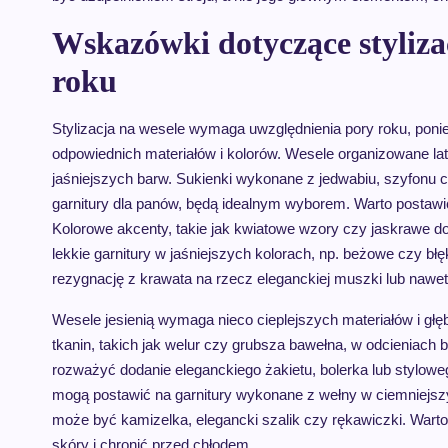
Wskazówki dotyczące styliza
roku
Stylizacja na wesele wymaga uwzględnienia pory roku, ponie
odpowiednich materiałów i kolorów. Wesele organizowane l
jaśniejszych barw. Sukienki wykonane z jedwabiu, szyfonu c
garnitury dla panów, będą idealnym wyborem. Warto postawić
Kolorowe akcenty, takie jak kwiatowe wzory czy jaskrawe dod
lekkie garnitury w jaśniejszych kolorach, np. beżowe czy b
rezygnację z krawata na rzecz eleganckiej muszki lub nawet z
Wesele jesienią wymaga nieco cieplejszych materiałów i gł
tkanin, takich jak welur czy grubsza bawełna, w odcieniach b
rozważyć dodanie eleganckiego żakietu, bolerka lub styloweg
mogą postawić na garnitury wykonane z wełny w ciemniejszyc
może być kamizelka, elegancki szalik czy rękawiczki. Wart
skóry i chronić przed chłodem.