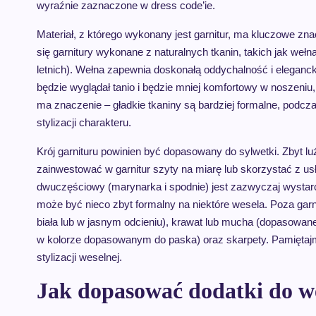
wyraźnie zaznaczone w dress code’ie.
Materiał, z którego wykonany jest garnitur, ma kluczowe zna
się garnitury wykonane z naturalnych tkanin, takich jak we
letnich). Wełna zapewnia doskonałą oddychalność i elegancki
będzie wyglądał tanio i będzie mniej komfortowy w noszeniu
ma znaczenie – gładkie tkaniny są bardziej formalne, podcza
stylizacji charakteru.
Krój garnituru powinien być dopasowany do sylwetki. Zbyt luź
zainwestować w garnitur szyty na miarę lub skorzystać z us
dwuczęściowy (marynarka i spodnie) jest zazwyczaj wystarcz
może być nieco zbyt formalny na niektóre wesela. Poza garn
biała lub w jasnym odcieniu), krawat lub mucha (dopasowane k
w kolorze dopasowanym do paska) oraz skarpety. Pamiętajm
stylizacji weselnej.
Jak dopasować dodatki do we