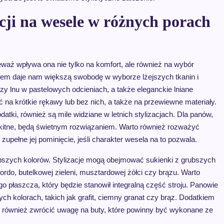
cji na wesele w różnych porach
waż wpływa ona nie tylko na komfort, ale również na wybór
atem daje nam większą swobodę w wyborze lżejszych tkanin i
zy lnu w pastelowych odcieniach, a także eleganckie lniane
 na krótkie rękawy lub bez nich, a także na przewiewne materiały.
atki, również są mile widziane w letnich stylizacjach. Dla panów,
łękitne, będą świetnym rozwiązaniem. Warto również rozważyć
upełne jej pominięcie, jeśli charakter wesela na to pozwala.
ębszych kolorów. Stylizacje mogą obejmować sukienki z grubszych
ordo, butelkowej zieleni, musztardowej żółci czy brązu. Warto
o płaszcza, który będzie stanowił integralną część stroju. Panowie
h kolorach, takich jak grafit, ciemny granat czy brąz. Dodatkiem
o również zwrócić uwagę na buty, które powinny być wykonane ze