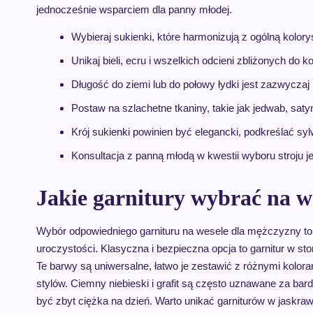
jednocześnie wsparciem dla panny młodej.
Wybieraj sukienki, które harmonizują z ogólną kolor
Unikaj bieli, ecru i wszelkich odcieni zbliżonych do ko
Długość do ziemi lub do połowy łydki jest zazwyczaj
Postaw na szlachetne tkaniny, takie jak jedwab, saty
Krój sukienki powinien być elegancki, podkreślać s
Konsultacja z panną młodą w kwestii wyboru stroju
Jakie garnitury wybrać na w
Wybór odpowiedniego garnituru na wesele dla mężczyzny to 
uroczystości. Klasyczna i bezpieczna opcja to garnitur w sto
Te barwy są uniwersalne, łatwo je zestawić z różnymi kolor
stylów. Ciemny niebieski i grafit są często uznawane za bar
być zbyt ciężka na dzień. Warto unikać garniturów w jaskra