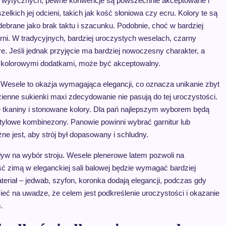
h wytycznych, pewne konwencje są powszechnie akceptowane i
zelkich jej odcieni, takich jak kość słoniowa czy ecru. Kolory te są
ebrane jako brak taktu i szacunku. Podobnie, choć w bardziej
i. W tradycyjnych, bardziej uroczystych weselach, czarny
e. Jeśli jednak przyjęcie ma bardziej nowoczesny charakter, a
y kolorowymi dodatkami, może być akceptowalny.
Wesele to okazja wymagająca elegancji, co oznacza unikanie zbyt
zienne sukienki maxi zdecydowanie nie pasują do tej uroczystości.
e tkaniny i stonowane kolory. Dla pań najlepszym wyborem będą
stylowe kombinezony. Panowie powinni wybrać garnitur lub
e jest, aby strój był dopasowany i schludny.
ływ na wybór stroju. Wesele plenerowe latem pozwoli na
ść zimą w eleganckiej sali balowej będzie wymagać bardziej
eriał – jedwab, szyfon, koronka dodają elegancji, podczas gdy
ć na uwadze, że celem jest podkreślenie uroczystości i okazanie
.