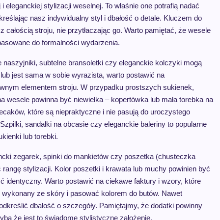
 eleganckiej stylizacji weselnej. To właśnie one potrafią nadać
kreślając nasz indywidualny styl i dbałość o detale. Kluczem do
z całością stroju, nie przytłaczając go. Warto pamiętać, że wesele
opasowane do formalności wydarzenia.
ne naszyjniki, subtelne bransoletki czy eleganckie kolczyki mogą
 lub jest sama w sobie wyrazista, warto postawić na
głównym elementem stroju. W przypadku prostszych sukienek,
na wesele powinna być niewielka – kopertówka lub mała torebka na
ecaków, które są niepraktyczne i nie pasują do uroczystego
zpilki, sandałki na obcasie czy eleganckie baleriny to popularne
ienki lub torebki.
ncki zegarek, spinki do mankietów czy poszetka (chusteczka
ngę stylizacji. Kolor poszetki i krawata lub muchy powinien być
ć identyczny. Warto postawić na ciekawe faktury i wzory, które
yć wykonany ze skóry i pasować kolorem do butów. Nawet
podkreślić dbałość o szczegóły. Pamiętajmy, że dodatki powinny
yba że jest to świadome stylistyczne założenie.