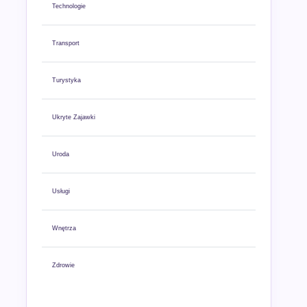
Technologie
Transport
Turystyka
Ukryte Zajawki
Uroda
Usługi
Wnętrza
Zdrowie