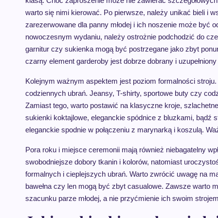
klasą. Choć zaproszenie może nie zawierać szczegółowyc
warto się nimi kierować. Po pierwsze, należy unikać bieli i ws
zarezerwowane dla panny młodej i ich noszenie może być od
nowoczesnym wydaniu, należy ostrożnie podchodzić do czern
garnitur czy sukienka mogą być postrzegane jako zbyt ponur
czarny element garderoby jest dobrze dobrany i uzupełnion
Kolejnym ważnym aspektem jest poziom formalności stroju. 
codziennych ubrań. Jeansy, T-shirty, sportowe buty czy cod
Zamiast tego, warto postawić na klasyczne kroje, szlachetn
sukienki koktajlowe, eleganckie spódnice z bluzkami, bądź 
eleganckie spodnie w połączeniu z marynarką i koszulą. Ważn
Pora roku i miejsce ceremonii mają również niebagatelny wp
swobodniejsze dobory tkanin i kolorów, natomiast uroczysto
formalnych i cieplejszych ubrań. Warto zwrócić uwagę na mat
bawełna czy len mogą być zbyt casualowe. Zawsze warto mie
szacunku parze młodej, a nie przyćmienie ich swoim strojem