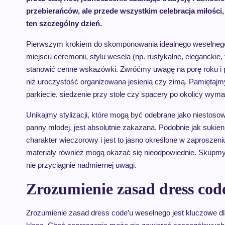
przebierańców, ale przede wszystkim celebracja miłości
ten szczególny dzień.
Pierwszym krokiem do skomponowania idealnego weselnego s
miejscu ceremonii, stylu wesela (np. rustykalne, elegancki
stanowić cenne wskazówki. Zwróćmy uwagę na porę roku i pr
niż uroczystość organizowana jesienią czy zimą. Pamiętajmy
parkiecie, siedzenie przy stole czy spacery po okolicy wymag
Unikajmy stylizacji, które mogą być odebrane jako niestoso
panny młodej, jest absolutnie zakazana. Podobnie jak sukie
charakter wieczorowy i jest to jasno określone w zaproszeniu
materiały również mogą okazać się nieodpowiednie. Skupmy si
nie przyciągnie nadmiernej uwagi.
Zrozumienie zasad dress code
Zrozumienie zasad dress code’u weselnego jest kluczowe d