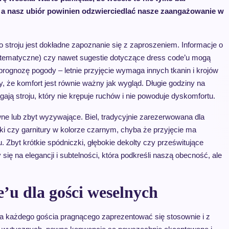
, a nasz ubiór powinien odzwierciedlać nasze zaangażowanie w
troju jest dokładne zapoznanie się z zaproszeniem. Informacje o
e, tematyczne) czy nawet sugestie dotyczące dress code’u mogą
ognozę pogody – letnie przyjęcie wymaga innych tkanin i krojów
, że komfort jest równie ważny jak wygląd. Długie godziny na
ają stroju, który nie krępuje ruchów i nie powoduje dyskomfortu.
wne lub zbyt wyzywające. Biel, tradycyjnie zarezerwowana dla
nki czy garnitury w kolorze czarnym, chyba że przyjęcie ma
. Zbyt krótkie spódniczki, głębokie dekolty czy prześwitujące
ę na elegancji i subtelności, która podkreśli naszą obecność, ale
’u dla gości weselnych
la każdego gościa pragnącego zaprezentować się stosownie i z