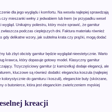
czenie dla jego wyglądu i komfortu. Na wesela najlepiej sprawdzają
łna czy mieszanki wełny z jedwabiem lub lnem (w przypadku wesel
 wygląd. Unikajmy poliestru, który może sprawić, że garnitur
, zwłaszcza podczas cieplejszych dni. Faktura materiału również
s gdy delikatne wzory, jak subtelna krata czy prążki, mogą dodać
ny lub zbyt obcisły garnitur będzie wyglądał nieestetycznie. Warto
ług krawca, który dopasuje gotowy model. Klasyczny garnitur
ający. Trzyczęściowy garnitur (z kamizelką) dodaje elegancji, ale
iturem, kluczowe są również dodatki: elegancka koszula (najlepiej
olorystycznie do garnituru i koszuli), eleganckie buty (skórzane,
y o butonierce, która jest eleganckim zwieńczeniem męskiej
selnej kreacji