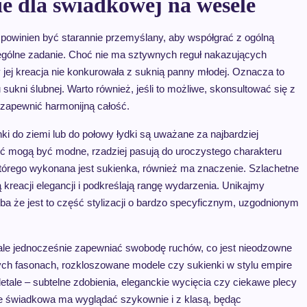
ie dla świadkowej na wesele
j powinien być starannie przemyślany, aby współgrać z ogólną
zególne zadanie. Choć nie ma sztywnych reguł nakazujących
 jej kreacja nie konkurowała z suknią panny młodej. Oznacza to
u sukni ślubnej. Warto również, jeśli to możliwe, skonsultować się z
y zapewnić harmonijną całość.
ki do ziemi lub do połowy łydki są uważane za najbardziej
hoć mogą być modne, rzadziej pasują do uroczystego charakteru
którego wykonana jest sukienka, również ma znaczenie. Szlachetne
ą kreacji elegancji i podkreślają rangę wydarzenia. Unikajmy
ba że jest to część stylizacji o bardzo specyficznym, uzgodnionym
, ale jednocześnie zapewniać swobodę ruchów, co jest nieodzowne
ych fasonach, rozkloszowane modele czy sukienki w stylu empire
tale – subtelne zdobienia, eleganckie wycięcia czy ciekawe plecy
e świadkowa ma wyglądać szykownie i z klasą, będąc