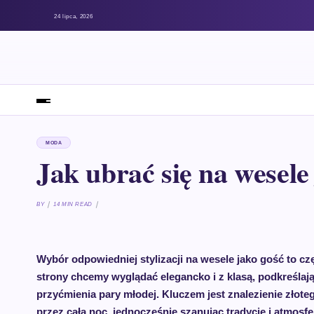
24 lipca, 2026
MODA
Jak ubrać się na wesele
BY
14 MIN READ
Wybór odpowiedniej stylizacji na wesele jako gość to czę
strony chcemy wyglądać elegancko i z klasą, podkreślają
przyćmienia pary młodej. Kluczem jest znalezienie złot
przez całą noc, jednocześnie szanując tradycję i atmosfe