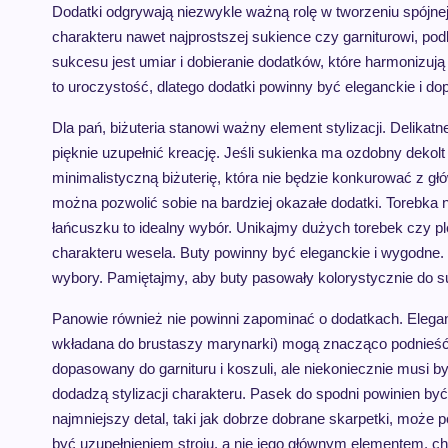
Dodatki odgrywają niezwykle ważną rolę w tworzeniu spójnej i
charakteru nawet najprostszej sukience czy garniturowi, pod
sukcesu jest umiar i dobieranie dodatków, które harmonizują 
to uroczystość, dlatego dodatki powinny być eleganckie i d
Dla pań, biżuteria stanowi ważny element stylizacji. Delikat
pięknie uzupełnić kreację. Jeśli sukienka ma ozdobny dekolt
minimalistyczną biżuterię, która nie będzie konkurować z 
można pozwolić sobie na bardziej okazałe dodatki. Torebka 
łańcuszku to idealny wybór. Unikajmy dużych torebek czy pl
charakteru wesela. Buty powinny być eleganckie i wygodne. S
wybory. Pamiętajmy, aby buty pasowały kolorystycznie do suk
Panowie również nie powinni zapominać o dodatkach. Elega
wkładana do brustaszy marynarki) mogą znacząco podnieść ra
dopasowany do garnituru i koszuli, ale niekoniecznie musi by
dodadzą stylizacji charakteru. Pasek do spodni powinien b
najmniejszy detal, taki jak dobrze dobrane skarpetki, może 
być uzupełnieniem stroju, a nie jego głównym elementem, ch