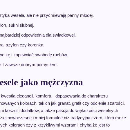
ystyką wesela, ale nie przyćmiewają panny młodej.
loru sukni ślubnej.
 najbardziej odpowiednia dla świadkowej.
na, szyfon czy koronka.
ylwetkę i zapewniać swobodę ruchów.
 jest zawsze dobrym pomysłem.
esele jako mężczyzna
kwestia elegancji, komfortu i dopasowania do charakteru
nowanych kolorach, takich jak granat, grafit czy odcienie szarości.
ami koszul i dodatków, a także pasują do większości weselnych
dziej nowoczesne i mniej formalne niż tradycyjna czerń, która może
wych kolorach czy z krzykliwymi wzorami, chyba że jest to