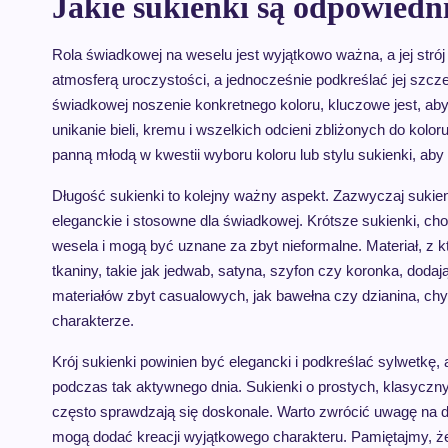
Jakie sukienki są odpowiedn
Rola świadkowej na weselu jest wyjątkowo ważna, a jej stró
atmosferą uroczystości, a jednocześnie podkreślać jej szc
świadkowej noszenie konkretnego koloru, kluczowe jest, aby
unikanie bieli, kremu i wszelkich odcieni zbliżonych do kolor
panną młodą w kwestii wyboru koloru lub stylu sukienki, ab
Długość sukienki to kolejny ważny aspekt. Zazwyczaj sukien
eleganckie i stosowne dla świadkowej. Krótsze sukienki, c
wesela i mogą być uznane za zbyt nieformalne. Materiał, z 
tkaniny, takie jak jedwab, satyna, szyfon czy koronka, dodaj
materiałów zbyt casualowych, jak bawełna czy dzianina, chy
charakterze.
Krój sukienki powinien być elegancki i podkreślać sylwetkę
podczas tak aktywnego dnia. Sukienki o prostych, klasyczn
często sprawdzają się doskonale. Warto zwrócić uwagę na de
mogą dodać kreacji wyjątkowego charakteru. Pamiętajmy, ż