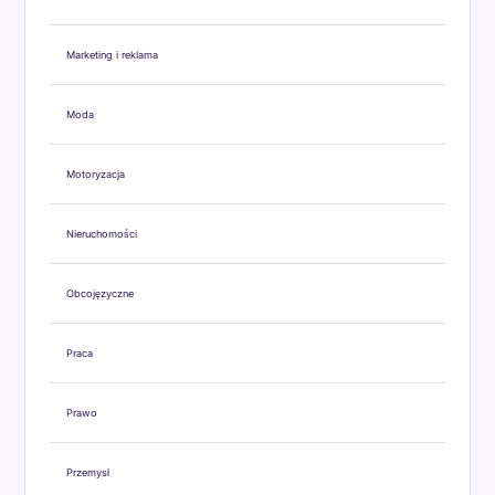
Marketing i reklama
Moda
Motoryzacja
Nieruchomości
Obcojęzyczne
Praca
Prawo
Przemysł