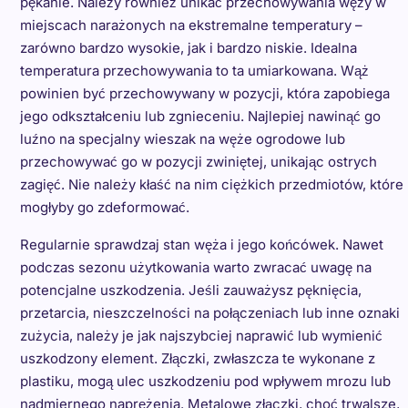
pękanie. Należy również unikać przechowywania węży w
miejscach narażonych na ekstremalne temperatury –
zarówno bardzo wysokie, jak i bardzo niskie. Idealna
temperatura przechowywania to ta umiarkowana. Wąż
powinien być przechowywany w pozycji, która zapobiega
jego odkształceniu lub zgnieceniu. Najlepiej nawinąć go
luźno na specjalny wieszak na węże ogrodowe lub
przechowywać go w pozycji zwiniętej, unikając ostrych
zagięć. Nie należy kłaść na nim ciężkich przedmiotów, które
mogłyby go zdeformować.
Regularnie sprawdzaj stan węża i jego końcówek. Nawet
podczas sezonu użytkowania warto zwracać uwagę na
potencjalne uszkodzenia. Jeśli zauważysz pęknięcia,
przetarcia, nieszczelności na połączeniach lub inne oznaki
zużycia, należy je jak najszybciej naprawić lub wymienić
uszkodzony element. Złączki, zwłaszcza te wykonane z
plastiku, mogą ulec uszkodzeniu pod wpływem mrozu lub
nadmiernego naprężenia. Metalowe złączki, choć trwalsze,