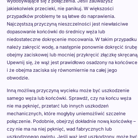
wydobywające się z połączenia. Jeśli zauważysz
jakiekolwiek przecieki, nie panikuj. W większości
przypadków problemy te są łatwe do naprawienia.
Najczęstszą przyczyną nieszczelności jest niewłaściwe
dopasowanie końcówki do średnicy węża lub
niedostateczne dokręcenie mocowania. W takim przypadku
należy zakręcić wodę, a następnie ponownie dokręcić śrubę
obejmy zaciskowej lub mocniej przykręcić złączkę skręcaną
Upewnij się, że wąż jest prawidłowo osadzony na końcówce
i że obejma zaciska się równomiernie na całej jego
obwodzie.
Inną możliwą przyczyną wycieku może być uszkodzenie
samego węża lub końcówki. Sprawdź, czy na końcu węża
nie ma pęknięć, przetarć lub innych uszkodzeń
mechanicznych, które mogłyby uniemożliwić szczelne
połączenie. Podobnie, obejrzyj dokładnie nową końcówkę –
czy nie ma na niej pęknięć, wad fabrycznych lub
uszkodzonego gwintu. Jeśli wąż jest uszkodzony, może być