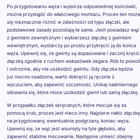
Po przygotowaniu węża i wyborze odpowiedniej końcówki,
można przystąpić do właściwego montażu. Proces ten moż
się nieznacznie różnić w zależności od typu złączki, ale
podstawowe zasady pozostają te same. Jeśli posiadasz wąż
z gwintem zewnętrznym i wybierzesz złączkę z gwintem
wewnętrznym, wystarczy po prostu przykręcić ją do końca
węża. Upewnij się, że gwinty są dopasowane i zacznij kręcić
złączką zgodnie z ruchem wskazówek zegara. Rób to powol
i ostrożnie, aby nie uszkodzić gwintu. Gdy złączka będzie
już mocno osadzona, warto dokręcić ją ręcznie z
wyczuciem, aby zapewnić szczelność. Unikaj nadmiernego
siłowania się, które może uszkodzić gwint lub samą złączkę.
W przypadku złączek skręcanych, które mocuje się za
pomocą śrub, proces jest nieco inny. Najpierw nałóż złączkę
na przygotowany, ewentualnie podgrzany, koniec węża.
Upewnij się, że wąż jest wsunięty na tyle głęboko, aby
zapewnić stabilne mocowanie. Następnie umieść obejmę