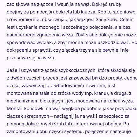
zaciskową na złączce i wsuń ją na wąż. Dokręć śrubę
obejmy za pomocą śrubokręta lub klucza. Rób to stopniowo
i równomiernie, obserwując, jak wąż jest zaciskany. Celem
jest uzyskanie mocnego i szczelnego połączenia, ale bez
nadmiernego zgniecenia węża. Zbyt słabe dokręcenie może
spowodować wyciek, a zbyt mocne może uszkodzić wąż. P
dokręceniu sprawdź, czy złączka trzyma się pewnie i nie
przesuwa się na wężu.
Jeżeli używasz złączek szybkozłącznych, które składają się
z dwóch części, proces jest zazwyczaj bardzo prosty. Jedn
część, zazwyczaj ta z wbudowanym zaworem, jest
montowana na stałe do źródła wody (np. kranu), a druga, z
mechanizmem blokującym, jest mocowana na końcu węża.
Montaż końcówki na wąż wygląda podobnie jak w przypadk
złączek skręcanych – naciągnij ją na wąż i zabezpiecz za
pomocą dołączonych śrub lub zintegrowanej obejmy. Po
zamontowaniu obu części systemu, połączenie następuje