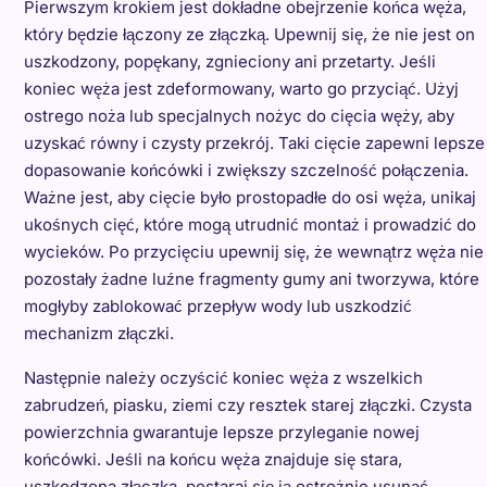
Pierwszym krokiem jest dokładne obejrzenie końca węża,
który będzie łączony ze złączką. Upewnij się, że nie jest on
uszkodzony, popękany, zgnieciony ani przetarty. Jeśli
koniec węża jest zdeformowany, warto go przyciąć. Użyj
ostrego noża lub specjalnych nożyc do cięcia węży, aby
uzyskać równy i czysty przekrój. Taki cięcie zapewni lepsze
dopasowanie końcówki i zwiększy szczelność połączenia.
Ważne jest, aby cięcie było prostopadłe do osi węża, unikaj
ukośnych cięć, które mogą utrudnić montaż i prowadzić do
wycieków. Po przycięciu upewnij się, że wewnątrz węża nie
pozostały żadne luźne fragmenty gumy ani tworzywa, które
mogłyby zablokować przepływ wody lub uszkodzić
mechanizm złączki.
Następnie należy oczyścić koniec węża z wszelkich
zabrudzeń, piasku, ziemi czy resztek starej złączki. Czysta
powierzchnia gwarantuje lepsze przyleganie nowej
końcówki. Jeśli na końcu węża znajduje się stara,
uszkodzona złączka, postaraj się ją ostrożnie usunąć.