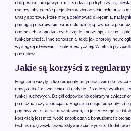
dolegliwości mogą wynikać z siedzącego trybu życia, niewła
metody, aby pomóc pacjentom w złagodzeniu bólu oraz pop
urazy sportowe, które mogą obejmować skręcenia, naciągnięc
pomagają sportowcom wrócić do pełnej sprawności poprzez 
operacjach ortopedycznych często korzystają z usług fizjot
funkcjonalność. Inne schorzenia, takie jak choroby neurolo
wymagają interwencji fizjoterapeutycznej. W takich przypad
pacjentów.
Jakie są korzyści z regularny
Regularne wizyty u fizjoterapeuty przynoszą wiele korzyści 
chcą zadbać o swoje ciało i kondycję. Przede wszystkim, te
funkcji ruchowych. Dzięki odpowiednio dobranym ćwiczen
po urazach czy operacjach. Regularne sesje terapeutyczne p
poprawy zakresu ruchu w stawach, co jest szczególnie istot
korzyścią jest możliwość zapobiegania kontuzjom; fizjoter
technik rozgrzewki przed aktywnością fizyczną. Dodatkow