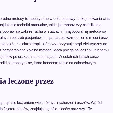
żnorodne metody terapeutyczne w celu poprawy funkcjonowania ciała
jdują się techniki manualne, takie jak masaż czy mobilizacja
az poprawiają zakres ruchu w stawach. Inną popularną metodą są
alnych potrzeb pacjentów i mają na celu wzmocnienie mięśni oraz
ją także z elektroterapii, która wykorzystuje prąd elektryczny do
inezyterapia to kolejna metoda, która polega na leczeniu ruchem i
cjentów po urazach lub operacjach. W ostatnich latach coraz
hniki osteopatyczne, które koncentrują się na całościowym
ia leczone przez
 zajmuje się leczeniem wielu różnych schorzeń i urazów. Wśród
 fizjoterapeutów, znajdują się bóle pleców oraz szyi. Te