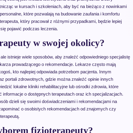
stnicząc w kursach i szkoleniach, aby być na bieżąco z nowinkami
erpersonalne, które pozwalają na budowanie zaufania i komfortu
terapeuta, który pracował z różnymi przypadkami, będzie lepiej
się pojawić podczas leczenia.
rapeuty w swojej okolicy?
le istnieje wiele sposobów, aby znaleźć odpowiedniego specjalistę
lekarza prowadzącego o rekomendacje. Lekarze często mają
kogoś, kto najlepiej odpowiada potrzebom pacjenta. Innym
z portali zdrowotnych, gdzie można znaleźć opinie innych
zić lokalne kliniki rehabilitacyjne lub ośrodki zdrowia, które
 informacje o dostępnych terapeutach oraz ich specjalizacjach.
ób dzieli się swoimi doświadczeniami i rekomendacjami na
y zapominać o osobistych rekomendacjach od znajomych czy
terapeutą.
yborem fizjoterapeuty?