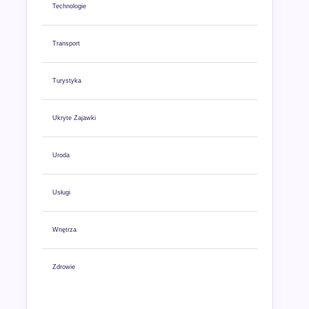
Technologie
Transport
Turystyka
Ukryte Zajawki
Uroda
Usługi
Wnętrza
Zdrowie