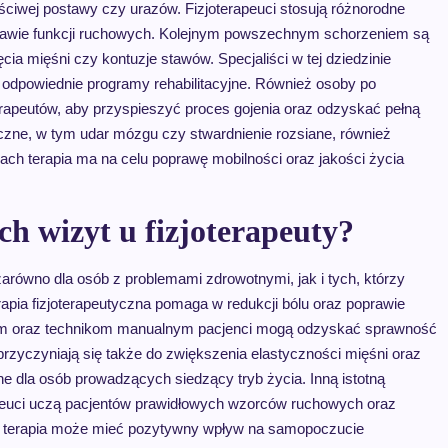
ściwej postawy czy urazów. Fizjoterapeuci stosują różnorodne
rawie funkcji ruchowych. Kolejnym powszechnym schorzeniem są
ia mięśni czy kontuzje stawów. Specjaliści w tej dziedzinie
odpowiednie programy rehabilitacyjne. Również osoby po
erapeutów, aby przyspieszyć proces gojenia oraz odzyskać pełną
giczne, w tym udar mózgu czy stwardnienie rozsiane, również
kach terapia ma na celu poprawę mobilności oraz jakości życia
ch wizyt u fizjoterapeuty?
zarówno dla osób z problemami zdrowotnymi, jak i tych, którzy
rapia fizjoterapeutyczna pomaga w redukcji bólu oraz poprawie
iom oraz technikom manualnym pacjenci mogą odzyskać sprawność
rzyczyniają się także do zwiększenia elastyczności mięśni oraz
ne dla osób prowadzących siedzący tryb życia. Inną istotną
apeuci uczą pacjentów prawidłowych wzorców ruchowych oraz
o, terapia może mieć pozytywny wpływ na samopoczucie