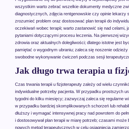
wszystkim warto zebrać wszelkie dokumenty medyczne zwi
diagnostycznych, zdjęcia rentgenowskie czy opinie lekarzy sp
zrozumieć problem oraz dostosować plan terapii do indywid
oczekiwań wobec terapii; warto zastanowić się nad celami, ja
pytaniami dotyczącymi procesu leczenia. Na pierwszej wizy
zdrowia oraz aktualnych dolegliwości; dlatego istotne jest 
pamiętać o wygodnym ubraniu; zaleca się noszenie odzieży sp
swobodne wykonywanie ćwiczeń podczas sesji terapeutycz
Jak długo trwa terapia u fiz
Czas trwania terapii u fizjoterapeuty zależy od wielu czynni
indywidualne potrzeby pacjenta. W przypadku prostszych ur
tygodni do kilku miesięcy; zazwyczaj zaleca się regularne w
w przypadku bardziej skomplikowanych schorzeń lub rehabili
dłuższy i wymagać intensywnej pracy nad powrotem do pełne
i dostosowywał plan terapii w miarę potrzeb; czasami może 
nowych metod terapeutycznych w celu osiągnięcia zamierzon