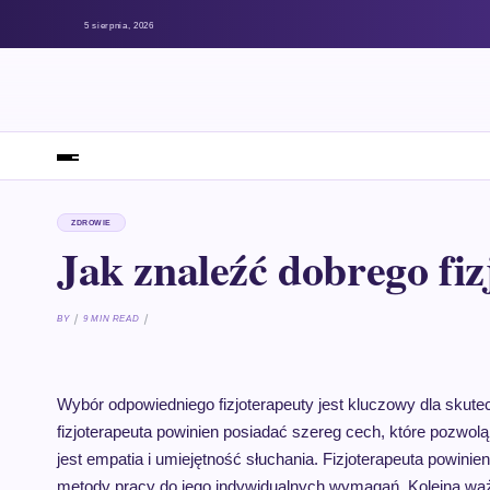
5 sierpnia, 2026
ZDROWIE
Jak znaleźć dobrego fiz
BY
9 MIN READ
Wybór odpowiedniego fizjoterapeuty jest kluczowy dla skutec
fizjoterapeuta powinien posiadać szereg cech, które pozwol
jest empatia i umiejętność słuchania. Fizjoterapeuta powin
metody pracy do jego indywidualnych wymagań. Kolejną waż