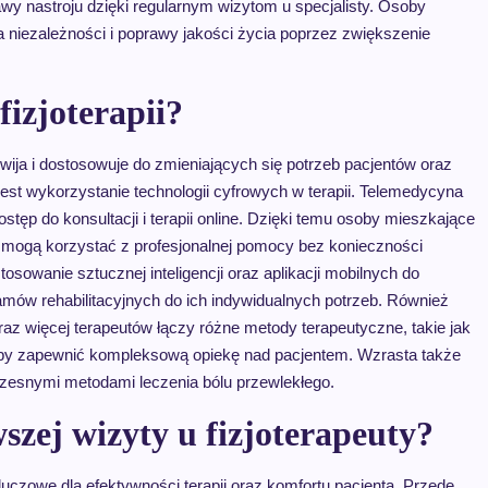
awy nastroju dzięki regularnym wizytom u specjalisty. Osoby
a niezależności i poprawy jakości życia poprzez zwiększenie
fizjoterapii?
zwija i dostosowuje do zmieniających się potrzeb pacjentów oraz
st wykorzystanie technologii cyfrowych w terapii. Telemedycyna
ostęp do konsultacji i terapii online. Dzięki temu osoby mieszkające
ci mogą korzystać z profesjonalnej pomocy bez konieczności
sowanie sztucznej inteligencji oraz aplikacji mobilnych do
mów rehabilitacyjnych do ich indywidualnych potrzeb. Również
oraz więcej terapeutów łączy różne metody terapeutyczne, takie jak
, aby zapewnić kompleksową opiekę nad pacjentem. Wzrasta także
czesnymi metodami leczenia bólu przewlekłego.
szej wizyty u fizjoterapeuty?
kluczowe dla efektywności terapii oraz komfortu pacjenta. Przede