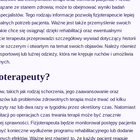
ązane ze stanem zdrowia; może to obejmować wyniki badań
ecjalistów. Tego rodzaju informacje pozwolą fizjoterapeucie lepiej
ualnych potrzeb pacjenta. Ważne jest także przemyślenie swoich
kie chce się osiągnąć dzięki rehabilitacji oraz ewentualnymi
cie terapeuta przeprowadzi szczegółowy wywiad dotyczący historii
bycie szczerym i otwartym na temat swoich objawów. Należy również
ortowej lub luźnej odzieży, która nie krępuje ruchów i umożliwia
nych.
joterapeuty?
ków, takich jak rodzaj schorzenia, jego zaawansowanie oraz
azów lub problemów zdrowotnych terapia może trwać od kilku
izyty raz lub dwa razy w tygodniu przez określony czas. Natomiast
tacji po operacjach czas trwania terapii może być znacznie
j sprawności. Fizjoterapeuta będzie monitorował postępy pacjenta
być konieczne wydłużenie programu rehabilitacyjnego lub dodanie
ych efektów. Ważne jest również to, że każdy pacjent reaguje