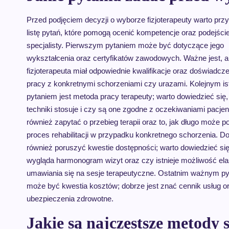
Przed podjęciem decyzji o wyborze fizjoterapeuty warto pr
listę pytań, które pomogą ocenić kompetencje oraz podejści
specjalisty. Pierwszym pytaniem może być dotyczące jego
wykształcenia oraz certyfikatów zawodowych. Ważne jest, 
fizjoterapeuta miał odpowiednie kwalifikacje oraz doświadcz
pracy z konkretnymi schorzeniami czy urazami. Kolejnym i
pytaniem jest metoda pracy terapeuty; warto dowiedzieć się, 
techniki stosuje i czy są one zgodne z oczekiwaniami pacjen
również zapytać o przebieg terapii oraz to, jak długo może p
proces rehabilitacji w przypadku konkretnego schorzenia. Do
również poruszyć kwestie dostępności; warto dowiedzieć się
wygląda harmonogram wizyt oraz czy istnieje możliwość el
umawiania się na sesje terapeutyczne. Ostatnim ważnym p
może być kwestia kosztów; dobrze jest znać cennik usług o
ubezpieczenia zdrowotne.
Jakie są najczęstsze metody 