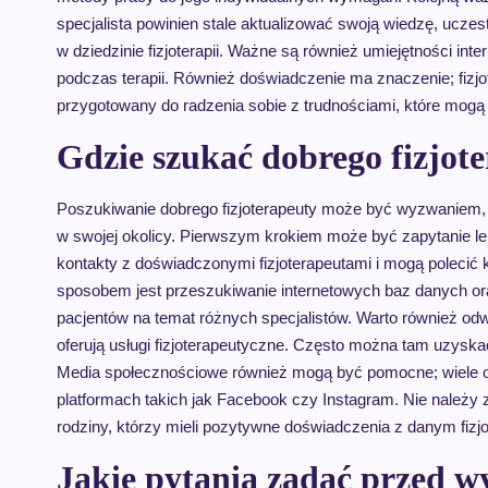
specjalista powinien stale aktualizować swoją wiedzę, ucze
w dziedzinie fizjoterapii. Ważne są również umiejętności int
podczas terapii. Również doświadczenie ma znaczenie; fizjo
przygotowany do radzenia sobie z trudnościami, które mogą 
Gdzie szukać dobrego fizjote
Poszukiwanie dobrego fizjoterapeuty może być wyzwaniem, a
w swojej okolicy. Pierwszym krokiem może być zapytanie 
kontakty z doświadczonymi fizjoterapeutami i mogą polecić 
sposobem jest przeszukiwanie internetowych baz danych ora
pacjentów na temat różnych specjalistów. Warto również odwied
oferują usługi fizjoterapeutyczne. Często można tam uzyskać
Media społecznościowe również mogą być pomocne; wiele os
platformach takich jak Facebook czy Instagram. Nie należ
rodziny, którzy mieli pozytywne doświadczenia z danym fizjo
Jakie pytania zadać przed w