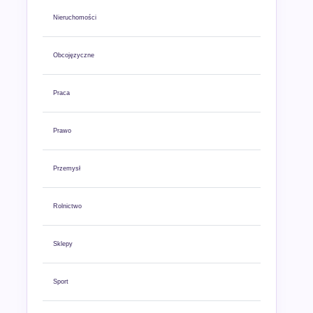
Nieruchomości
Obcojęzyczne
Praca
Prawo
Przemysł
Rolnictwo
Sklepy
Sport