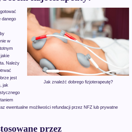
zygotować
e danego
aby
enie w
stotnym
jakie
ta. Należy
otrwać
brze jest
Jak znaleźć dobrego fizjoterapeutę?
, jak
astycznego
ytaniem
raz ewentualne możliwości refundacji przez NFZ lub prywatne
stosowane przez