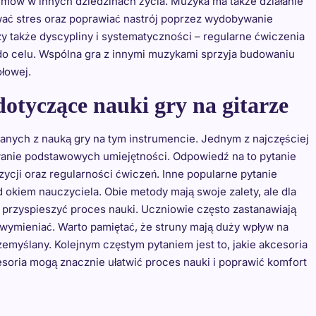
emów w innych dziedzinach życia. Muzyka ma także działanie
ać stres oraz poprawiać nastrój poprzez wydobywanie
zy także dyscypliny i systematyczności – regularne ćwiczenia
o celu. Wspólna gra z innymi muzykami sprzyja budowaniu
ołowej.
dotyczące nauki gry na gitarze
anych z nauką gry na tym instrumencie. Jednym z najczęściej
owanie podstawowych umiejętności. Odpowiedź na to pytanie
ycji oraz regularności ćwiczeń. Inne popularne pytanie
d okiem nauczyciela. Obie metody mają swoje zalety, ale dla
przyspieszyć proces nauki. Uczniowie często zastanawiają
je wymieniać. Warto pamiętać, że struny mają duży wpływ na
emyślany. Kolejnym częstym pytaniem jest to, jakie akcesoria
esoria mogą znacznie ułatwić proces nauki i poprawić komfort