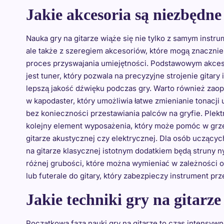
Jakie akcesoria są niezbędne
Nauka gry na gitarze wiąże się nie tylko z samym instr
ale także z szeregiem akcesoriów, które mogą znacznie
proces przyswajania umiejętności. Podstawowym akce
jest tuner, który pozwala na precyzyjne strojenie gitary
lepszą jakość dźwięku podczas gry. Warto również zaop
w kapodaster, który umożliwia łatwe zmienianie tonacji
bez konieczności przestawiania palców na gryfie. Plekt
kolejny element wyposażenia, który może pomóc w grz
gitarze akustycznej czy elektrycznej. Dla osób uczących
na gitarze klasycznej istotnym dodatkiem będą struny 
różnej grubości, które można wymieniać w zależności o
lub futerale do gitary, który zabezpieczy instrument 
Jakie techniki gry na gitar
Początkowa faza nauki gry na gitarze to czas intensyw