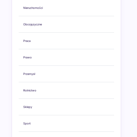
Nieruchomości
Obcojęzyczne
Praca
Prawo
Przemysł
Rolnictwo
Sklepy
Sport