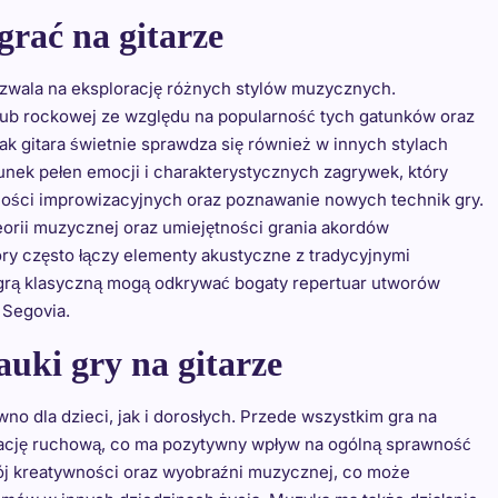
grać na gitarze
ozwala na eksplorację różnych stylów muzycznych.
 lub rockowej ze względu na popularność tych gatunków oraz
k gitara świetnie sprawdza się również w innych stylach
tunek pełen emocji i charakterystycznych zagrywek, który
ości improwizacyjnych oraz poznawanie nowych technik gry.
eorii muzycznej oraz umiejętności grania akordów
który często łączy elementy akustyczne z tradycyjnymi
grą klasyczną mogą odkrywać bogaty repertuar utworów
 Segovia.
auki gry na gitarze
wno dla dzieci, jak i dorosłych. Przede wszystkim gra na
nację ruchową, co ma pozytywny wpływ na ogólną sprawność
wój kreatywności oraz wyobraźni muzycznej, co może