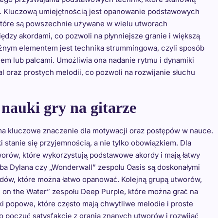
. Kluczową umiejętnością jest opanowanie podstawowych
, które są powszechnie używane w wielu utworach
dzy akordami, co pozwoli na płynniejsze granie i większą
nym elementem jest technika strummingowa, czyli sposób
em lub palcami. Umożliwia ona nadanie rytmu i dynamiki
oraz prostych melodii, co pozwoli na rozwijanie słuchu
 nauki gry na gitarze
ma kluczowe znaczenie dla motywacji oraz postępów w nauce.
stanie się przyjemnością, a nie tylko obowiązkiem. Dla
rów, które wykorzystują podstawowe akordy i mają łatwy
Boba Dylana czy „Wonderwall” zespołu Oasis są doskonałymi
ordów, które można łatwo opanować. Kolejną grupą utworów,
ke on the Water” zespołu Deep Purple, które można grać na
ki popowe, które często mają chwytliwe melodie i proste
 poczuć satysfakcję z grania znanych utworów i rozwijać