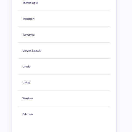
Technologie
Transport
Turystyka
Ukryte Zajawki
Uroda
Usługi
Wnętrza
Zdrowie