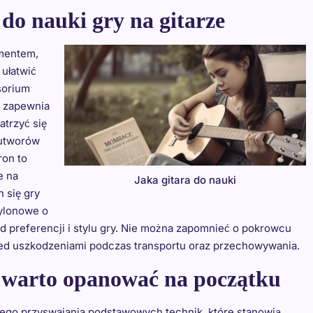
 do nauki gry na gitarze
umentem,
 ułatwić
sorium
 i zapewnia
atrzyć się
 utworów
ron to
e na
Jaka gitara do nauki
 się gry
nylonowe o
d preferencji i stylu gry. Nie można zapomnieć o pokrowcu
przed uszkodzeniami podczas transportu oraz przechowywania.
ze warto opanować na początku
nego przyswajania podstawowych technik, które stanowią