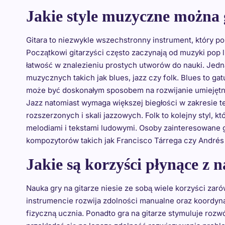
Jakie style muzyczne można 
Gitara to niezwykle wszechstronny instrument, który p
Początkowi gitarzyści często zaczynają od muzyki pop
łatwość w znalezieniu prostych utworów do nauki. Jedna
muzycznych takich jak blues, jazz czy folk. Blues to ga
może być doskonałym sposobem na rozwijanie umiejętn
Jazz natomiast wymaga większej biegłości w zakresie t
rozszerzonych i skali jazzowych. Folk to kolejny styl, 
melodiami i tekstami ludowymi. Osoby zainteresowane 
kompozytorów takich jak Francisco Tárrega czy Andrés
Jakie są korzyści płynące z n
Nauka gry na gitarze niesie ze sobą wiele korzyści zaró
instrumencie rozwija zdolności manualne oraz koordy
fizyczną ucznia. Ponadto gra na gitarze stymuluje roz