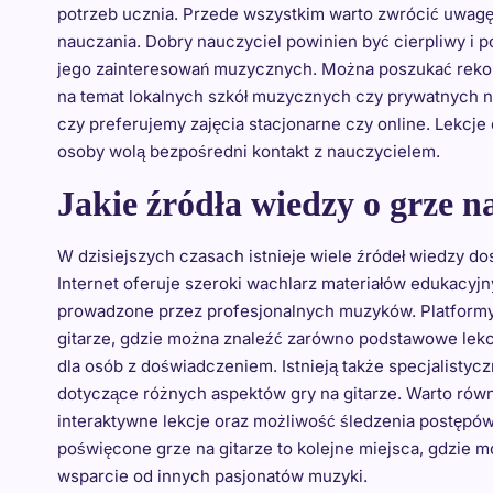
potrzeb ucznia. Przede wszystkim warto zwrócić uwagę
nauczania. Dobry nauczyciel powinien być cierpliwy i 
jego zainteresowań muzycznych. Można poszukać rekom
na temat lokalnych szkół muzycznych czy prywatnych na
czy preferujemy zajęcia stacjonarne czy online. Lekcje
osoby wolą bezpośredni kontakt z nauczycielem.
Jakie źródła wiedzy o grze na
W dzisiejszych czasach istnieje wiele źródeł wiedzy do
Internet oferuje szeroki wachlarz materiałów edukacyjn
prowadzone przez profesjonalnych muzyków. Platformy
gitarze, gdzie można znaleźć zarówno podstawowe lekcj
dla osób z doświadczeniem. Istnieją także specjalistyc
dotyczące różnych aspektów gry na gitarze. Warto równi
interaktywne lekcje oraz możliwość śledzenia postępó
poświęcone grze na gitarze to kolejne miejsca, gdzie 
wsparcie od innych pasjonatów muzyki.