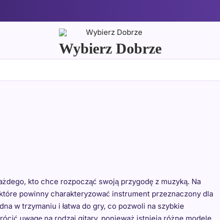
Wybierz Dobrze
każdego, kto chce rozpocząć swoją przygodę z muzyką. Na
, które powinny charakteryzować instrument przeznaczony dla
na w trzymaniu i łatwa do gry, co pozwoli na szybkie
cić uwagę na rodzaj gitary, ponieważ istnieją różne modele,