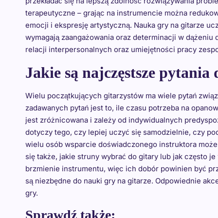
przekładać się na lepszą zdolność rozwiązywania probl
terapeutyczne – grając na instrumencie można redukow
emocji i ekspresję artystyczną. Nauka gry na gitarze uc
wymagają zaangażowania oraz determinacji w dążeniu d
relacji interpersonalnych oraz umiejętności pracy zesp
Jakie są najczęstsze pytania 
Wielu początkujących gitarzystów ma wiele pytań związ
zadawanych pytań jest to, ile czasu potrzeba na opan
jest zróżnicowana i zależy od indywidualnych predyspoz
dotyczy tego, czy lepiej uczyć się samodzielnie, czy po
wielu osób wsparcie doświadczonego instruktora może 
się także, jakie struny wybrać do gitary lub jak często 
brzmienie instrumentu, więc ich dobór powinien być prz
są niezbędne do nauki gry na gitarze. Odpowiednie akc
gry.
Sprawdź także: