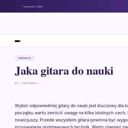
7 sierpnia, 2026
EDUKACJA
Jaka gitara do nauki
BY
9 MIN READ
Wybór odpowiedniej gitary do nauki jest kluczowy dla 
początku warto zwrócić uwagę na kilka istotnych cech
nowicjuszy. Przede wszystkim gitara powinna być wygod
przyswajanie podstawowych technik. Warto również zwró