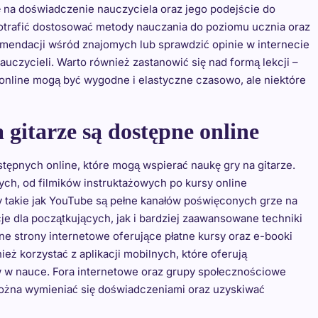
 na doświadczenie nauczyciela oraz jego podejście do
potrafić dostosować metody nauczania do poziomu ucznia oraz
endacji wśród znajomych lub sprawdzić opinie w internecie
uczycieli. Warto również zastanowić się nad formą lekcji –
 online mogą być wygodne i elastyczne czasowo, ale niektóre
 gitarze są dostępne online
stępnych online, które mogą wspierać naukę gry na gitarze.
ych, od filmików instruktażowych po kursy online
 takie jak YouTube są pełne kanałów poświęconych grze na
e dla początkujących, jak i bardziej zaawansowane techniki
zne strony internetowe oferujące płatne kursy oraz e-booki
eż korzystać z aplikacji mobilnych, które oferują
w w nauce. Fora internetowe oraz grupy społecznościowe
można wymieniać się doświadczeniami oraz uzyskiwać