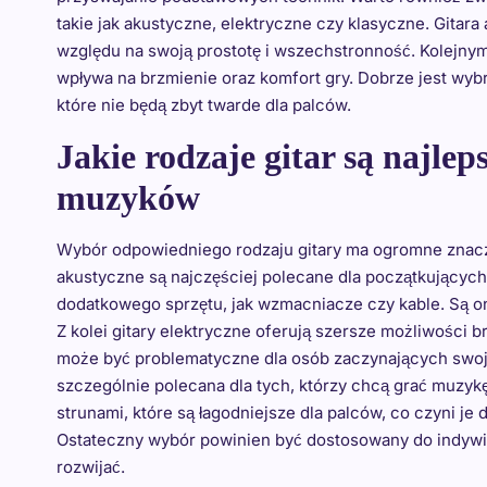
takie jak akustyczne, elektryczne czy klasyczne. Gitar
względu na swoją prostotę i wszechstronność. Kolejnym
wpływa na brzmienie oraz komfort gry. Dobrze jest wyb
które nie będą zbyt twarde dla palców.
Jakie rodzaje gitar są najle
muzyków
Wybór odpowiedniego rodzaju gitary ma ogromne znacze
akustyczne są najczęściej polecane dla początkujących
dodatkowego sprzętu, jak wzmacniacze czy kable. Są o
Z kolei gitary elektryczne oferują szersze możliwości
może być problematyczne dla osób zaczynających swoją 
szczególnie polecana dla tych, którzy chcą grać muzyk
strunami, które są łagodniejsze dla palców, co czyni j
Ostateczny wybór powinien być dostosowany do indywid
rozwijać.