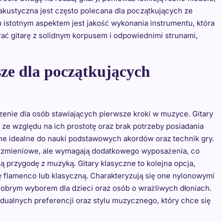
a akustyczna jest często polecana dla początkujących ze
 istotnym aspektem jest jakość wykonania instrumentu, która
rać gitarę z solidnym korpusem i odpowiednimi strunami,
psze dla początkujących
nie dla osób stawiających pierwsze kroki w muzyce. Gitary
 ze względu na ich prostotę oraz brak potrzeby posiadania
ne idealne do nauki podstawowych akordów oraz technik gry.
 brzmieniowe, ale wymagają dodatkowego wyposażenia, co
przygodę z muzyką. Gitary klasyczne to kolejna opcja,
ę flamenco lub klasyczną. Charakteryzują się one nylonowymi
e dobrym wyborem dla dzieci oraz osób o wrażliwych dłoniach.
ualnych preferencji oraz stylu muzycznego, który chce się