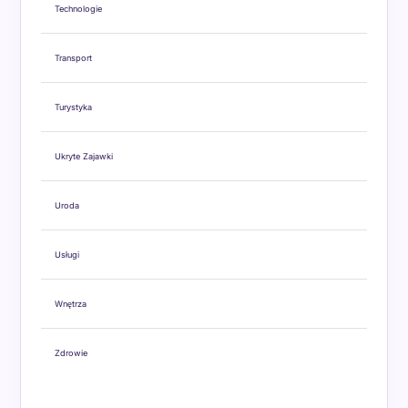
Technologie
Transport
Turystyka
Ukryte Zajawki
Uroda
Usługi
Wnętrza
Zdrowie