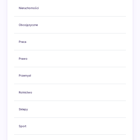
Nieruchomości
Obcojęzyczne
Praca
Prawo
Przemysł
Rolnictwo
Sklepy
Sport