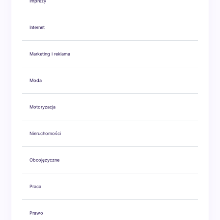
Imprezy
Internet
Marketing i reklama
Moda
Motoryzacja
Nieruchomości
Obcojęzyczne
Praca
Prawo