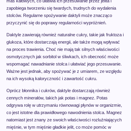
mas kałowych, co ułatwia ich przesuwanie przez jelita i
zapobiega tworzeniu się twardych, trudnych do wydalenia
stolców. Regularne spożywanie daktyli może znacząco
przyczynić się do poprawy regularności wypróżnień.
Daktyle zawierają również naturalne cukry, takie jak fruktoza i
glukoza, które dostarczają energii, ale także mogą wpływać
na proces trawienia. Choć nie mają tak silnych właściwości
osmotycznych jak sorbitol w śliwkach, ich obecność może
wspomagać nawadnianie stolca i ułatwiać jego przesuwanie.
Ważne jest jednak, aby spożywać je z umiarem, ze względu
na ich wysoką kaloryczność i zawartość cukru.
Oprócz błonnika i cukrów, daktyle dostarczają również
cennych minerałów, takich jak potas i magnez. Potas
odgrywa rolę w utrzymaniu równowagi płynów w organizmie,
co jest istotne dla prawidłowego nawodnienia stolca. Magnez
natomiast jest znany ze swoich właściwości rozluźniających
mięśnie, w tym mięśnie gładkie jelit, co może pomóc w