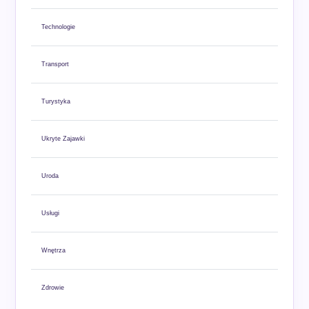
Technologie
Transport
Turystyka
Ukryte Zajawki
Uroda
Usługi
Wnętrza
Zdrowie