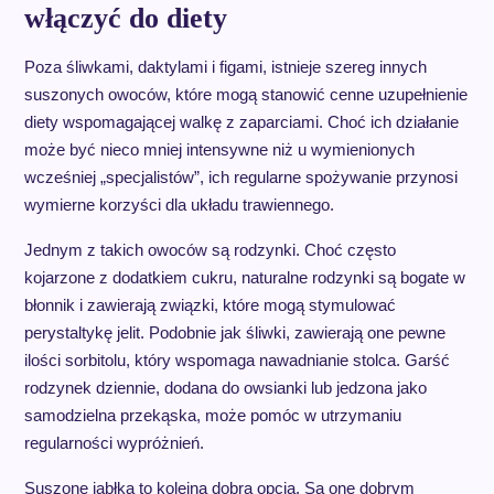
włączyć do diety
Poza śliwkami, daktylami i figami, istnieje szereg innych
suszonych owoców, które mogą stanowić cenne uzupełnienie
diety wspomagającej walkę z zaparciami. Choć ich działanie
może być nieco mniej intensywne niż u wymienionych
wcześniej „specjalistów”, ich regularne spożywanie przynosi
wymierne korzyści dla układu trawiennego.
Jednym z takich owoców są rodzynki. Choć często
kojarzone z dodatkiem cukru, naturalne rodzynki są bogate w
błonnik i zawierają związki, które mogą stymulować
perystaltykę jelit. Podobnie jak śliwki, zawierają one pewne
ilości sorbitolu, który wspomaga nawadnianie stolca. Garść
rodzynek dziennie, dodana do owsianki lub jedzona jako
samodzielna przekąska, może pomóc w utrzymaniu
regularności wypróżnień.
Suszone jabłka to kolejna dobra opcja. Są one dobrym