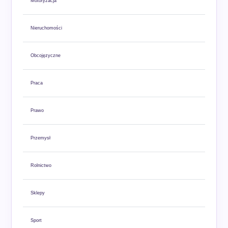
Motoryzacja
Nieruchomości
Obcojęzyczne
Praca
Prawo
Przemysł
Rolnictwo
Sklepy
Sport