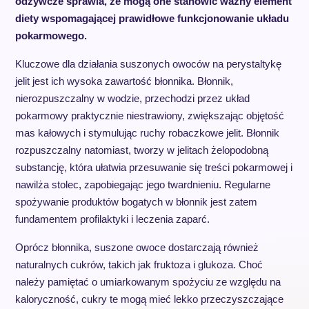
odżywcze sprawia, że mogą one stanowić ważny element
diety wspomagającej prawidłowe funkcjonowanie układu
pokarmowego.
Kluczowe dla działania suszonych owoców na perystaltykę
jelit jest ich wysoka zawartość błonnika. Błonnik,
nierozpuszczalny w wodzie, przechodzi przez układ
pokarmowy praktycznie niestrawiony, zwiększając objętość
mas kałowych i stymulując ruchy robaczkowe jelit. Błonnik
rozpuszczalny natomiast, tworzy w jelitach żelopodobną
substancję, która ułatwia przesuwanie się treści pokarmowej i
nawilża stolec, zapobiegając jego twardnieniu. Regularne
spożywanie produktów bogatych w błonnik jest zatem
fundamentem profilaktyki i leczenia zaparć.
Oprócz błonnika, suszone owoce dostarczają również
naturalnych cukrów, takich jak fruktoza i glukoza. Choć
należy pamiętać o umiarkowanym spożyciu ze względu na
kaloryczność, cukry te mogą mieć lekko przeczyszczające