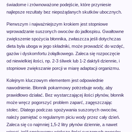
świadome i zrównoważone podejście, które przyniesie
najlepsze rezultaty bez niepożądanych skutków ubocznych.
Pierwszym i najważniejszym krokiem jest stopniowe
wprowadzanie suszonych owoców do jadłospisu. Gwałtowne
zwiększenie spożycia błonnika, zwłaszcza jeśli dotychczas
dieta była uboga w jego składniki, może prowadzić do wzdęć,
gazów i dyskomfortu żołądkowego. Zaleca się rozpoczęcie
od niewielkiej ilości, np. 2-3 śliwek lub 1-2 daktyli dziennie, i
stopniowe zwiększanie porcji w miarę adaptacji organizmu.
Kolejnym kluczowym elementem jest odpowiednie
nawodnienie. Błonnik pokarmowy potrzebuje wody, aby
prawidłowo działać. Bez wystarczającej ilości płynów, błonnik
może wręcz pogorszyć problem zaparć, zagęszczając
stolec. Dlatego podczas spożywania suszonych owoców,
należy pamiętać o regularnym piciu wody przez cały dzień.
Zaleca się co najmniej 1,5-2 litry płynów dziennie, a nawet
więcej, jeśli spożywamy większe ilości suszonych owoców.