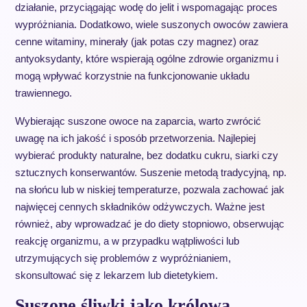
działanie, przyciągając wodę do jelit i wspomagając proces
wypróżniania. Dodatkowo, wiele suszonych owoców zawiera
cenne witaminy, minerały (jak potas czy magnez) oraz
antyoksydanty, które wspierają ogólne zdrowie organizmu i
mogą wpływać korzystnie na funkcjonowanie układu
trawiennego.
Wybierając suszone owoce na zaparcia, warto zwrócić
uwagę na ich jakość i sposób przetworzenia. Najlepiej
wybierać produkty naturalne, bez dodatku cukru, siarki czy
sztucznych konserwantów. Suszenie metodą tradycyjną, np.
na słońcu lub w niskiej temperaturze, pozwala zachować jak
najwięcej cennych składników odżywczych. Ważne jest
również, aby wprowadzać je do diety stopniowo, obserwując
reakcję organizmu, a w przypadku wątpliwości lub
utrzymujących się problemów z wypróżnianiem,
skonsultować się z lekarzem lub dietetykiem.
Suszone śliwki jako królowa