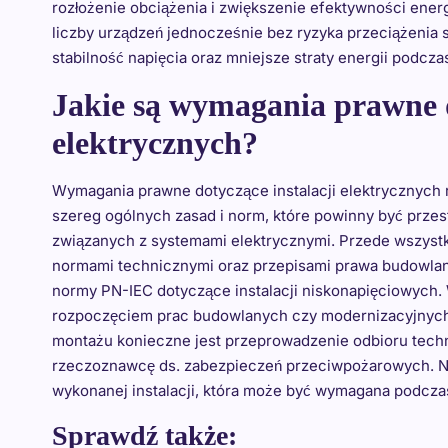
rozłożenie obciążenia i zwiększenie efektywności energ
liczby urządzeń jednocześnie bez ryzyka przeciążenia 
stabilność napięcia oraz mniejsze straty energii podcza
Jakie są wymagania prawne d
elektrycznych?
Wymagania prawne dotyczące instalacji elektrycznych ró
szereg ogólnych zasad i norm, które powinny być prze
związanych z systemami elektrycznymi. Przede wszystk
normami technicznymi oraz przepisami prawa budowlan
normy PN-IEC dotyczące instalacji niskonapięciowych.
rozpoczęciem prac budowlanych czy modernizacyjnych 
montażu konieczne jest przeprowadzenie odbioru tech
rzeczoznawcę ds. zabezpieczeń przeciwpożarowych. Ni
wykonanej instalacji, która może być wymagana podczas
Sprawdź także: