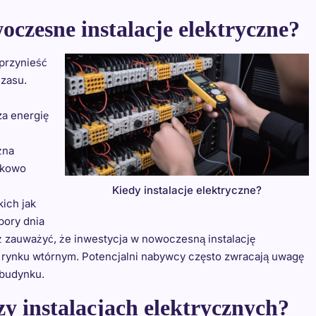
czesne instalacje elektryczne?
przynieść
czasu.
za energię
żna
tkowo
Kiedy instalacje elektryczne?
ich jak
pory dnia
 zauważyć, że inwestycja w nowoczesną instalację
 rynku wtórnym. Potencjalni nabywcy często zwracają uwagę
 budynku.
rzy instalacjach elektrycznych?