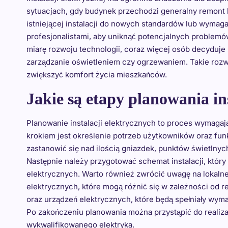
sytuacjach, gdy budynek przechodzi generalny remont
istniejącej instalacji do nowych standardów lub wymag
profesjonalistami, aby uniknąć potencjalnych proble
miarę rozwoju technologii, coraz więcej osób decyduje s
zarządzanie oświetleniem czy ogrzewaniem. Takie rozwi
zwiększyć komfort życia mieszkańców.
Jakie są etapy planowania in
Planowanie instalacji elektrycznych to proces wymagaj
krokiem jest określenie potrzeb użytkowników oraz fu
zastanowić się nad ilością gniazdek, punktów świetlny
Następnie należy przygotować schemat instalacji, któ
elektrycznych. Warto również zwrócić uwagę na lokalne
elektrycznych, które mogą różnić się w zależności od 
oraz urządzeń elektrycznych, które będą spełniały wym
Po zakończeniu planowania można przystąpić do realizac
wykwalifikowanego elektryka.