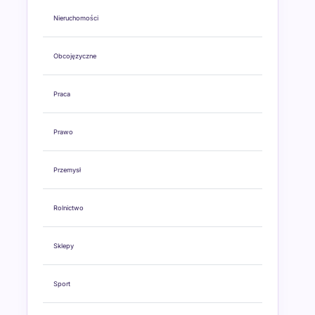
Nieruchomości
Obcojęzyczne
Praca
Prawo
Przemysł
Rolnictwo
Sklepy
Sport