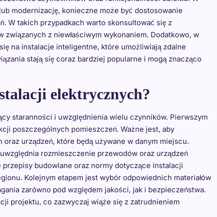
 lub modernizację, konieczne może być dostosowanie
ań. W takich przypadkach warto skonsultować się z
mów związanych z niewłaściwym wykonaniem. Dodatkowo, w
ię na instalacje inteligentne, które umożliwiają zdalne
ązania stają się coraz bardziej popularne i mogą znacząco
stalacji elektrycznych?
ący staranności i uwzględnienia wielu czynników. Pierwszym
nkcji poszczególnych pomieszczeń. Ważne jest, aby
ch oraz urządzeń, które będą używane w danym miejscu.
ry uwzględnia rozmieszczenie przewodów oraz urządzeń
 przepisy budowlane oraz normy dotyczące instalacji
regionu. Kolejnym etapem jest wybór odpowiednich materiałów
agania zarówno pod względem jakości, jak i bezpieczeństwa.
ji projektu, co zazwyczaj wiąże się z zatrudnieniem