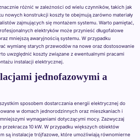
znacznie różnić w zależności od wielu czynników, takich jak
ku nowych konstrukcji koszty te obejmują zarówno materiały
cjalistów zajmujących się montażem systemu. Warto pamiętać,
 profesjonalnych elektryków może przynieść długofalowe
oraz mniejszą awaryjnością systemu. W przypadku
mować wymianę starych przewodów na nowe oraz dostosowanie
to uwzględnić koszty związane z ewentualnymi pracami
żu instalacji elektrycznej.
talacjami jednofazowymi a
wszystkim sposobem dostarczania energii elektrycznej do
tosowane w domach jednorodzinnych oraz mieszkaniach i
z mniejszymi wymaganiami dotyczącymi mocy. Zazwyczaj
nie przekracza 10 kW. W przypadku większych obiektów
są instalacje trójfazowe, które umożliwiają równomierne