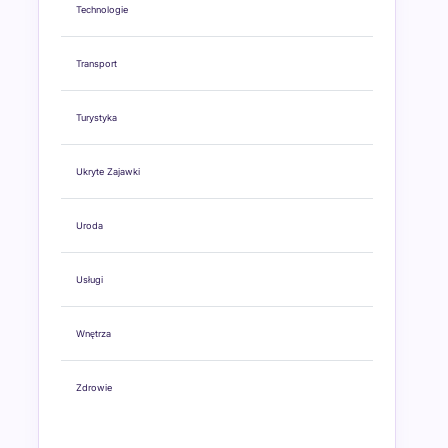
Technologie
Transport
Turystyka
Ukryte Zajawki
Uroda
Usługi
Wnętrza
Zdrowie