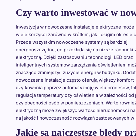
Czy warto inwestować w nowo
Inwestycja w nowoczesne instalacje elektryczne może 
wiele korzyści zarówno w krótkim, jak i długim okresie 
Przede wszystkim nowoczesne systemy są bardziej
energooszczędne, co przekłada się na niższe rachunki 
elektryczną. Dzięki zastosowaniu technologii LED oraz
inteligentnych systemów zarządzania oświetleniem mo
znacząco zmniejszyć zużycie energii w budynku. Doda
nowoczesne instalacje często oferują większy komfort
użytkowania poprzez automatyzację wielu procesów, tak
regulacja temperatury czy oświetlenia w zależności od 
czy obecności osób w pomieszczeniach. Warto również
elektryczną może zwiększyć wartość nieruchomości na
na jakość i nowoczesność rozwiązań zastosowanych w
Jakie są najczęstsze błędy p