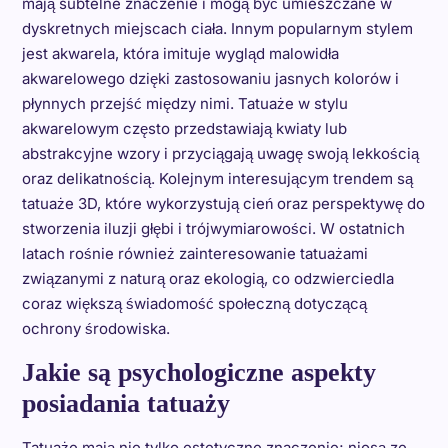
mają subtelne znaczenie i mogą być umieszczane w
dyskretnych miejscach ciała. Innym popularnym stylem
jest akwarela, która imituje wygląd malowidła
akwarelowego dzięki zastosowaniu jasnych kolorów i
płynnych przejść między nimi. Tatuaże w stylu
akwarelowym często przedstawiają kwiaty lub
abstrakcyjne wzory i przyciągają uwagę swoją lekkością
oraz delikatnością. Kolejnym interesującym trendem są
tatuaże 3D, które wykorzystują cień oraz perspektywę do
stworzenia iluzji głębi i trójwymiarowości. W ostatnich
latach rośnie również zainteresowanie tatuażami
związanymi z naturą oraz ekologią, co odzwierciedla
coraz większą świadomość społeczną dotyczącą
ochrony środowiska.
Jakie są psychologiczne aspekty
posiadania tatuaży
Tatuaże mają nie tylko estetyczne znaczenie; niosą ze