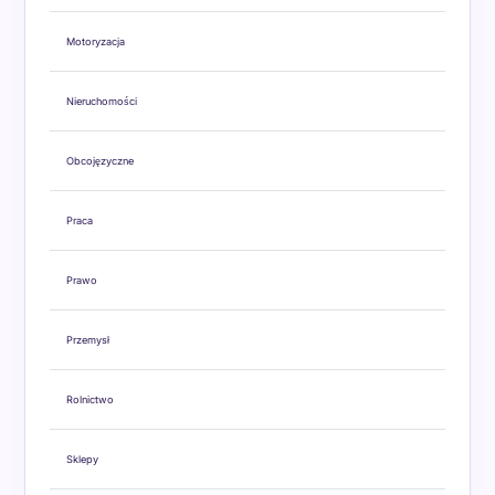
Motoryzacja
Nieruchomości
Obcojęzyczne
Praca
Prawo
Przemysł
Rolnictwo
Sklepy