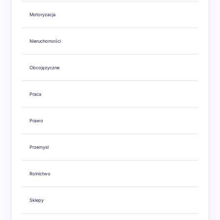
Motoryzacja
Nieruchomości
Obcojęzyczne
Praca
Prawo
Przemysł
Rolnictwo
Sklepy