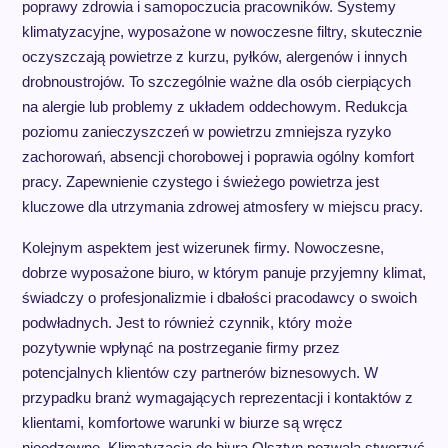
poprawy zdrowia i samopoczucia pracowników. Systemy
klimatyzacyjne, wyposażone w nowoczesne filtry, skutecznie
oczyszczają powietrze z kurzu, pyłków, alergenów i innych
drobnoustrojów. To szczególnie ważne dla osób cierpiących
na alergie lub problemy z układem oddechowym. Redukcja
poziomu zanieczyszczeń w powietrzu zmniejsza ryzyko
zachorowań, absencji chorobowej i poprawia ogólny komfort
pracy. Zapewnienie czystego i świeżego powietrza jest
kluczowe dla utrzymania zdrowej atmosfery w miejscu pracy.
Kolejnym aspektem jest wizerunek firmy. Nowoczesne,
dobrze wyposażone biuro, w którym panuje przyjemny klimat,
świadczy o profesjonalizmie i dbałości pracodawcy o swoich
podwładnych. Jest to również czynnik, który może
pozytywnie wpłynąć na postrzeganie firmy przez
potencjalnych klientów czy partnerów biznesowych. W
przypadku branż wymagających reprezentacji i kontaktów z
klientami, komfortowe warunki w biurze są wręcz
nieodzowne. Klimatyzacja do biura Olsztyn pozwala stworzyć