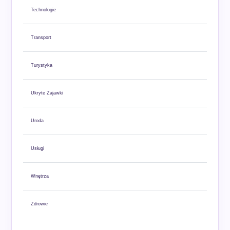
Technologie
Transport
Turystyka
Ukryte Zajawki
Uroda
Usługi
Wnętrza
Zdrowie