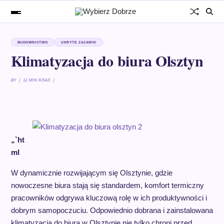
BUDOWNICTWO
UKRYTE ZAJAWKI
Klimatyzacja do biura Olsztyn
BY
13 MIN READ
„`ht
ml
W dynamicznie rozwijającym się Olsztynie, gdzie
nowoczesne biura stają się standardem, komfort termiczny
pracowników odgrywa kluczową rolę w ich produktywności i
dobrym samopoczuciu. Odpowiednio dobrana i zainstalowana
klimatyzacja do biura w Olsztynie nie tylko chroni przed