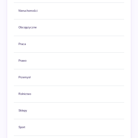
Nieruchomości
Obcojęzyczne
Praca
Prawo
Przemysł
Rolnictwo
Sklepy
Sport