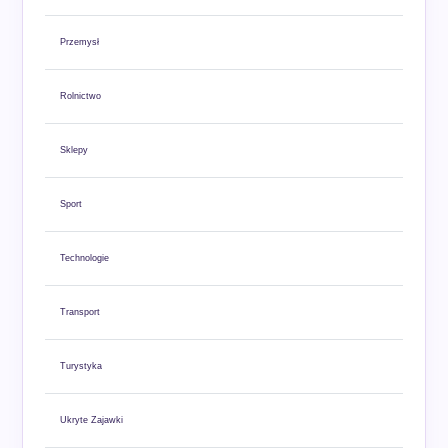
Przemysł
Rolnictwo
Sklepy
Sport
Technologie
Transport
Turystyka
Ukryte Zajawki