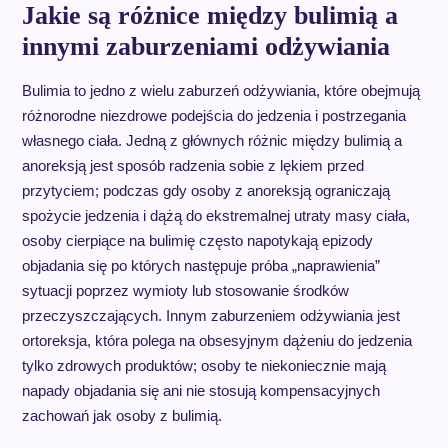
Jakie są różnice między bulimią a
innymi zaburzeniami odżywiania
Bulimia to jedno z wielu zaburzeń odżywiania, które obejmują
różnorodne niezdrowe podejścia do jedzenia i postrzegania
własnego ciała. Jedną z głównych różnic między bulimią a
anoreksją jest sposób radzenia sobie z lękiem przed
przytyciem; podczas gdy osoby z anoreksją ograniczają
spożycie jedzenia i dążą do ekstremalnej utraty masy ciała,
osoby cierpiące na bulimię często napotykają epizody
objadania się po których następuje próba „naprawienia”
sytuacji poprzez wymioty lub stosowanie środków
przeczyszczających. Innym zaburzeniem odżywiania jest
ortoreksja, która polega na obsesyjnym dążeniu do jedzenia
tylko zdrowych produktów; osoby te niekoniecznie mają
napady objadania się ani nie stosują kompensacyjnych
zachowań jak osoby z bulimią.