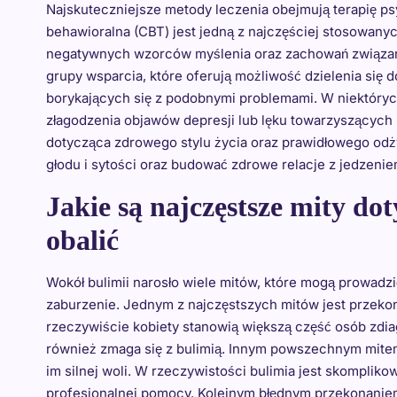
Najskuteczniejsze metody leczenia obejmują terapię 
behawioralna (CBT) jest jedną z najczęściej stosowanych
negatywnych wzorców myślenia oraz zachowań związany
grupy wsparcia, które oferują możliwość dzielenia się
borykających się z podobnymi problemami. W niektóryc
złagodzenia objawów depresji lub lęku towarzyszących 
dotycząca zdrowego stylu życia oraz prawidłowego odż
głodu i sytości oraz budować zdrowe relacje z jedzenie
Jakie są najczęstsze mity dot
obalić
Wokół bulimii narosło wiele mitów, które mogą prowadzi
zaburzenie. Jednym z najczęstszych mitów jest przekon
rzeczywiście kobiety stanowią większą część osób zd
również zmaga się z bulimią. Innym powszechnym mitem j
im silnej woli. W rzeczywistości bulimia jest skompl
profesjonalnej pomocy. Kolejnym błędnym przekonaniem 