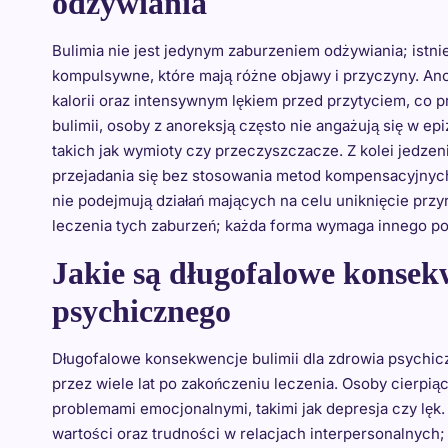
odżywiania
Bulimia nie jest jedynym zaburzeniem odżywiania; istnie
kompulsywne, które mają różne objawy i przyczyny. An
kalorii oraz intensywnym lękiem przed przytyciem, co p
bulimii, osoby z anoreksją często nie angażują się w e
takich jak wymioty czy przeczyszczacze. Z kolei jedz
przejadania się bez stosowania metod kompensacyjnych;
nie podejmują działań mających na celu uniknięcie przyr
leczenia tych zaburzeń; każda forma wymaga innego po
Jakie są długofalowe konsek
psychicznego
Długofalowe konsekwencje bulimii dla zdrowia psychi
przez wiele lat po zakończeniu leczenia. Osoby cierpią
problemami emocjonalnymi, takimi jak depresja czy lęk
wartości oraz trudności w relacjach interpersonalnych