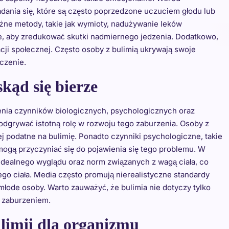
ania się, które są często poprzedzone uczuciem głodu lub
żne metody, takie jak wymioty, nadużywanie leków
e, aby zredukować skutki nadmiernego jedzenia. Dodatkowo,
cji społecznej. Często osoby z bulimią ukrywają swoje
eczenie.
skąd się bierze
zenia czynników biologicznych, psychologicznych oraz
dgrywać istotną rolę w rozwoju tego zaburzenia. Osoby z
j podatne na bulimię. Ponadto czynniki psychologiczne, takie
 mogą przyczyniać się do pojawienia się tego problemu. W
 idealnego wyglądu oraz norm związanych z wagą ciała, co
o ciała. Media często promują nierealistyczne standardy
młode osoby. Warto zauważyć, że bulimia nie dotyczy tylko
m zaburzeniem.
ulimii dla organizmu