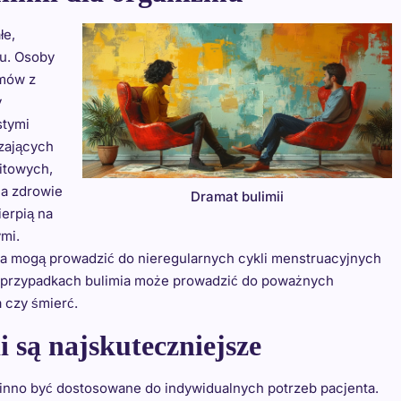
łe,
u. Osoby
emów z
y
stymi
zających
itowych,
na zdrowie
Dramat bulimii
erpią na
ymi.
a mogą prowadzić do nieregularnych cykli menstruacyjnych
ch przypadkach bulimia może prowadzić do poważnych
 czy śmierć.
i są najskuteczniejsze
inno być dostosowane do indywidualnych potrzeb pacjenta.