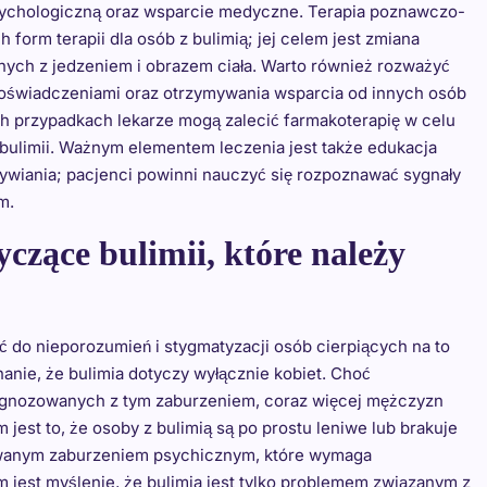
psychologiczną oraz wsparcie medyczne. Terapia poznawczo-
 form terapii dla osób z bulimią; jej celem jest zmiana
ch z jedzeniem i obrazem ciała. Warto również rozważyć
 doświadczeniami oraz otrzymywania wsparcia od innych osób
h przypadkach lekarze mogą zalecić farmakoterapię w celu
bulimii. Ważnym elementem leczenia jest także edukacja
ywiania; pacjenci powinni nauczyć się rozpoznawać sygnały
m.
yczące bulimii, które należy
ć do nieporozumień i stygmatyzacji osób cierpiących na to
anie, że bulimia dotyczy wyłącznie kobiet. Choć
iagnozowanych z tym zaburzeniem, coraz więcej mężczyzn
est to, że osoby z bulimią są po prostu leniwe lub brakuje
ikowanym zaburzeniem psychicznym, które wymaga
jest myślenie, że bulimia jest tylko problemem związanym z