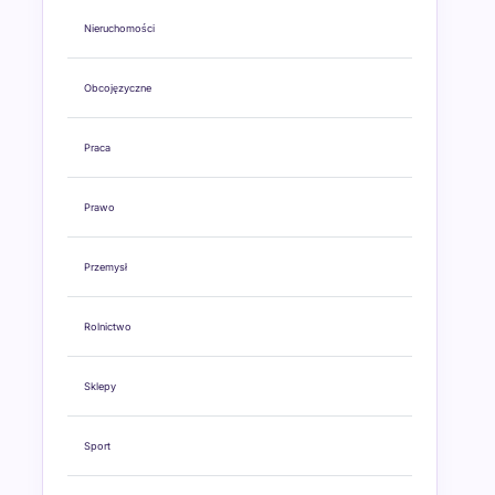
Nieruchomości
Obcojęzyczne
Praca
Prawo
Przemysł
Rolnictwo
Sklepy
Sport