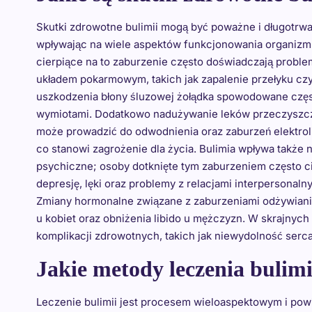
Skutki zdrowotne bulimii mogą być poważne i długotrwa
wpływając na wiele aspektów funkcjonowania organizm
cierpiące na to zaburzenie często doświadczają probl
układem pokarmowym, takich jak zapalenie przełyku cz
uszkodzenia błony śluzowej żołądka spowodowane czę
wymiotami. Dodatkowo nadużywanie leków przeczyszc
może prowadzić do odwodnienia oraz zaburzeń elektrol
co stanowi zagrożenie dla życia. Bulimia wpływa także 
psychiczne; osoby dotknięte tym zaburzeniem często ci
depresję, lęki oraz problemy z relacjami interpersonaln
Zmiany hormonalne związane z zaburzeniami odżywiani
u kobiet oraz obniżenia libido u mężczyzn. W skrajny
komplikacji zdrowotnych, takich jak niewydolność serca
Jakie metody leczenia bulimi
Leczenie bulimii jest procesem wieloaspektowym i pow