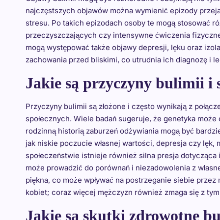
najczęstszych objawów można wymienić epizody przejad
stresu. Po takich epizodach osoby te mogą stosować ró
przeczyszczających czy intensywne ćwiczenia fizyczn
mogą występować także objawy depresji, lęku oraz izola
zachowania przed bliskimi, co utrudnia ich diagnozę i l
Jakie są przyczyny bulimii i 
Przyczyny bulimii są złożone i często wynikają z połąc
społecznych. Wiele badań sugeruje, że genetyka może o
rodzinną historią zaburzeń odżywiania mogą być bardzie
jak niskie poczucie własnej wartości, depresja czy lęk,
społeczeństwie istnieje również silna presja dotycząca
może prowadzić do porównań i niezadowolenia z własneg
piękna, co może wpływać na postrzeganie siebie przez 
kobiet; coraz więcej mężczyzn również zmaga się z ty
Jakie są skutki zdrowotne b