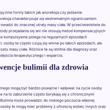
ją inne formy takich jak anoreksja czy jedzenie
oreksja charakteryzuje się ekstremalnym ograniczaniem
rowadzi do znacznej utraty masy ciała. W przeciwieństwie do
pizody przejadania się ani nie stosują metod kompensacyjnych
enie kompulsywne polega na regularnych epizodach
 osoby te często czują się winne po takich epizodach, ale
ostu masy ciała. Różnice te są istotne dla diagnozy oraz
dejścia terapeutycznego i wsparcia.
wencje bulimii dla zdrowia
cznego mogą być bardzo poważne i wpływać na życie osoby
ce na to zaburzenie często borykają się z chronicznymi
. Bulimia może prowadzić do niskiego poczucia własnej
; osoby te mogą mieć problemy z ufnością wobec innych oraz