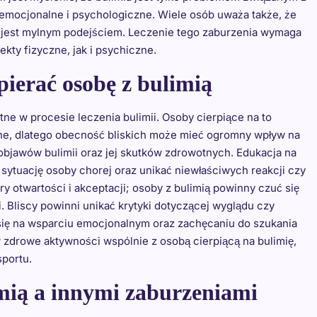
 emocjonalne i psychologiczne. Wiele osób uważa także, że
o jest mylnym podejściem. Leczenie tego zaburzenia wymaga
kty fizyczne, jak i psychiczne.
pierać osobę z bulimią
otne w procesie leczenia bulimii. Osoby cierpiące na to
ane, dlatego obecność bliskich może mieć ogromny wpływ na
 objawów bulimii oraz jej skutków zdrowotnych. Edukacja na
sytuację osoby chorej oraz unikać niewłaściwych reakcji czy
 otwartości i akceptacji; osoby z bulimią powinny czuć się
 Bliscy powinni unikać krytyki dotyczącej wyglądu czy
ię na wsparciu emocjonalnym oraz zachęcaniu do szukania
 zdrowe aktywności wspólnie z osobą cierpiącą na bulimię,
sportu.
imią a innymi zaburzeniami