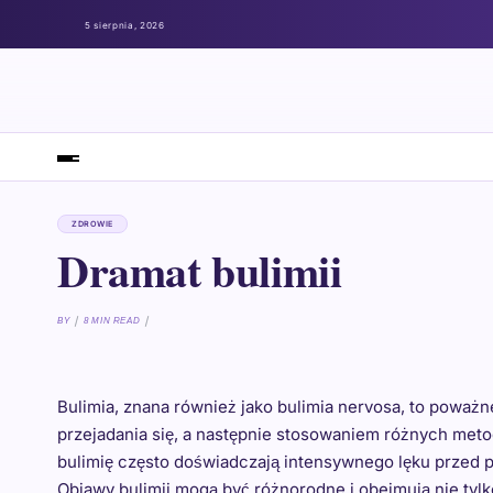
5 sierpnia, 2026
ZDROWIE
Dramat bulimii
BY
8 MIN READ
Bulimia, znana również jako bulimia nervosa, to poważn
przejadania się, a następnie stosowaniem różnych metod
bulimię często doświadczają intensywnego lęku przed p
Objawy bulimii mogą być różnorodne i obejmują nie tyl