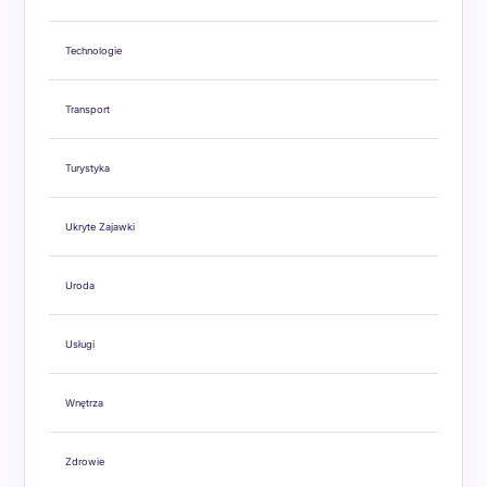
Technologie
Transport
Turystyka
Ukryte Zajawki
Uroda
Usługi
Wnętrza
Zdrowie