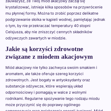
zauważysz, że Twój miód akacjowy zaczął się
krystalizować, istnieje kilka sposobów na przywrócenie
mu płynnej formy. Można to zrobić poprzez delikatne
podgrzewanie słoika w kąpieli wodnej, pamiętając jednak
o tym, by nie przekraczać temperatury 40 stopni
Celsjusza, aby nie zniszczyć cennych składników
odżywczych zawartych w miodzie.
Jakie są korzyści zdrowotne
związane z miodem akacjowym
Miód akacjowy nie tylko zachwyca swoim smakiem i
aromatem, ale także oferuje szereg korzyści
zdrowotnych. Jest bogaty w antyoksydanty oraz
substancje odżywcze, które wspierają układ
odpornościowy i pomagają w walce z wolnymi
rodnikami. Regularne spożywanie tego rodzaju miodu
może przyczynić się do poprawy ogólnego
samopoczucia oraz zwiększenia energii życiowej. Miód