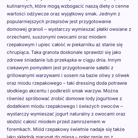
kulinarnych, które mogą wzbogacić naszą dietę o cenne
wartości odżywcze oraz wyjątkowy smak. Jednym z
popularniejszych przepisów jest przygotowanie
domowej granoli – wystarczy wymieszać płatki owsiane z
orzechami, suszonymi owocami oraz miodem
rzepakowym i upiec całość w piekarniku aż stanie się
chrupiąca. Taka granola doskonale sprawdzi się jako
zdrowe śniadanie lub przekąska w ciągu dnia. Innym
ciekawym pomysłem jest przygotowanie sałatki z
grillowanymi warzywami i sosem na bazie oliwy z oliwek
oraz miodu rzepakowego – taki dressing doda potrawie
słodkiego akcentu i podkreśli smak warzyw. Można
również spróbować zrobić domowe lody jogurtowe z
dodatkiem miodu rzepakowego i świeżych owoców –
wystarczy wymieszać jogurt naturalny z owocami oraz
słodzić całość miodem przed zamrożeniem w
foremkach. Miód rzepakowy świetnie nadaje się także
jako składnik marynat do mięsa – połączenie go z