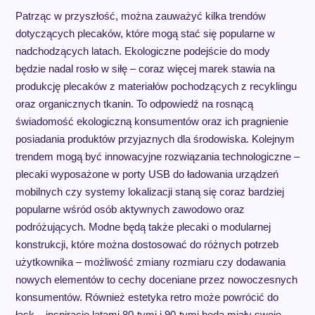
Patrząc w przyszłość, można zauważyć kilka trendów
dotyczących plecaków, które mogą stać się popularne w
nadchodzących latach. Ekologiczne podejście do mody
będzie nadal rosło w siłę – coraz więcej marek stawia na
produkcję plecaków z materiałów pochodzących z recyklingu
oraz organicznych tkanin. To odpowiedź na rosnącą
świadomość ekologiczną konsumentów oraz ich pragnienie
posiadania produktów przyjaznych dla środowiska. Kolejnym
trendem mogą być innowacyjne rozwiązania technologiczne –
plecaki wyposażone w porty USB do ładowania urządzeń
mobilnych czy systemy lokalizacji staną się coraz bardziej
popularne wśród osób aktywnych zawodowo oraz
podróżujących. Modne będą także plecaki o modularnej
konstrukcji, które można dostosować do różnych potrzeb
użytkownika – możliwość zmiany rozmiaru czy dodawania
nowych elementów to cechy doceniane przez nowoczesnych
konsumentów. Również estetyka retro może powrócić do
łask – inspiracje latami 80-tymi i 90-tymi będą miały swoje