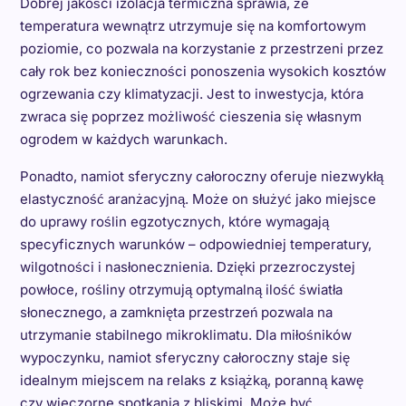
Dobrej jakości izolacja termiczna sprawia, że
temperatura wewnątrz utrzymuje się na komfortowym
poziomie, co pozwala na korzystanie z przestrzeni przez
cały rok bez konieczności ponoszenia wysokich kosztów
ogrzewania czy klimatyzacji. Jest to inwestycja, która
zwraca się poprzez możliwość cieszenia się własnym
ogrodem w każdych warunkach.
Ponadto, namiot sferyczny całoroczny oferuje niezwykłą
elastyczność aranżacyjną. Może on służyć jako miejsce
do uprawy roślin egzotycznych, które wymagają
specyficznych warunków – odpowiedniej temperatury,
wilgotności i nasłonecznienia. Dzięki przezroczystej
powłoce, rośliny otrzymują optymalną ilość światła
słonecznego, a zamknięta przestrzeń pozwala na
utrzymanie stabilnego mikroklimatu. Dla miłośników
wypoczynku, namiot sferyczny całoroczny staje się
idealnym miejscem na relaks z książką, poranną kawę
czy wieczorne spotkania z bliskimi. Może być