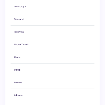
Technologie
Transport
Turystyka
Ukryte Zajawki
Uroda
Usługi
Wnętrza
Zdrowie