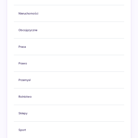
Nieruchomości
Obcojęzyczne
Praca
Prawo
Przemysł
Rolnictwo
Sklepy
Sport