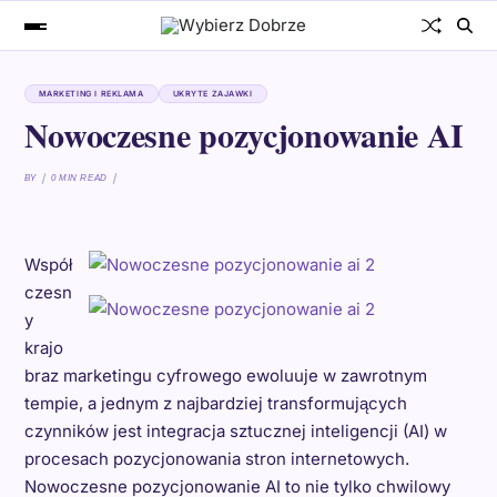
MARKETING I REKLAMA
UKRYTE ZAJAWKI
Nowoczesne pozycjonowanie AI
BY
0 MIN READ
Współ
czesn
y
krajo
braz marketingu cyfrowego ewoluuje w zawrotnym
tempie, a jednym z najbardziej transformujących
czynników jest integracja sztucznej inteligencji (AI) w
procesach pozycjonowania stron internetowych.
Nowoczesne pozycjonowanie AI to nie tylko chwilowy