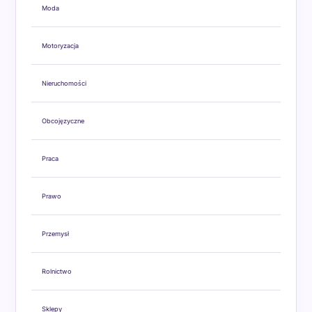
Moda
Motoryzacja
Nieruchomości
Obcojęzyczne
Praca
Prawo
Przemysł
Rolnictwo
Sklepy