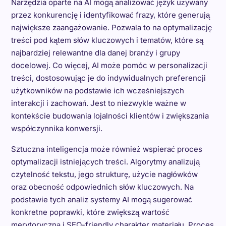
Narzędzia oparte na AI mogą analizować język używany
przez konkurencję i identyfikować frazy, które generują
największe zaangażowanie. Pozwala to na optymalizację
treści pod kątem słów kluczowych i tematów, które są
najbardziej relewantne dla danej branży i grupy
docelowej. Co więcej, AI może pomóc w personalizacji
treści, dostosowując je do indywidualnych preferencji
użytkowników na podstawie ich wcześniejszych
interakcji i zachowań. Jest to niezwykle ważne w
kontekście budowania lojalności klientów i zwiększania
współczynnika konwersji.
Sztuczna inteligencja może również wspierać proces
optymalizacji istniejących treści. Algorytmy analizują
czytelność tekstu, jego strukturę, użycie nagłówków
oraz obecność odpowiednich słów kluczowych. Na
podstawie tych analiz systemy AI mogą sugerować
konkretne poprawki, które zwiększą wartość
merytoryczną i SEO-friendly charakter materiału. Proces