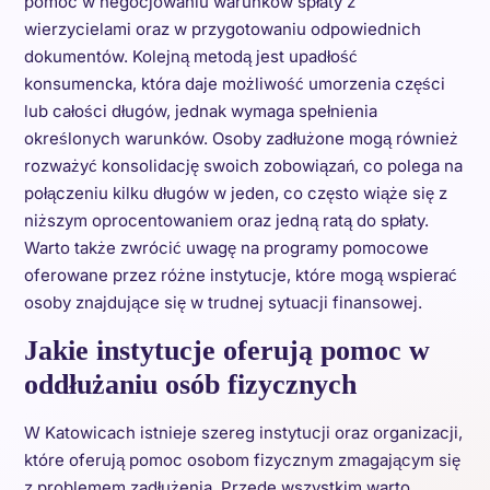
pomóc w negocjowaniu warunków spłaty z
wierzycielami oraz w przygotowaniu odpowiednich
dokumentów. Kolejną metodą jest upadłość
konsumencka, która daje możliwość umorzenia części
lub całości długów, jednak wymaga spełnienia
określonych warunków. Osoby zadłużone mogą również
rozważyć konsolidację swoich zobowiązań, co polega na
połączeniu kilku długów w jeden, co często wiąże się z
niższym oprocentowaniem oraz jedną ratą do spłaty.
Warto także zwrócić uwagę na programy pomocowe
oferowane przez różne instytucje, które mogą wspierać
osoby znajdujące się w trudnej sytuacji finansowej.
Jakie instytucje oferują pomoc w
oddłużaniu osób fizycznych
W Katowicach istnieje szereg instytucji oraz organizacji,
które oferują pomoc osobom fizycznym zmagającym się
z problemem zadłużenia. Przede wszystkim warto