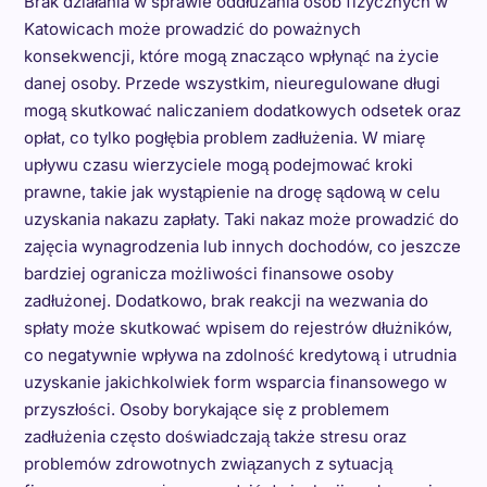
Brak działania w sprawie oddłużania osób fizycznych w
Katowicach może prowadzić do poważnych
konsekwencji, które mogą znacząco wpłynąć na życie
danej osoby. Przede wszystkim, nieuregulowane długi
mogą skutkować naliczaniem dodatkowych odsetek oraz
opłat, co tylko pogłębia problem zadłużenia. W miarę
upływu czasu wierzyciele mogą podejmować kroki
prawne, takie jak wystąpienie na drogę sądową w celu
uzyskania nakazu zapłaty. Taki nakaz może prowadzić do
zajęcia wynagrodzenia lub innych dochodów, co jeszcze
bardziej ogranicza możliwości finansowe osoby
zadłużonej. Dodatkowo, brak reakcji na wezwania do
spłaty może skutkować wpisem do rejestrów dłużników,
co negatywnie wpływa na zdolność kredytową i utrudnia
uzyskanie jakichkolwiek form wsparcia finansowego w
przyszłości. Osoby borykające się z problemem
zadłużenia często doświadczają także stresu oraz
problemów zdrowotnych związanych z sytuacją