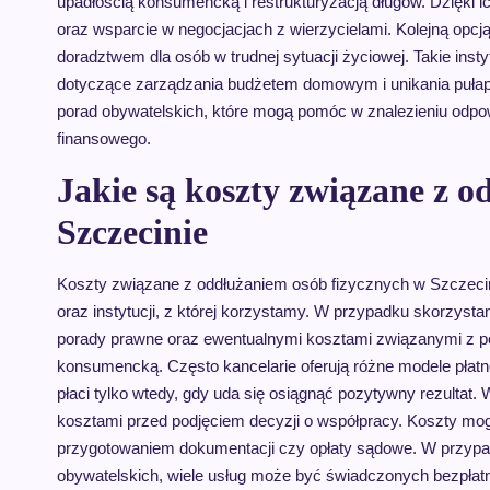
upadłością konsumencką i restrukturyzacją długów. Dzięk
oraz wsparcie w negocjacjach z wierzycielami. Kolejną opcją
doradztwem dla osób w trudnej sytuacji życiowej. Takie inst
dotyczące zarządzania budżetem domowym i unikania pułape
porad obywatelskich, które mogą pomóc w znalezieniu odpo
finansowego.
Jakie są koszty związane z 
Szczecinie
Koszty związane z oddłużaniem osób fizycznych w Szczecin
oraz instytucji, z której korzystamy. W przypadku skorzystani
porady prawne oraz ewentualnymi kosztami związanymi z p
konsumencką. Często kancelarie oferują różne modele płatno
płaci tylko wtedy, gdy uda się osiągnąć pozytywny rezultat
kosztami przed podjęciem decyzji o współpracy. Koszty mo
przygotowaniem dokumentacji czy opłaty sądowe. W przypadku
obywatelskich, wiele usług może być świadczonych bezpłatni