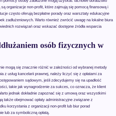
i ich pomocy osoby zadłużone mogą uzyskać fachowe doradztwo
 są organizacje non-profit, które zajmują się pomocą finansową i
ytucje często oferują bezpłatne porady oraz warsztaty edukacyjne
k zadłużeniowych. Warto również zwrócić uwagę na lokalne biura
wiednich rozwiązań oraz wskazać dostępne źródła wsparcia
oddłużaniem osób fizycznych w
ie mogą się znacznie różnić w zależności od wybranej metody
a z usług kancelarii prawnej, należy liczyć się z opłatami za
ostępowaniem sądowym, jeśli zdecydujemy się na upadłość
ści, takie jak wynagrodzenie za sukces, co oznacza, że klient
. Warto jednak dokładnie zapoznać się z umową oraz wszystkimi
gą także obejmować opłaty administracyjne związane z
 korzystania z organizacji non-profit lub biur porad
e lub za symboliczną opłatą.