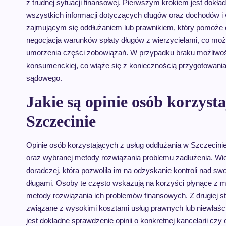
z trudnej sytuacji finansowej. Pierwszym krokiem jest dokład
wszystkich informacji dotyczących długów oraz dochodów i 
zajmującym się oddłużaniem lub prawnikiem, który pomoże ok
negocjacja warunków spłaty długów z wierzycielami, co moż
umorzenia części zobowiązań. W przypadku braku możliwoś
konsumenckiej, co wiąże się z koniecznością przygotowani
sądowego.
Jakie są opinie osób korzyst
Szczecinie
Opinie osób korzystających z usług oddłużania w Szczecini
oraz wybranej metody rozwiązania problemu zadłużenia. Wiel
doradczej, która pozwoliła im na odzyskanie kontroli nad s
długami. Osoby te często wskazują na korzyści płynące z me
metody rozwiązania ich problemów finansowych. Z drugiej s
związane z wysokimi kosztami usług prawnych lub niewłaści
jest dokładne sprawdzenie opinii o konkretnej kancelarii czy