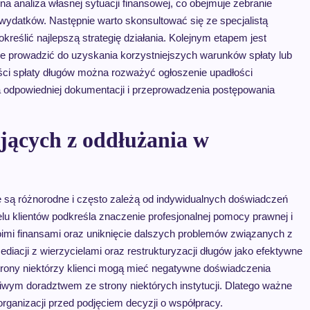
na analiza własnej sytuacji finansowej, co obejmuje zebranie
wydatków. Następnie warto skonsultować się ze specjalistą
reślić najlepszą strategię działania. Kolejnym etapem jest
e prowadzić do uzyskania korzystniejszych warunków spłaty lub
ci spłaty długów można rozważyć ogłoszenie upadłości
a odpowiedniej dokumentacji i przeprowadzenia postępowania
ających z oddłużania w
e są różnorodne i często zależą od indywidualnych doświadczeń
u klientów podkreśla znaczenie profesjonalnej pomocy prawnej i
woimi finansami oraz uniknięcie dalszych problemów związanych z
diacji z wierzycielami oraz restrukturyzacji długów jako efektywne
trony niektórzy klienci mogą mieć negatywne doświadczenia
wym doradztwem ze strony niektórych instytucji. Dlatego ważne
 organizacji przed podjęciem decyzji o współpracy.