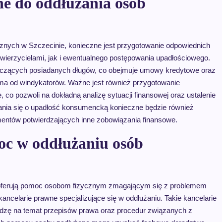
ne do oddłużania osób
cznych w Szczecinie, konieczne jest przygotowanie odpowiednich
wierzycielami, jak i ewentualnego postępowania upadłościowego.
tyczących posiadanych długów, co obejmuje umowy kredytowe oraz
ma od windykatorów. Ważne jest również przygotowanie
co pozwoli na dokładną analizę sytuacji finansowej oraz ustalenie
ania się o upadłość konsumencką konieczne będzie również
entów potwierdzających inne zobowiązania finansowe.
moc w oddłużaniu osób
tóre oferują pomoc osobom fizycznym zmagającym się z problemem
ancelarie prawne specjalizujące się w oddłużaniu. Takie kancelarie
edzę na temat przepisów prawa oraz procedur związanych z