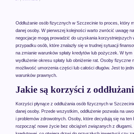
Oddłużanie osób fizycznych w Szczecinie to proces, który m
danej osoby. W pierwszej kolejności warto zwrócić uwagę na
negocjacje mogą prowadzić do uzyskania korzystniejszych wa
przypadku osób, które znalazły się w trudnej sytuacji finans
na zmianie warunków spłaty kredytów lub pożyczek. W tym p
wydłużenie okresu spłaty lub obniżenie rat. Osoby fizyczn
możliwość umorzenia części lub całości długów. Jest to je
warunków prawnych.
Jakie są korzyści z oddłużan
Korzyści płynące z oddłużania osób fizycznych w Szczecini
danej osoby. Przede wszystkim, oddłużenie pozwala na uwoln
i problemów zdrowotnych. Osoby, które decydują się na ten
rozpocząć nowe życie bez obciążeń związanych z długami. D
kredytowej, co otwiera drzwi do przyszłych inwestycji czy 