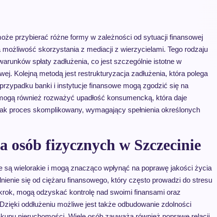
oże przybierać różne formy w zależności od sytuacji finansowej
 możliwość skorzystania z mediacji z wierzycielami. Tego rodzaju
runków spłaty zadłużenia, co jest szczególnie istotne w
owej. Kolejną metodą jest restrukturyzacja zadłużenia, która polega
rzypadku banki i instytucje finansowe mogą zgodzić się na
e mogą również rozważyć upadłość konsumencką, która daje
dnak proces skomplikowany, wymagający spełnienia określonych
ia osób fizycznych w Szczecinie
e są wielorakie i mogą znacząco wpłynąć na poprawę jakości życia
ienie się od ciężaru finansowego, który często prowadzi do stresu
 krok, mogą odzyskać kontrolę nad swoimi finansami oraz
zięki oddłużeniu możliwe jest także odbudowanie zdolności
zakupu nieruchomości. Wiele osób zauważa również poprawę relacji