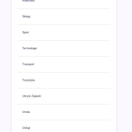
Rolnictwo
Sklepy
Sport
Technologie
Transport
Turystyka
Ukryte Zajawki
Uroda
Usługi