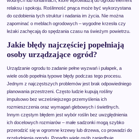
wodnych lub fontannach, które wprowadzą do ogrodu element
relaksu i spokoju. Roślinność pnąca może być wykorzystana
do ozdobienia tych struktur i nadania im życia. Nie można
zapominać o meblach ogrodowych – wygodne krzesła czy
leżaki zachęcają do spędzania czasu na świeżym powietrzu.
Jakie błędy najczęściej popełniają
osoby urządzające ogród?
Urządzanie ogrodu to zadanie pełne wyzwań i pułapek, a
wiele osób popełnia typowe błędy podczas tego procesu.
Jednym z najczęstszych problemów jest brak odpowiedniego
planowania przestrzeni. Często ludzie kupują rośliny
impulsowo bez wcześniejszego przemyślenia ich
rozmieszczenia oraz wymagań glebowych i świetlnych.
Innym częstym błędem jest wybór roślin bez uwzględnienia
ich docelowych rozmiarów – małe sadzonki mogą szybko
przerodzić się w ogromne krzewy lub drzewa, co prowadzi do
przeludnienia ogrodu. Ponadto wiele osób zaniedbuje