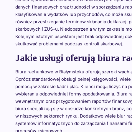
danych finansowych oraz trudności w sporządzaniu rap
klasyfikowanie wydatków lub przychodów, co może sku
również przestrzeganie terminów składania deklaracj
skarbowych i ZUS-u. Niedopatrzenia w tym zakresie mo
Kolejnym istotnym aspektem jest brak odpowiedniej do
skutkować problemami podczas kontroli skarbowej.
Jakie usługi oferują biura 
Biura rachunkowe w Białymstoku oferują szeroki wachl
Oprócz standardowej obsługi pełnej księgowości, wiel
pomocą w zakresie kadr i płac. Klienci mogą liczyć na 
wybieraniu odpowiedniej formy opodatkowania. Biura r
wewnętrznym oraz przygotowaniem raportów finansowych
biura specjalizują się w obsłudze konkretnych branż, c
w niszowych sektorach rynku. Dodatkowo wiele biur r
systemów informatycznych do zarządzania finansami fi
procesów księgowych.