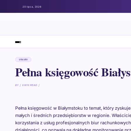
20 lipca, 2026
USŁUGI
Pełna księgowość Biały
BY
8 MIN READ
Pełna księgowość w Białymstoku to temat, który zyskuje
małych i średnich przedsiębiorstw w regionie. Właściciel
korzystania z usług profesjonalnych biur rachunkowyc
działalności, co pozwala na dokładne monitorowanie pr