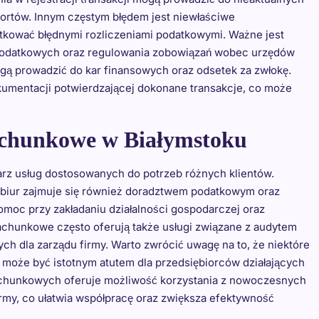
ortów. Innym częstym błędem jest niewłaściwe
tkować błędnymi rozliczeniami podatkowymi. Ważne jest
i podatkowych oraz regulowania zobowiązań wobec urzędów
gą prowadzić do kar finansowych oraz odsetek za zwłokę.
kumentacji potwierdzającej dokonane transakcje, co może
rachunkowe w Białymstoku
arz usług dostosowanych do potrzeb różnych klientów.
e biur zajmuje się również doradztwem podatkowym oraz
pomoc przy zakładaniu działalności gospodarczej oraz
achunkowe często oferują także usługi związane z audytem
 dla zarządu firmy. Warto zwrócić uwagę na to, że niektóre
o może być istotnym atutem dla przedsiębiorców działających
achunkowych oferuje możliwość korzystania z nowoczesnych
rmy, co ułatwia współpracę oraz zwiększa efektywność