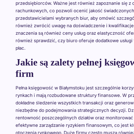
przedsiębiorców. Ważne jest również zapoznanie się z 
rachunkowych, co pozwoli ocenić jakość świadczonych 
przedstawicielami wybranych biur, aby omówić szczegó
również zwrócić uwagę na doświadczenie i kwalifikacje 
znaczenia są również ceny usług oraz elastyczność ofe
również sprawdzić, czy biuro oferuje dodatkowe usługi
płac.
Jakie są zalety pełnej księg
firm
Pełna księgowość w Białymstoku jest szczególnie korzys
rynkach i mają rozbudowane struktury finansowe. W pr
dokładne śledzenie wszystkich transakcji oraz genero
niezbędne do podejmowania strategicznych decyzji. Dzi
rentowność poszczególnych działów oraz monitorować 
efektywne zarządzanie ryzykiem finansowym, co jest k
otoczenia rynkowego. Duże firmy często muszą równie