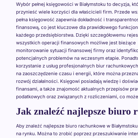
Wybór pełnej księgowości w Białymstoku to decyzja, kt
przynieść wiele korzyści dla właścicieli firm. Przede w
pełna księgowość zapewnia dokładność i transparentno
finansową, co jest kluczowe dla prawidłowego funkcjo
każdego przedsiębiorstwa. Dzięki szczegółowemu reje
wszystkich operacji finansowych możliwe jest bieżące
monitorowanie sytuacji finansowej firmy oraz identyfik
potencjalnych problemów na wczesnym etapie. Ponadt
korzystanie z usług profesjonalnych biur rachunkowyc
na zaoszczędzenie czasu i energii, które można przezn
rozwój działalności. Księgowi posiadają wiedzę i dośw
finansami, a także znajomość aktualnych przepisów pr
podatkowych oraz związanych z rozliczeniami, co moż
Jak znaleźć najlepsze biuro
Aby znaleźć najlepsze biuro rachunkowe w Białymstoku,
na rynku. Można to zrobić poprzez przeszukiwanie inte