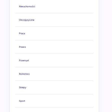
Nieruchomości
Obcojęzyczne
Praca
Prawo
Przemysł
Rolnictwo
Sklepy
Sport