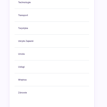
Technologie
Transport
Turystyka
Ukryte Zajawki
Uroda
Usługi
Wnętrza
Zdrowie