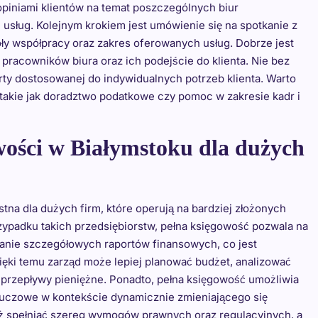
opiniami klientów na temat poszczególnych biur
usług. Kolejnym krokiem jest umówienie się na spotkanie z
ły współpracy oraz zakres oferowanych usług. Dobrze jest
pracowników biura oraz ich podejście do klienta. Nie bez
rty dostosowanej do indywidualnych potrzeb klienta. Warto
 takie jak doradztwo podatkowe czy pomoc w zakresie kadr i
owości w Białymstoku dla dużych
tna dla dużych firm, które operują na bardziej złożonych
zypadku takich przedsiębiorstw, pełna księgowość pozwala na
wanie szczegółowych raportów finansowych, co jest
ęki temu zarząd może lepiej planować budżet, analizować
przepływy pieniężne. Ponadto, pełna księgowość umożliwia
luczowe w kontekście dynamicznie zmieniającego się
ż spełniać szereg wymogów prawnych oraz regulacyjnych, a