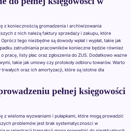
e do pełnej księgowości w
ię z koniecznością gromadzenia i archiwizowania
ych z nich należą faktury sprzedaży i zakupu, które
Oprócz tego niezbędne są dowody wpłat i wypłat, takie jak
padku zatrudniania pracowników konieczne będzie również
o pracę, listy płac oraz zgłoszenia do ZUS. Dodatkowo ważne
wymi, takie jak umowy czy protokoły odbioru towarów. Warto
wałych oraz ich amortyzacji, które są istotne dla
 prowadzeniu pełnej księgowości
ię z wieloma wyzwaniami i pułapkami, które mogą prowadzić
szych problemów jest brak systematyczności w
 w rejestracji transakcji mogą prowadzić do nieaktualnych