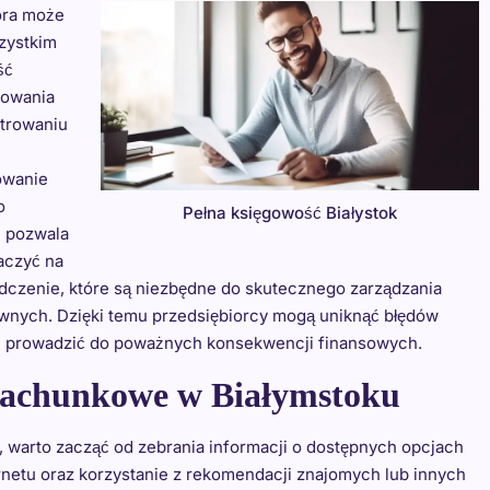
óra może
szystkim
ść
nowania
strowaniu
owanie
o
Pełna księgowość Białystok
h pozwala
aczyć na
iadczenie, które są niezbędne do skutecznego zarządzania
awnych. Dzięki temu przedsiębiorcy mogą uniknąć błędów
e prowadzić do poważnych konsekwencji finansowych.
 rachunkowe w Białymstoku
 warto zacząć od zebrania informacji o dostępnych opcjach
rnetu oraz korzystanie z rekomendacji znajomych lub innych