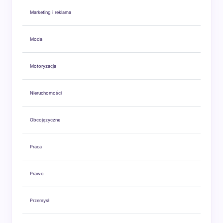
Marketing i reklama
Moda
Motoryzacja
Nieruchomości
Obcojęzyczne
Praca
Prawo
Przemysł