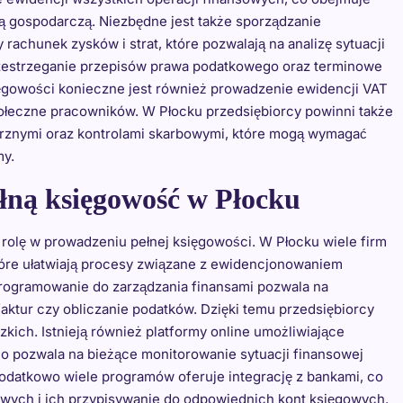
ią gospodarczą. Niezbędne jest także sporządzanie
rachunek zysków i strat, które pozwalają na analizę sytuacji
rzestrzeganie przepisów prawa podatkowego oraz terminowe
ięgowości konieczne jest również prowadzenie ewidencji VAT
połeczne pracowników. W Płocku przedsiębiorcy powinni także
rznymi oraz kontrolami skarbowymi, które mogą wymagać
my.
ełną księgowość w Płocku
rolę w prowadzeniu pełnej księgowości. W Płocku wiele firm
tóre ułatwiają procesy związane z ewidencjonowaniem
rogramowanie do zarządzania finansami pozwala na
faktur czy obliczanie podatków. Dzięki temu przedsiębiorcy
kich. Istnieją również platformy online umożliwiające
co pozwala na bieżące monitorowanie sytuacji finansowej
odatkowo wiele programów oferuje integrację z bankami, co
wych i ich przypisywanie do odpowiednich kont księgowych.