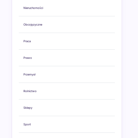
Nieruchomości
Obcojęzyczne
Praca
Prawo
Przemysł
Rolnictwo
Sklepy
Sport