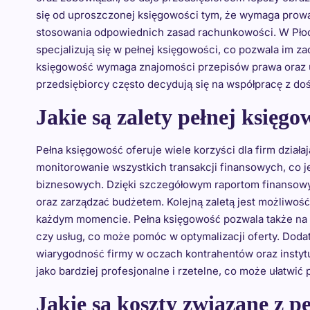
się od uproszczonej księgowości tym, że wymaga prowa
stosowania odpowiednich zasad rachunkowości. W Płock
specjalizują się w pełnej księgowości, co pozwala im z
księgowość wymaga znajomości przepisów prawa oraz u
przedsiębiorcy często decydują się na współpracę z 
Jakie są zalety pełnej księgo
Pełna księgowość oferuje wiele korzyści dla firm dzia
monitorowanie wszystkich transakcji finansowych, co 
biznesowych. Dzięki szczegółowym raportom finansowy
oraz zarządzać budżetem. Kolejną zaletą jest możliwość
każdym momencie. Pełna księgowość pozwala także na
czy usług, co może pomóc w optymalizacji oferty. Dod
wiarygodność firmy w oczach kontrahentów oraz instytu
jako bardziej profesjonalne i rzetelne, co może ułatw
Jakie są koszty związane z p