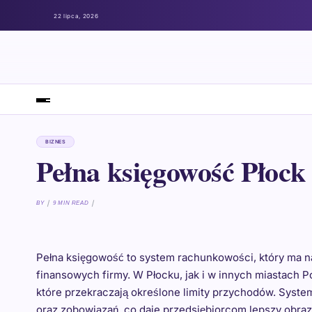
22 lipca, 2026
BIZNES
Pełna księgowość Płock
BY
9 MIN READ
Pełna księgowość to system rachunkowości, który ma n
finansowych firmy. W Płocku, jak i w innych miastach P
które przekraczają określone limity przychodów. Syst
oraz zobowiązań, co daje przedsiębiorcom lepszy obraz 