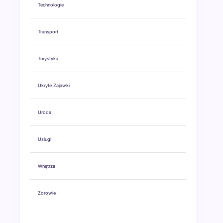
Technologie
Transport
Turystyka
Ukryte Zajawki
Uroda
Usługi
Wnętrza
Zdrowie