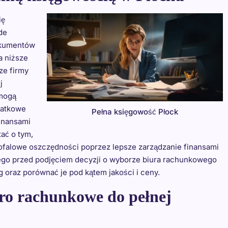
ię
de
dokumentów
a niższe
ze firmy
j
mogą
datkowe
Pełna księgowość Płock
inansami
ać o tym,
ofalowe oszczędności poprzez lepsze zarządzanie finansami
ego przed podjęciem decyzji o wyborze biura rachunkowego
 oraz porównać je pod kątem jakości i ceny.
ro rachunkowe do pełnej