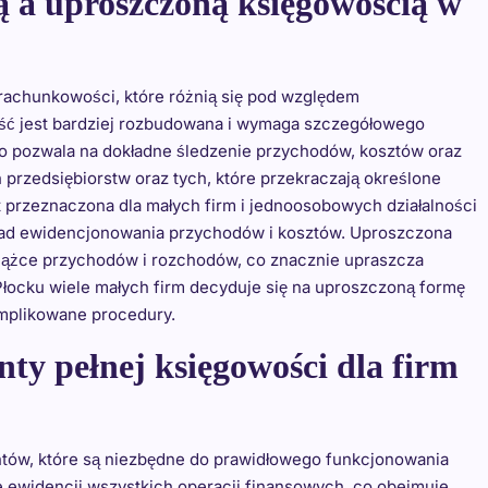
ą a uproszczoną księgowością w
rachunkowości, które różnią się pod względem
ść jest bardziej rozbudowana i wymaga szczegółowego
co pozwala na dokładne śledzenie przychodów, kosztów oraz
przedsiębiorstw oraz tych, które przekraczają określone
t przeznaczona dla małych firm i jednoosobowych działalności
sad ewidencjonowania przychodów i kosztów. Uproszczona
książce przychodów i rozchodów, co znacznie upraszcza
ocku wiele małych firm decyduje się na uproszczoną formę
omplikowane procedury.
nty pełnej księgowości dla firm
ntów, które są niezbędne do prawidłowego funkcjonowania
e ewidencji wszystkich operacji finansowych, co obejmuje