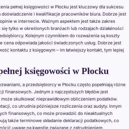
ia pełnej księgowości w Płocku jest kluczowy dla sukcesu
 doświadczenie i kwalifikacje pracowników biura. Dobrze jest
 opinie w internecie. Ważnym aspektem jest także zakres
się tylko w określonych branżach lub rodzajach działalności
edsiębiorcy. Kolejnym czynnikiem do rozważenia są koszty
, że cena odpowiada jakości świadczonych usług. Dobrze jest
ść kontaktu z księgowym – im łatwiejszy kontakt, tym lepiej
 pełnej księgowości w Płocku
zwaniami, a przedsiębiorcy w Płocku często popełniają różne
ji finansowych. Jednym z najczęstszych błędów jest
o może skutkować nieprawidłowym obliczeniem podatków.
cji, co utrudnia późniejsze rozliczenia oraz audyty. Innym
nych finansowych, co może prowadzić do nieaktualnych
dbują także terminowe składanie deklaracji podatkowych, co
rócić uwagę na kwestie związane z zatrudnieniem