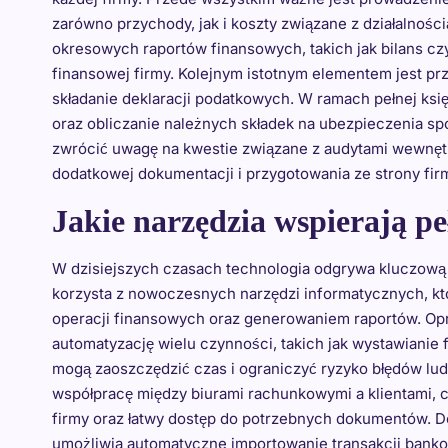
zarówno przychody, jak i koszty związane z działalnośc
okresowych raportów finansowych, takich jak bilans czy 
finansowej firmy. Kolejnym istotnym elementem jest p
składanie deklaracji podatkowych. W ramach pełnej ks
oraz obliczanie należnych składek na ubezpieczenia s
zwrócić uwagę na kwestie związane z audytami wewnęt
dodatkowej dokumentacji i przygotowania ze strony fir
Jakie narzędzia wspierają p
W dzisiejszych czasach technologia odgrywa kluczową 
korzysta z nowoczesnych narzędzi informatycznych, k
operacji finansowych oraz generowaniem raportów. Op
automatyzację wielu czynności, takich jak wystawianie 
mogą zaoszczędzić czas i ograniczyć ryzyko błędów ludz
współpracę między biurami rachunkowymi a klientami, 
firmy oraz łatwy dostęp do potrzebnych dokumentów. D
umożliwia automatyczne importowanie transakcji banko