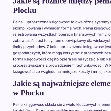
Jakie są różnice między pełn
Płocku
Pełna i uproszczona księgowość to dwa różne systemy 
skomplikowania i wymagań formalnych. Pełna księgowo
rejestrowania wszystkich operacji finansowych firmy, 
zobowiązań. Jest to system obowiązkowy dla większych 
limity przychodów. Z kolei uproszczona księgowość jes
gospodarczych, które mogą korzystać z prostszych za
forma księgowości często opiera się na ryczałcie lub 
procesy związane z prowadzeniem rachunkowości. W Pł
księgowości ze względu na mniejsze koszty i mniej sk
Jakie są najważniejsze eleme
w Płocku
Pełna księgowość składa się z wielu kluczowych eleme
każdej firmy. Przede wszystkim ważne jest prowadzeni