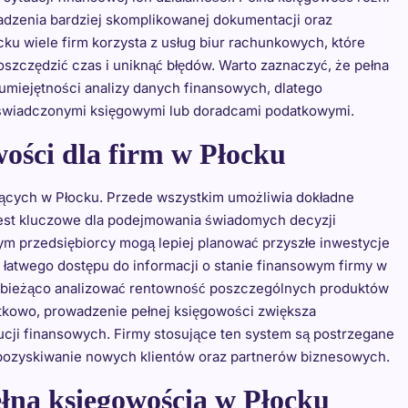
dzenia bardziej skomplikowanej dokumentacji oraz
u wiele firm korzysta z usług biur rachunkowych, które
aoszczędzić czas i uniknąć błędów. Warto zaznaczyć, że pełna
miejętności analizy danych finansowych, dlatego
doświadczonymi księgowymi lub doradcami podatkowymi.
wości dla firm w Płocku
łających w Płocku. Przede wszystkim umożliwia dokładne
jest kluczowe dla podejmowania świadomych decyzji
m przedsiębiorcy mogą lepiej planować przyszłe inwestycje
 łatwego dostępu do informacji o stanie finansowym firmy w
 bieżąco analizować rentowność poszczególnych produktów
atkowo, prowadzenie pełnej księgowości zwiększa
cji finansowych. Firmy stosujące ten system są postrzegane
ić pozyskiwanie nowych klientów oraz partnerów biznesowych.
ełną księgowością w Płocku