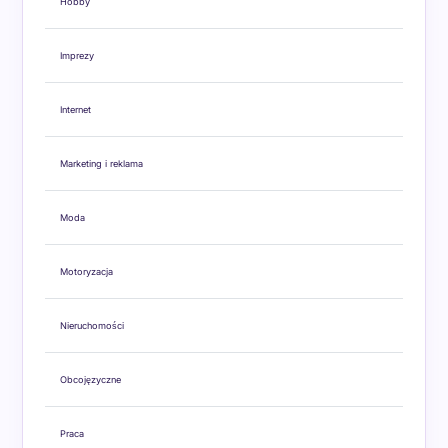
Hobby
Imprezy
Internet
Marketing i reklama
Moda
Motoryzacja
Nieruchomości
Obcojęzyczne
Praca