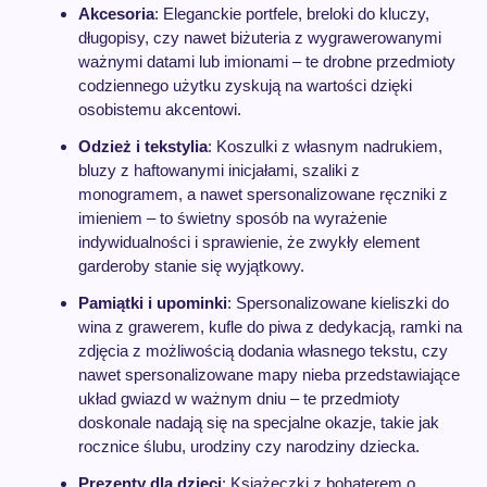
Akcesoria
: Eleganckie portfele, breloki do kluczy,
długopisy, czy nawet biżuteria z wygrawerowanymi
ważnymi datami lub imionami – te drobne przedmioty
codziennego użytku zyskują na wartości dzięki
osobistemu akcentowi.
Odzież i tekstylia
: Koszulki z własnym nadrukiem,
bluzy z haftowanymi inicjałami, szaliki z
monogramem, a nawet spersonalizowane ręczniki z
imieniem – to świetny sposób na wyrażenie
indywidualności i sprawienie, że zwykły element
garderoby stanie się wyjątkowy.
Pamiątki i upominki
: Spersonalizowane kieliszki do
wina z grawerem, kufle do piwa z dedykacją, ramki na
zdjęcia z możliwością dodania własnego tekstu, czy
nawet spersonalizowane mapy nieba przedstawiające
układ gwiazd w ważnym dniu – te przedmioty
doskonale nadają się na specjalne okazje, takie jak
rocznice ślubu, urodziny czy narodziny dziecka.
Prezenty dla dzieci
: Książeczki z bohaterem o