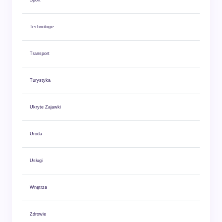
Sport
Technologie
Transport
Turystyka
Ukryte Zajawki
Uroda
Usługi
Wnętrza
Zdrowie